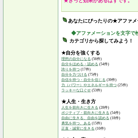
★きっと効果があるはずです。
あなたにぴったりの★アファメ
◆アファメーションを文字で
カテゴリから探してみよう！
★自分を強くする
理想の自分になる
(56件)
自分をほめる・認める
(54件)
誇りを持つ
(17件)
自分を力づける
(75件)
自信を持つ・自分を信じる
(39件)
力（パワー）やエネルギーを持つ
(25件)
ラッキーな口ぐせ
(53件)
★人生・生き方
人生を前向きに生きる
(28件)
ポジティブ・前向きに生きる
(54件)
自由に生きる、自由を認める
(18件)
勇気を持つ、ある
(15件)
正直・誠実に生きる
(10件)