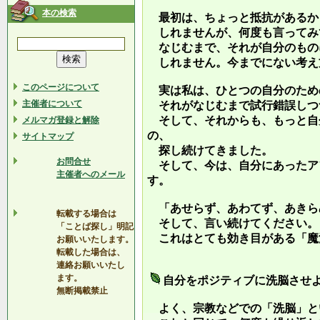
本の検索
最初は、ちょっと抵抗があるか
しれませんが、何度も言ってみ
なじむまで、それが自分のもの
しれません。今までにない考え
このページについて
実は私は、ひとつの自分のため
主催者について
それがなじむまで試行錯誤しつ
そして、それからも、もっと自
メルマガ登録と解除
の、
サイトマップ
探し続けてきました。
お問合せ
そして、今は、自分にあったア
主催者へのメール
す。
「あせらず、あわてず、あきら
転載する場合は
そして、言い続けてください。
「ことば探し」明記
これはとても効き目がある「魔
お願いいたします。
転載した場合は、
連絡お願いいたし
ます。
自分をポジティブに洗脳させ
無断掲載禁止
よく、宗教などでの「洗脳」と