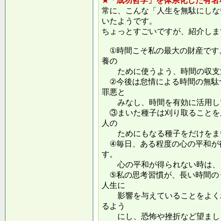
★「成功哲学」を体系化した有名
常に、こんな「人生を無駄にしな
いたようです。
ちょっとすごいですが、紹介しま
①時間こそ私の最大の財産です
養の
ために使うよう、時間の収支
②今後は怠情による時間の無駄
罪悪と
みなし、時間を有効に活用し
③まいた種子は刈り取ることを
人の
ためにもなる種子をだけをまい
④毎日、ある程度の心の平和が
す。
心の平和が得られない時は、ま
⑤私の思考習慣が、長い時間の
人生に
影響を与えていることをよくわ
るよう
にし、恐怖や挫折など望ましく