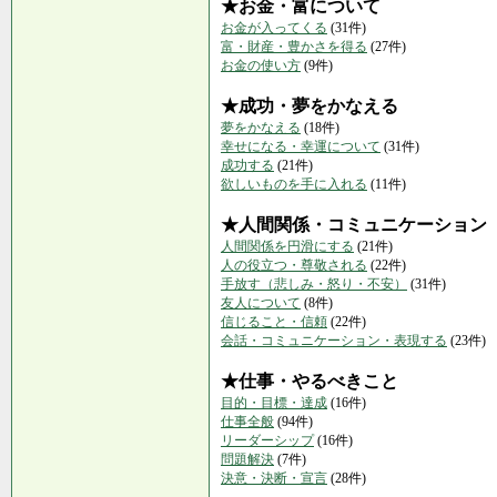
★お金・富について
お金が入ってくる
(31件)
富・財産・豊かさを得る
(27件)
お金の使い方
(9件)
★成功・夢をかなえる
夢をかなえる
(18件)
幸せになる・幸運について
(31件)
成功する
(21件)
欲しいものを手に入れる
(11件)
★人間関係・コミュニケーション
人間関係を円滑にする
(21件)
人の役立つ・尊敬される
(22件)
手放す（悲しみ・怒り・不安）
(31件)
友人について
(8件)
信じること・信頼
(22件)
会話・コミュニケーション・表現する
(23件)
★仕事・やるべきこと
目的・目標・達成
(16件)
仕事全般
(94件)
リーダーシップ
(16件)
問題解決
(7件)
決意・決断・宣言
(28件)