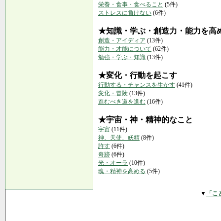
栄養・食事・食べること
(5件)
ストレスに負けない
(6件)
★知識・学ぶ・創造力・能力を高
創造・アイディア
(13件)
能力・才能について
(62件)
勉強・学ぶ・知識
(13件)
★変化・行動を起こす
行動する・チャンスを生かす
(41件)
変化・冒険
(13件)
進むべき道を進む
(16件)
★宇宙・神・精神的なこと
宇宙
(11件)
神、天使、妖精
(8件)
許す
(6件)
奇跡
(6件)
光・オーラ
(10件)
魂・精神を高める
(5件)
▼
「こ