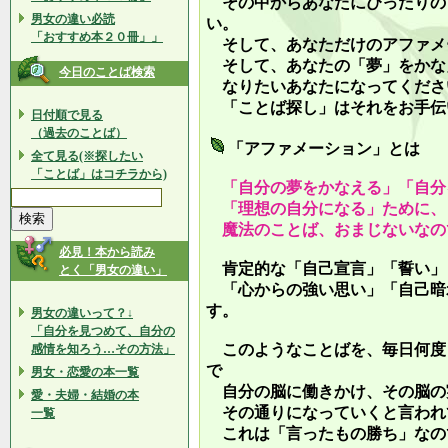
その中からあなたにぴったりの
男女の違い必読
い。
「おすすめ本２０冊」」
そして、あなただけのアファメ
そして、あなたの「夢」をかな
今日のことば検索
なりたいあなたになってくださ
「ことば探し」はそれをお手伝
日付順で見る
（過去のことば）
「アファメーション」とは
全て見る(※探したい
「ことば」はコチラから)
「自分の夢をかなえる」「自分
「理想の自分になる」ために、
魔法のことば、おまじないなの
必見！本から読み
肯定的な「自己宣言」「誓い」
とく「男女の違い」
「心からの強い思い」「自己暗
す。
男女の違いって？↓
「自分を見つめて、自分の
このようなことばを、毎日何度
感情を知ろう…その方法」
で
男女・恋愛の本一覧
自分の脳に働きかけ、その脳の
愛・夫婦・結婚の本
その通りになっていくと言われ
一覧
これは「言ったもの勝ち」なの