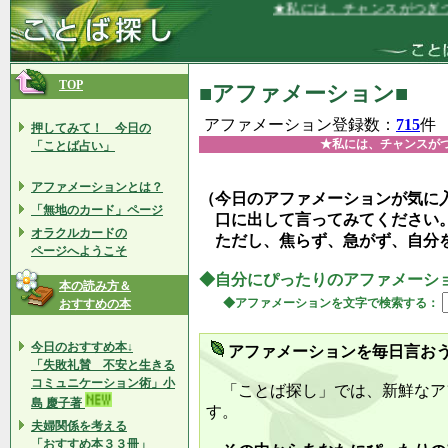
★私には、チャンスがつぎつぎと舞い
TOP
■アファメーション■
アファメーション登録数：
715
件
押してみて！ 今日の
★私には、チャンスが
「ことば占い」
アファメーションとは？
（今日のアファメーションが気に
「無地のカード」ページ
口に出して言ってみてください
オラクルカードの
ただし、焦らず、急がず、自分
ページへようこそ
◆自分にぴったりのアファメーシ
本の読み方＆
◆アファメーションを文字で検索する：
おすすめの本
今日のおすすめ本↓
アファメーションを毎日言お
「失敗礼賛 不安と生きる
コミュニケーション術」小
「ことば探し」では、新鮮なア
島 慶子著
す。
夫婦関係を考える
「おすすめ本３３冊」