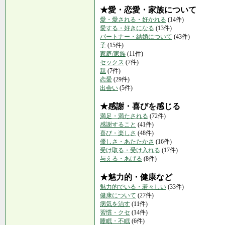
★愛・恋愛・家族について
愛・愛される・好かれる
(14件)
愛する・好きになる
(13件)
パートナー・結婚について
(43件)
子
(15件)
家庭/家族
(11件)
セックス
(7件)
親
(7件)
恋愛
(29件)
出会い
(5件)
★感謝・喜びを感じる
満足・満たされる
(72件)
感謝すること
(41件)
喜び・楽しさ
(48件)
優しさ・あたたかさ
(16件)
受け取る・受け入れる
(17件)
与える・あげる
(8件)
★魅力的・健康など
魅力的でいる・若々しい
(33件)
健康について
(27件)
病気を治す
(11件)
習慣・クセ
(14件)
睡眠・不眠
(6件)