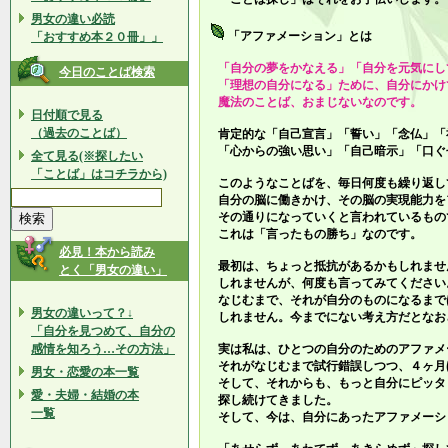
男女の違い必読
「アファメーション」とは
「おすすめ本２０冊」」
「自分の夢をかなえる」「自分を元気にし
今日のことば検索
「理想の自分になる」ために、自分にかけ
魔法のことば、おまじないなのです。
日付順で見る
（過去のことば）
肯定的な「自己宣言」「誓い」「念仏」「
「心からの強い思い」「自己暗示」「口ぐ
全て見る(※探したい
「ことば」はコチラから)
このようなことばを、毎日何度も繰り返し
自分の脳に働きかけ、その脳の実現能力を
その通りになっていくと言われているもの
これは「言ったもの勝ち」なのです。
必見！本から読み
最初は、ちょっと抵抗があるかもしれませ
とく「男女の違い」
しれませんが、何度も言ってみてください
なじむまで、それが自分のものになるまで
男女の違いって？↓
しれません。今までにない考え方だとなお
「自分を見つめて、自分の
感情を知ろう…その方法」
実は私は、ひとつの自分のためのアファメ
それがなじむまで試行錯誤しつつ、４ヶ月
男女・恋愛の本一覧
そして、それからも、もっと自分にピッタ
愛・夫婦・結婚の本
探し続けてきました。
一覧
そして、今は、自分にあったアファメーシ