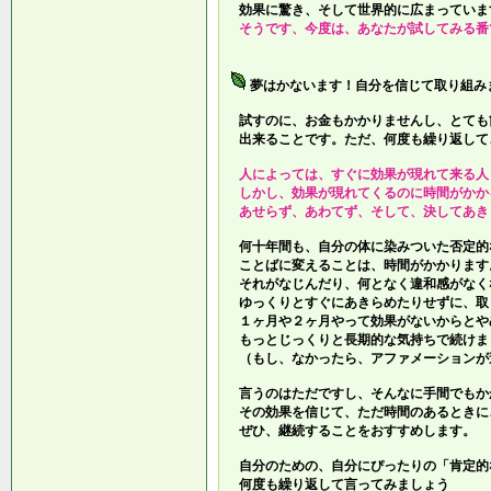
効果に驚き、そして世界的に広まっていま
そうです、今度は、あなたが試してみる番
夢はかないます！自分を信じて取り組み
試すのに、お金もかかりませんし、とても
出来ることです。ただ、何度も繰り返して
人によっては、すぐに効果が現れて来る人
しかし、効果が現れてくるのに時間がかか
あせらず、あわてず、そして、決してあき
何十年間も、自分の体に染みついた否定的
ことばに変えることは、時間がかかります
それがなじんだり、何となく違和感がなく
ゆっくりとすぐにあきらめたりせずに、取
１ヶ月や２ヶ月やって効果がないからとや
もっとじっくりと長期的な気持ちで続けま
（もし、なかったら、アファメーションが
言うのはただですし、そんなに手間でもか
その効果を信じて、ただ時間のあるときに
ぜひ、継続することをおすすめします。
自分のための、自分にぴったりの「肯定的
何度も繰り返して言ってみましょう