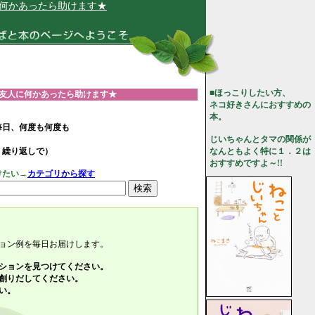
たら助けます★
■ほっこりしたい方、
友人に何かあったら助けます★
ネコ好きさんにおすすめの
本。
毎日、何度も何度も
じいちゃんとタマの関係が
、繰り返しで）
なんともよく特に１．２は
おすすめですよ～!!
けたい→
カテゴリから探す
ョン例を毎日お届けします。
ションを見つけてください。
創りだしてください。
い。