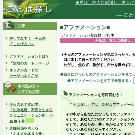
★私は、友人に感謝し、友人に何かあっ
TOP
■アファメーション■
アファメーション登録数：
715
件
押してみて！ 今日の
★私は、友人に感謝し、
「ことば占い」
（今日のアファメーションが気に入ったら、
アファメーションとは？
口に出して言ってみてください。
「無地のカード」ページ
ただし、焦らず、急がず、自分を責めずに
オラクルカードの
◆自分にぴったりのアファメーションを見つ
ページへようこそ
◆アファメーションを文字で検索する：
本の読み方＆
おすすめの本
アファメーションを毎日言おう！
今日のおすすめ本↓
「ことば探し」では、新鮮なアファメーシ
「失敗礼賛 不安と生きる
その中からあなたにぴったりのアファメー
コミュニケーション術」小
そして、あなただけのアファメーションを
島 慶子著
そして、あなたの「夢」をかなえてくださ
夫婦関係を考える
なりたいあなたになってください。
「おすすめ本３３冊」
「ことば探し」はそれをお手伝いします。