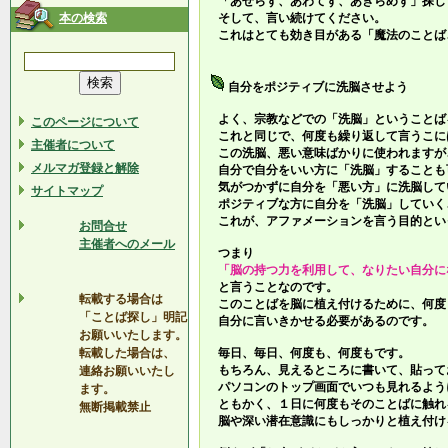
「あせらず、あわてず、あきらめず」探し
本の検索
そして、言い続けてください。
これはとても効き目がある「魔法のことば
自分をポジティブに洗脳させよう
よく、宗教などでの「洗脳」ということば
このページについて
これと同じで、何度も繰り返して言うこに
主催者について
この洗脳、悪い意味ばかりに使われますが
メルマガ登録と解除
自分で自分をいい方に「洗脳」することも
気がつかずに自分を「悪い方」に洗脳して
サイトマップ
ポジティブな方に自分を「洗脳」していく
これが、アファメーションを言う目的とい
お問合せ
主催者へのメール
つまり
「脳の持つ力を利用して、なりたい自分に
と言うことなのです。
転載する場合は
このことばを脳に植え付けるために、何度
「ことば探し」明記
自分に言いきかせる必要があるのです。
お願いいたします。
転載した場合は、
毎日、毎日、何度も、何度もです。
もちろん、見えるところに書いて、貼って
連絡お願いいたし
パソコンのトップ画面でいつも見れるよう
ます。
ともかく、１日に何度もそのことばに触れ
無断掲載禁止
脳や深い潜在意識にもしっかりと植え付け