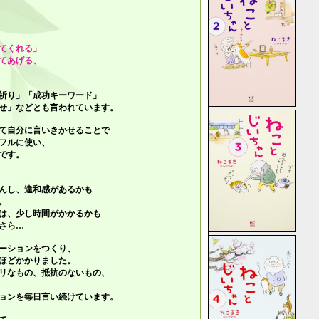
てくれる」
てあげる、
祈り」「成功キーワード」
せ」
などとも言われています。
て自分に言いきかせることで
フルに使い、
です。
んし、違和感があるかも
。
は、少し時間がかかるかも
さら…
ーションをつくり、
ほどかかりました。
リなもの、抵抗のないもの、
ョンを毎日言い続けています。