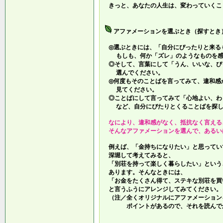
きっと、あなたの人生は、変わっていくこ
アファメーションを選ぶとき（探すとき
◎選ぶときには、「自分にぴったりと来る
もしも、何か「ズレ」のようなものを感
◎そして、言葉にして「うん、いいな、ぴ
選んでください。
◎何度もそのことばを言ってみて、違和感
見てください。
◎ことばにして言ってみて「心地よい、わ
など、自分にぴたりとくることばを探し
なにより、違和感がなく、抵抗なく言える
そんなアファメーションを選んで、あるい
例えば、「金持ちになりたい」と思ってい
深堀して考えてみると、
「別荘を持って楽しく暮らしたい」という
あります。そんなときには、
「お金をたくさん得て、ステキな別荘を買
と言うふうにアレンジしてみてください。
（注／全くオリジナルにアファメーション
ポイントがあるので、それを読んでか