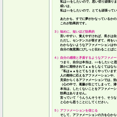
私は○○をしたいので、思い切り頑張りま
或いは、
私は○○をしたいので、とても頑張ってい
あたかも、すでに夢がかなっているかの
これが効果的です。
３）短めに、短いほど効果的
言いやすい、覚えやすければ、長さは自
ただし、センテンスが長すぎて、何をい
わからないようなアファメーションはや
自分の無意識にぴしっと伝わることばに
４）自分の感情と矛盾するようなアファメー
つまり、自分は本当は、○○をしたいと思
誰かに期待されて▲▲をしなくてはなら
「私は▲▲をとてもうまくやっています
人の期待に応えるアファメーションや、
見栄からくるアファメーションでは、効
（心の中で、葛藤が生じてしまって、潜
本当は、したくないことをアファメーシ
効果はありません。
言っていて
「うんうんそうそう、そうな
と心から思うことにしてください。
５）アファメーションを信じる
そして、アファメーションの力を心から