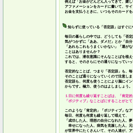
例えば「お金がどんどん入ってきて、嬉し
アファメーションをカードに書いて、サイ
お金を支払うときに、いつもそのカードを
知らずに使っている「否定語」はすぐに
毎日の暮らしの中では、どうしても「否定
気がつかずに「ああ、ダメだ」とか「自分
「あれもこれもうまくいかない」「運がな
ことはありませんか？
これでは、潜在意識にそんなことばを植え
すると、そのさらにその通りになっていっ
否定的なことば、つまり「否定語」も、毎
そのことば通りになっていくので注意しま
否定語も、何度も使うことにより脳にイン
からです。極力、使うのはよしましょう。
１日に何度も繰り返すことばは、「肯定的
「ポジティブ」なことばにすることがとて
このような「肯定的」「ポジティブ」なア
毎日、何度も何度も繰り返して唱えて、
「成功した人、理想の自分になれた人、夢
幸せになった人、病気を克服した人、元
が世界中にたくさんいて、その人達が、ア