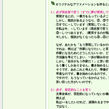
オリジナルなアファメーションを作ると
１）必ず現在形で言う（すでに夢が実現して
実現するにの、一番力をもっている〆こ
しかし、抵抗があるようなら、②、③で
①すでに～しています（実現しているこ
②私は今、～しています（現在形で言う
③～しつつあります。（断言するのが抵
※しかし、抵抗がなくなったら③→②に
なぜ、あたかも「もう実現しているかの
それは、例えば「作家になりたい」と言
作家になるためにどうしたらいいか、ど
方法論を考えてしまい、一歩が踏み出せ
しかし「自分がもう作家だ！」と言い切
もう書くしかありません。書き始めるし
そうです、あれこれと考えたり、準備す
早道なのです。書き始められるのです。
ですので、もうなっているかのように、
言い切った方がいいのです。
２）必ず、肯定的なことを言う
文章全体が、否定的になっていないか確
例えば、
私は○○をしたいけれど、頑張れるまでや
ではなく、