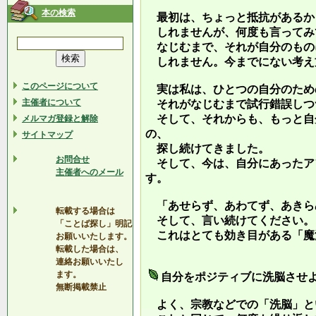
本の検索
最初は、ちょっと抵抗があるか
しれませんが、何度も言ってみ
なじむまで、それが自分のもの
しれません。今までにない考え
このページについて
実は私は、ひとつの自分のため
主催者について
それがなじむまで試行錯誤しつ
そして、それからも、もっと自
メルマガ登録と解除
の、
サイトマップ
探し続けてきました。
お問合せ
そして、今は、自分にあったア
主催者へのメール
す。
「あせらず、あわてず、あきら
転載する場合は
そして、言い続けてください。
「ことば探し」明記
これはとても効き目がある「魔
お願いいたします。
転載した場合は、
連絡お願いいたし
ます。
自分をポジティブに洗脳させ
無断掲載禁止
よく、宗教などでの「洗脳」と