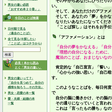
その中からあなたにぴったりの
男女の違い必読
い。
「おすすめ本２０冊」」
そして、あなただけのアファメ
そして、あなたの「夢」をかな
今日のことば検索
なりたいあなたになってくださ
「ことば探し」はそれをお手伝
日付順で見る
（過去のことば）
「アファメーション」とは
全て見る(※探したい
「ことば」はコチラから)
「自分の夢をかなえる」「自分
「理想の自分になる」ために、
魔法のことば、おまじないなの
必見！本から読み
肯定的な「自己宣言」「誓い」
とく「男女の違い」
「心からの強い思い」「自己暗
す。
男女の違いって？↓
「自分を見つめて、自分の
このようなことばを、毎日何度
感情を知ろう…その方法」
で
男女・恋愛の本一覧
自分の脳に働きかけ、その脳の
愛・夫婦・結婚の本
その通りになっていくと言われ
一覧
これは「言ったもの勝ち」なの