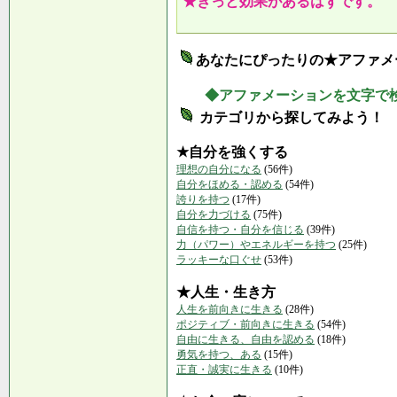
★きっと効果があるはずです。
あなたにぴったりの★アファメ
◆アファメーションを文字で
カテゴリから探してみよう！
★自分を強くする
理想の自分になる
(56件)
自分をほめる・認める
(54件)
誇りを持つ
(17件)
自分を力づける
(75件)
自信を持つ・自分を信じる
(39件)
力（パワー）やエネルギーを持つ
(25件)
ラッキーな口ぐせ
(53件)
★人生・生き方
人生を前向きに生きる
(28件)
ポジティブ・前向きに生きる
(54件)
自由に生きる、自由を認める
(18件)
勇気を持つ、ある
(15件)
正直・誠実に生きる
(10件)