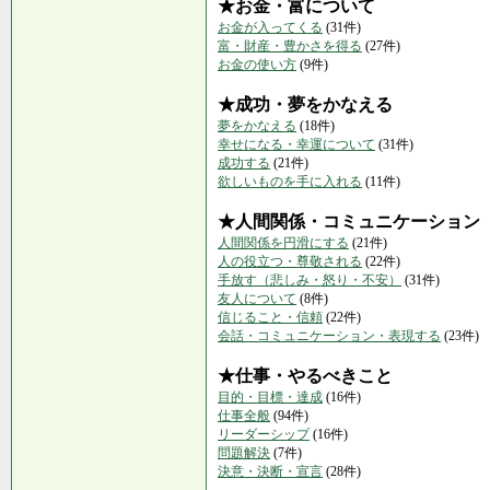
★お金・富について
お金が入ってくる
(31件)
富・財産・豊かさを得る
(27件)
お金の使い方
(9件)
★成功・夢をかなえる
夢をかなえる
(18件)
幸せになる・幸運について
(31件)
成功する
(21件)
欲しいものを手に入れる
(11件)
★人間関係・コミュニケーション
人間関係を円滑にする
(21件)
人の役立つ・尊敬される
(22件)
手放す（悲しみ・怒り・不安）
(31件)
友人について
(8件)
信じること・信頼
(22件)
会話・コミュニケーション・表現する
(23件)
★仕事・やるべきこと
目的・目標・達成
(16件)
仕事全般
(94件)
リーダーシップ
(16件)
問題解決
(7件)
決意・決断・宣言
(28件)