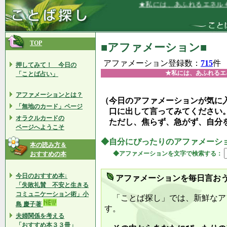
★私には、あふれるエネルギーと熱
TOP
■アファメーション■
アファメーション登録数：
715
件
押してみて！ 今日の
★私には、あふれるエ
「ことば占い」
アファメーションとは？
（今日のアファメーションが気に
「無地のカード」ページ
口に出して言ってみてください
オラクルカードの
ただし、焦らず、急がず、自分
ページへようこそ
◆自分にぴったりのアファメーシ
本の読み方＆
◆アファメーションを文字で検索する：
おすすめの本
今日のおすすめ本↓
アファメーションを毎日言お
「失敗礼賛 不安と生きる
コミュニケーション術」小
「ことば探し」では、新鮮なア
島 慶子著
す。
夫婦関係を考える
「おすすめ本３３冊」