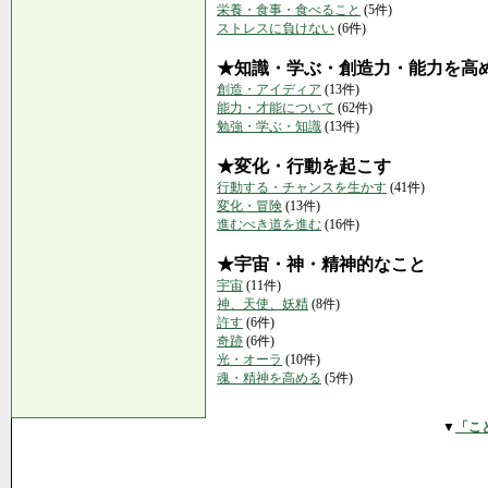
栄養・食事・食べること
(5件)
ストレスに負けない
(6件)
★知識・学ぶ・創造力・能力を高
創造・アイディア
(13件)
能力・才能について
(62件)
勉強・学ぶ・知識
(13件)
★変化・行動を起こす
行動する・チャンスを生かす
(41件)
変化・冒険
(13件)
進むべき道を進む
(16件)
★宇宙・神・精神的なこと
宇宙
(11件)
神、天使、妖精
(8件)
許す
(6件)
奇跡
(6件)
光・オーラ
(10件)
魂・精神を高める
(5件)
▼
「こ