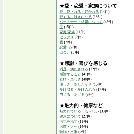
★愛・恋愛・家族について
愛・愛される・好かれる
(14件)
愛する・好きになる
(13件)
パートナー・結婚について
(43件)
子
(15件)
家庭/家族
(11件)
セックス
(7件)
親
(7件)
恋愛
(29件)
出会い
(5件)
★感謝・喜びを感じる
満足・満たされる
(72件)
感謝すること
(41件)
喜び・楽しさ
(48件)
優しさ・あたたかさ
(16件)
受け取る・受け入れる
(17件)
与える・あげる
(8件)
★魅力的・健康など
魅力的でいる・若々しい
(33件)
健康について
(27件)
病気を治す
(11件)
習慣・クセ
(14件)
睡眠・不眠
(6件)