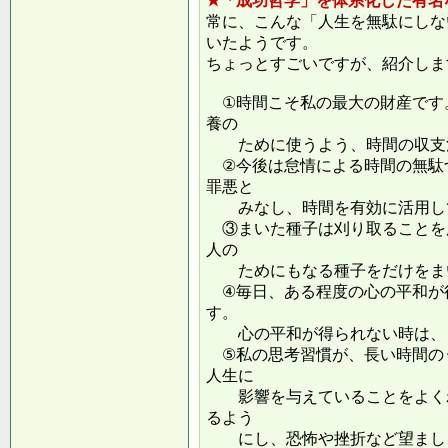
★「成功哲学」を体系化した有名
常に、こんな「人生を無駄にしな
いたようです。
ちょっとすごいですが、紹介しま
①時間こそ私の最大の財産です
養の
ために使うよう、時間の収支
②今後は怠情による時間の無駄
罪悪と
みなし、時間を有効に活用し
③まいた種子は刈り取ることを
人の
ためにもなる種子をだけをまい
④毎日、ある程度の心の平和が
す。
心の平和が得られない時は、ま
⑤私の思考習慣が、長い時間の
人生に
影響を与えていることをよくわ
るよう
にし、恐怖や挫折など望ましく