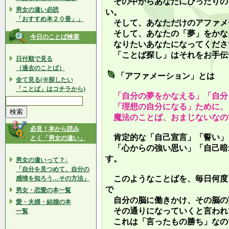
その中からあなたにぴったりの
男女の違い必読
い。
「おすすめ本２０冊」」
そして、あなただけのアファメ
そして、あなたの「夢」をかな
今日のことば検索
なりたいあなたになってくださ
「ことば探し」はそれをお手伝
日付順で見る
（過去のことば）
「アファメーション」とは
全て見る(※探したい
「ことば」はコチラから)
「自分の夢をかなえる」「自分
「理想の自分になる」ために、
魔法のことば、おまじないなの
必見！本から読み
肯定的な「自己宣言」「誓い」
とく「男女の違い」
「心からの強い思い」「自己暗
す。
男女の違いって？↓
「自分を見つめて、自分の
このようなことばを、毎日何度
感情を知ろう…その方法」
で
男女・恋愛の本一覧
自分の脳に働きかけ、その脳の
愛・夫婦・結婚の本
その通りになっていくと言われ
一覧
これは「言ったもの勝ち」なの