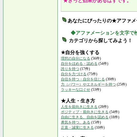
★きっと効果があるはずです。
あなたにぴったりの★アファメ
◆アファメーションを文字で
カテゴリから探してみよう！
★自分を強くする
理想の自分になる
(56件)
自分をほめる・認める
(54件)
誇りを持つ
(17件)
自分を力づける
(75件)
自信を持つ・自分を信じる
(39件)
力（パワー）やエネルギーを持つ
(25件)
ラッキーな口ぐせ
(53件)
★人生・生き方
人生を前向きに生きる
(28件)
ポジティブ・前向きに生きる
(54件)
自由に生きる、自由を認める
(18件)
勇気を持つ、ある
(15件)
正直・誠実に生きる
(10件)