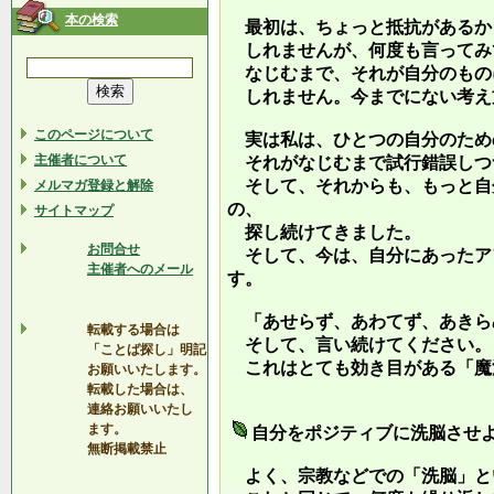
本の検索
最初は、ちょっと抵抗があるか
しれませんが、何度も言ってみ
なじむまで、それが自分のもの
しれません。今までにない考え
このページについて
実は私は、ひとつの自分のため
主催者について
それがなじむまで試行錯誤しつ
そして、それからも、もっと自
メルマガ登録と解除
の、
サイトマップ
探し続けてきました。
お問合せ
そして、今は、自分にあったア
主催者へのメール
す。
「あせらず、あわてず、あきら
転載する場合は
そして、言い続けてください。
「ことば探し」明記
これはとても効き目がある「魔
お願いいたします。
転載した場合は、
連絡お願いいたし
ます。
自分をポジティブに洗脳させ
無断掲載禁止
よく、宗教などでの「洗脳」と