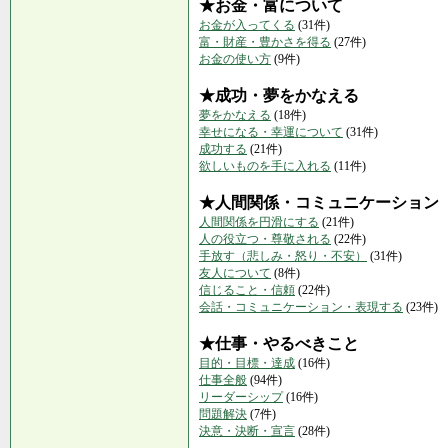
★お金・富について
お金が入ってくる
(31件)
富・財産・豊かさを得る
(27件)
お金の使い方
(9件)
★成功・夢をかなえる
夢をかなえる
(18件)
幸せになる・幸運について
(31件)
成功する
(21件)
欲しいものを手に入れる
(11件)
★人間関係・コミュニケーション
人間関係を円滑にする
(21件)
人の役立つ・尊敬される
(22件)
手放す（悲しみ・怒り・不安）
(31件)
友人について
(8件)
信じること・信頼
(22件)
会話・コミュニケーション・表現する
(23件)
★仕事・やるべきこと
目的・目標・達成
(16件)
仕事全般
(94件)
リーダーシップ
(16件)
問題解決
(7件)
決意・決断・宣言
(28件)