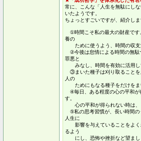
★「成功哲学」を体系化した有名
常に、こんな「人生を無駄にしな
いたようです。
ちょっとすごいですが、紹介しま
①時間こそ私の最大の財産です
養の
ために使うよう、時間の収支
②今後は怠情による時間の無駄
罪悪と
みなし、時間を有効に活用し
③まいた種子は刈り取ることを
人の
ためにもなる種子をだけをまい
④毎日、ある程度の心の平和が
す。
心の平和が得られない時は、ま
⑤私の思考習慣が、長い時間の
人生に
影響を与えていることをよくわ
るよう
にし、恐怖や挫折など望ましく