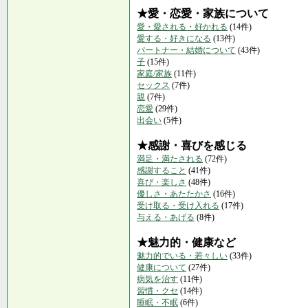
★愛・恋愛・家族について
愛・愛される・好かれる
(14件)
愛する・好きになる
(13件)
パートナー・結婚について
(43件)
子
(15件)
家庭/家族
(11件)
セックス
(7件)
親
(7件)
恋愛
(29件)
出会い
(5件)
★感謝・喜びを感じる
満足・満たされる
(72件)
感謝すること
(41件)
喜び・楽しさ
(48件)
優しさ・あたたかさ
(16件)
受け取る・受け入れる
(17件)
与える・あげる
(8件)
★魅力的・健康など
魅力的でいる・若々しい
(33件)
健康について
(27件)
病気を治す
(11件)
習慣・クセ
(14件)
睡眠・不眠
(6件)