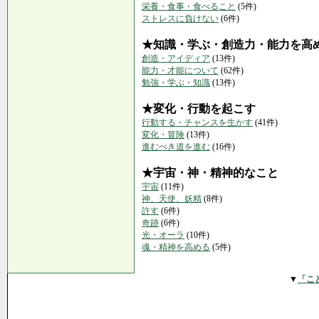
栄養・食事・食べること
(5件)
ストレスに負けない
(6件)
★知識・学ぶ・創造力・能力を高
創造・アイディア
(13件)
能力・才能について
(62件)
勉強・学ぶ・知識
(13件)
★変化・行動を起こす
行動する・チャンスを生かす
(41件)
変化・冒険
(13件)
進むべき道を進む
(16件)
★宇宙・神・精神的なこと
宇宙
(11件)
神、天使、妖精
(8件)
許す
(6件)
奇跡
(6件)
光・オーラ
(10件)
魂・精神を高める
(5件)
▼
「こ