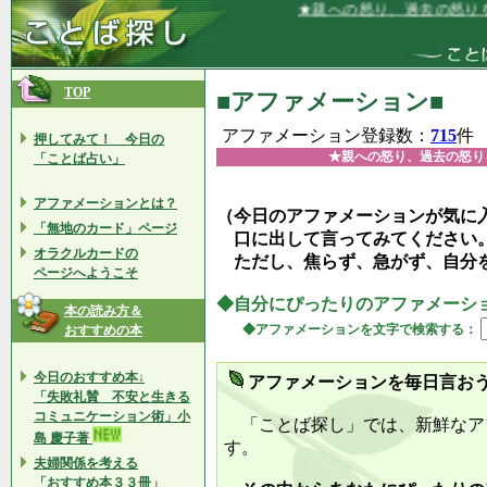
★親への怒り、過去の怒りをすっかり
TOP
■アファメーション■
アファメーション登録数：
715
件
押してみて！ 今日の
★親への怒り、過去の怒り
「ことば占い」
アファメーションとは？
（今日のアファメーションが気に
「無地のカード」ページ
口に出して言ってみてください
オラクルカードの
ただし、焦らず、急がず、自分
ページへようこそ
◆自分にぴったりのアファメーシ
本の読み方＆
◆アファメーションを文字で検索する：
おすすめの本
今日のおすすめ本↓
アファメーションを毎日言お
「失敗礼賛 不安と生きる
コミュニケーション術」小
「ことば探し」では、新鮮なア
島 慶子著
す。
夫婦関係を考える
「おすすめ本３３冊」