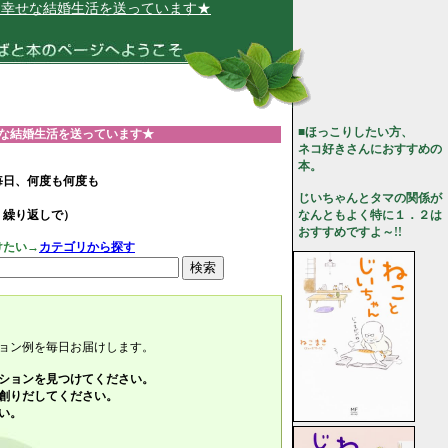
婚生活を送っています★
■ほっこりしたい方、
な結婚生活を送っています★
ネコ好きさんにおすすめの
本。
毎日、何度も何度も
じいちゃんとタマの関係が
、繰り返しで）
なんともよく特に１．２は
おすすめですよ～!!
けたい→
カテゴリから探す
ョン例を毎日お届けします。
ションを見つけてください。
創りだしてください。
い。