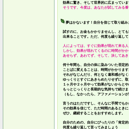
効果に驚き、そして世界的に広まっていま
そうです、今度は、あなたが試してみる番
夢はかないます！自分を信じて取り組み
試すのに、お金もかかりませんし、とても
出来ることです。ただ、何度も繰り返して
人によっては、すぐに効果が現れて来る人
しかし、効果が現れてくるのに時間がかか
あせらず、あわてず、そして、決してあき
何十年間も、自分の体に染みついた否定的
ことばに変えることは、時間がかかります
それがなじんだり、何となく違和感がなく
ゆっくりとすぐにあきらめたりせずに、取
１ヶ月や２ヶ月やって効果がないからとや
もっとじっくりと長期的な気持ちで続けま
（もし、なかったら、アファメーションが
言うのはただですし、そんなに手間でもか
その効果を信じて、ただ時間のあるときに
ぜひ、継続することをおすすめします。
自分のための、自分にぴったりの「肯定的
何度も繰り返して言ってみましょう