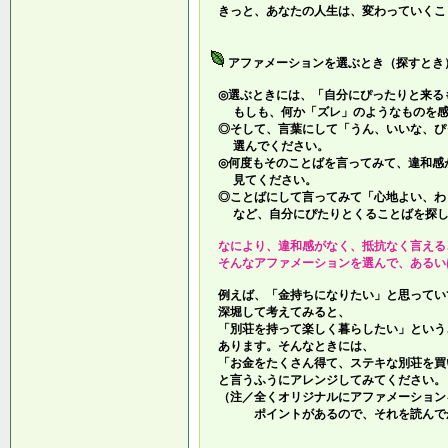
きっと、あなたの人生は、変わっていくこ
アファメーションを選ぶとき（探すとき
◎選ぶときには、「自分にぴったりと来る
もしも、何か「ズレ」のようなものを感
◎そして、言葉にして「うん、いいな、ぴ
選んでください。
◎何度もそのことばを言ってみて、違和感
見てください。
◎ことばにして言ってみて「心地よい、わ
など、自分にぴたりとくることばを探し
なにより、違和感がなく、抵抗なく言える
そんなアファメーションを選んで、あるい
例えば、「金持ちになりたい」と思ってい
深堀して考えてみると、
「別荘を持って楽しく暮らしたい」という
あります。そんなときには、
「お金をたくさん得て、ステキな別荘を買
と言うふうにアレンジしてみてください。
（注／全くオリジナルにアファメーション
ポイントがあるので、それを読んでか