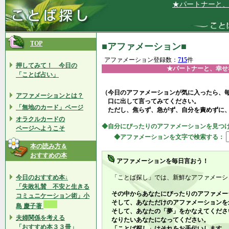
★パートナーと、幸せな結
TOP
■アファメーション■
アファメーション登録数：
715
件
押してみて！ 今日の
★パートナーと、幸せ
「ことば占い」
（今日のアファメーションが気に入ったら、
アファメーションとは？
口に出して言ってみてください。
「無地のカード」ページ
ただし、焦らず、急がず、自分を責めずに
オラクルカードの
◆自分にぴったりのアファメーションを見つ
ページへようこそ
◆アファメーションを文字で検索する：
本の読み方＆
おすすめの本
アファメーションを毎日言おう！
今日のおすすめ本↓
「ことば探し」では、新鮮なアファメーシ
「失敗礼賛 不安と生きる
その中からあなたにぴったりのアファメー
コミュニケーション術」小
そして、あなただけのアファメーションを
島 慶子著
そして、あなたの「夢」をかなえてくださ
夫婦関係を考える
なりたいあなたになってください。
「おすすめ本３３冊」
「ことば探し」はそれをお手伝いします。