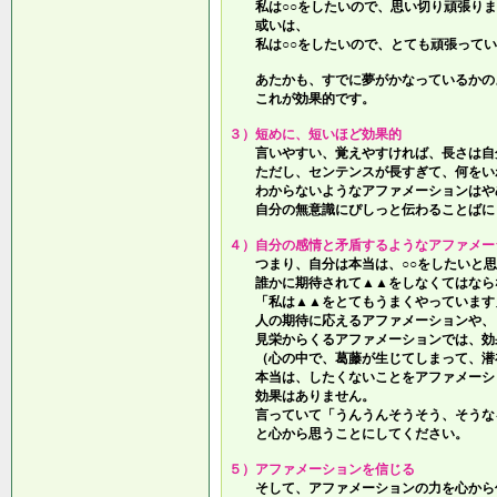
私は○○をしたいので、思い切り頑張りま
或いは、
私は○○をしたいので、とても頑張ってい
あたかも、すでに夢がかなっているかの
これが効果的です。
３）短めに、短いほど効果的
言いやすい、覚えやすければ、長さは自
ただし、センテンスが長すぎて、何をい
わからないようなアファメーションはや
自分の無意識にぴしっと伝わることばに
４）自分の感情と矛盾するようなアファメー
つまり、自分は本当は、○○をしたいと思
誰かに期待されて▲▲をしなくてはなら
「私は▲▲をとてもうまくやっています
人の期待に応えるアファメーションや、
見栄からくるアファメーションでは、効
（心の中で、葛藤が生じてしまって、潜
本当は、したくないことをアファメーシ
効果はありません。
言っていて
「うんうんそうそう、そうな
と心から思うことにしてください。
５）アファメーションを信じる
そして、アファメーションの力を心から