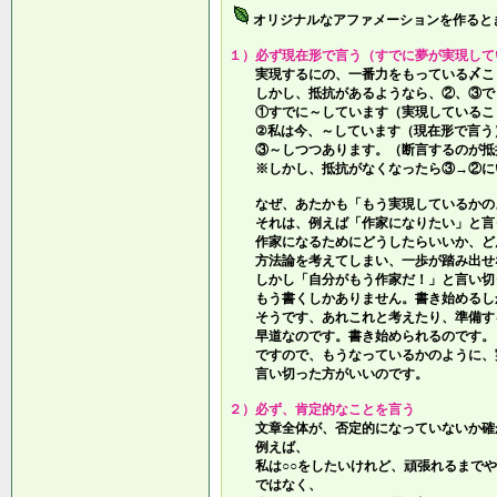
オリジナルなアファメーションを作ると
１）必ず現在形で言う（すでに夢が実現して
実現するにの、一番力をもっている〆こ
しかし、抵抗があるようなら、②、③で
①すでに～しています（実現しているこ
②私は今、～しています（現在形で言う
③～しつつあります。（断言するのが抵
※しかし、抵抗がなくなったら③→②に
なぜ、あたかも「もう実現しているかの
それは、例えば「作家になりたい」と言
作家になるためにどうしたらいいか、ど
方法論を考えてしまい、一歩が踏み出せ
しかし「自分がもう作家だ！」と言い切
もう書くしかありません。書き始めるし
そうです、あれこれと考えたり、準備す
早道なのです。書き始められるのです。
ですので、もうなっているかのように、
言い切った方がいいのです。
２）必ず、肯定的なことを言う
文章全体が、否定的になっていないか確
例えば、
私は○○をしたいけれど、頑張れるまでや
ではなく、