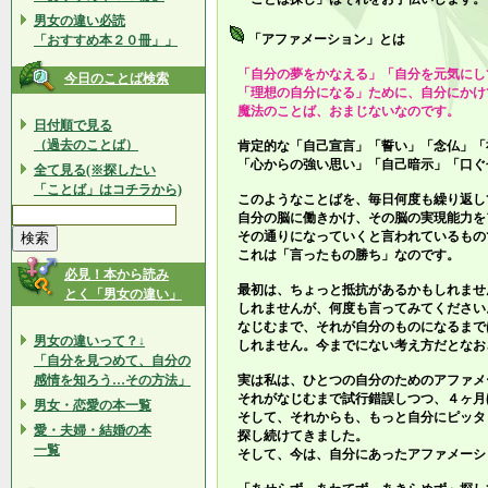
男女の違い必読
「アファメーション」とは
「おすすめ本２０冊」」
「自分の夢をかなえる」「自分を元気にし
今日のことば検索
「理想の自分になる」ために、自分にかけ
魔法のことば、おまじないなのです。
日付順で見る
（過去のことば）
肯定的な「自己宣言」「誓い」「念仏」「
「心からの強い思い」「自己暗示」「口ぐ
全て見る(※探したい
「ことば」はコチラから)
このようなことばを、毎日何度も繰り返し
自分の脳に働きかけ、その脳の実現能力を
その通りになっていくと言われているもの
これは「言ったもの勝ち」なのです。
必見！本から読み
最初は、ちょっと抵抗があるかもしれませ
とく「男女の違い」
しれませんが、何度も言ってみてください
なじむまで、それが自分のものになるまで
男女の違いって？↓
しれません。今までにない考え方だとなお
「自分を見つめて、自分の
感情を知ろう…その方法」
実は私は、ひとつの自分のためのアファメ
それがなじむまで試行錯誤しつつ、４ヶ月
男女・恋愛の本一覧
そして、それからも、もっと自分にピッタ
愛・夫婦・結婚の本
探し続けてきました。
一覧
そして、今は、自分にあったアファメーシ