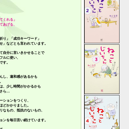
てくれる」
てあげる、
祈り」「成功キーワード」
せ」
などとも言われています。
て自分に言いきかせることで
フルに使い、
です。
んし、違和感があるかも
。
は、少し時間がかかるかも
さら…
ーションをつくり、
ほどかかりました。
リなもの、抵抗のないもの、
ョンを毎日言い続けています。