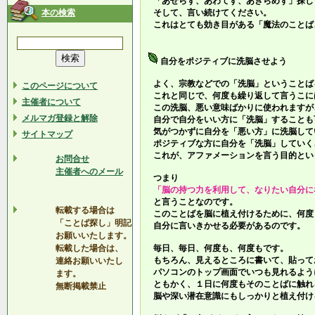
「あせらず、あわてず、あきらめず」探し
本の検索
そして、言い続けてください。
これはとても効き目がある「魔法のことば
自分をポジティブに洗脳させよう
よく、宗教などでの「洗脳」ということば
このページについて
これと同じで、何度も繰り返して言うこに
主催者について
この洗脳、悪い意味ばかりに使われますが
メルマガ登録と解除
自分で自分をいい方に「洗脳」することも
気がつかずに自分を「悪い方」に洗脳して
サイトマップ
ポジティブな方に自分を「洗脳」していく
これが、アファメーションを言う目的とい
お問合せ
主催者へのメール
つまり
「脳の持つ力を利用して、なりたい自分に
と言うことなのです。
転載する場合は
このことばを脳に植え付けるために、何度
「ことば探し」明記
自分に言いきかせる必要があるのです。
お願いいたします。
転載した場合は、
毎日、毎日、何度も、何度もです。
もちろん、見えるところに書いて、貼って
連絡お願いいたし
パソコンのトップ画面でいつも見れるよう
ます。
ともかく、１日に何度もそのことばに触れ
無断掲載禁止
脳や深い潜在意識にもしっかりと植え付け