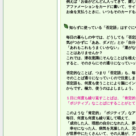
例えば「お金がどんどん入ってきて、嬉し
アファメーションをカードに書いて、サイ
お金を支払うときに、いつもそのカードを
知らずに使っている「否定語」はすぐに
毎日の暮らしの中では、どうしても「否定
気がつかずに「ああ、ダメだ」とか「自分
「あれもこれもうまくいかない」「運がな
ことはありませんか？
これでは、潜在意識にそんなことばを植え
すると、そのさらにその通りになっていっ
否定的なことば、つまり「否定語」も、毎
そのことば通りになっていくので注意しま
否定語も、何度も使うことにより脳にイン
からです。極力、使うのはよしましょう。
１日に何度も繰り返すことばは、「肯定的
「ポジティブ」なことばにすることがとて
このような「肯定的」「ポジティブ」なア
毎日、何度も何度も繰り返して唱えて、
「成功した人、理想の自分になれた人、夢
幸せになった人、病気を克服した人、元
が世界中にたくさんいて、その人達が、ア