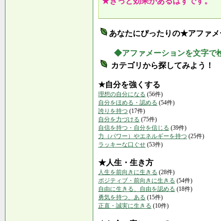
★きっと効果があるはずです。
あなたにぴったりの★アファメ
◆アファメーションを文字で
カテゴリから探してみよう！
★自分を強くする
理想の自分になる
(56件)
自分をほめる・認める
(54件)
誇りを持つ
(17件)
自分を力づける
(75件)
自信を持つ・自分を信じる
(39件)
力（パワー）やエネルギーを持つ
(25件)
ラッキーな口ぐせ
(53件)
★人生・生き方
人生を前向きに生きる
(28件)
ポジティブ・前向きに生きる
(54件)
自由に生きる、自由を認める
(18件)
勇気を持つ、ある
(15件)
正直・誠実に生きる
(10件)