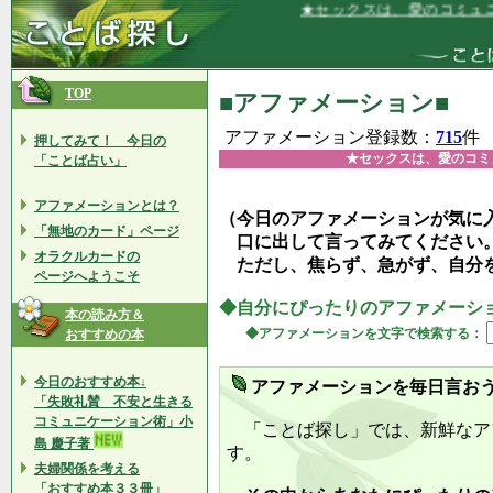
★セックスは、愛のコミュニケーショ
TOP
■アファメーション■
アファメーション登録数：
715
件
押してみて！ 今日の
★セックスは、愛のコミ
「ことば占い」
アファメーションとは？
（今日のアファメーションが気に
「無地のカード」ページ
口に出して言ってみてください
オラクルカードの
ただし、焦らず、急がず、自分
ページへようこそ
◆自分にぴったりのアファメーシ
本の読み方＆
◆アファメーションを文字で検索する：
おすすめの本
今日のおすすめ本↓
アファメーションを毎日言お
「失敗礼賛 不安と生きる
コミュニケーション術」小
「ことば探し」では、新鮮なア
島 慶子著
す。
夫婦関係を考える
「おすすめ本３３冊」