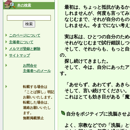
本の検索
最初は、ちょっと抵抗があるか
しれませんが、何度も言ってみ
なじむまで、それが自分のもの
しれません。今までにない考え
このページについて
実は私は、ひとつの自分のため
主催者について
それがなじむまで試行錯誤しつ
そして、それからも、もっと自
メルマガ登録と解除
の、
サイトマップ
探し続けてきました。
お問合せ
そして、今は、自分にあったア
主催者へのメール
す。
「あせらず、あわてず、あきら
転載する場合は
そして、言い続けてください。
「ことば探し」明記
これはとても効き目がある「魔
お願いいたします。
転載した場合は、
連絡お願いいたし
ます。
自分をポジティブに洗脳させ
無断掲載禁止
よく、宗教などでの「洗脳」と