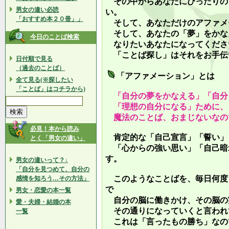
その中からあなたにぴったりの
男女の違い必読
い。
「おすすめ本２０冊」」
そして、あなただけのアファメ
そして、あなたの「夢」をかな
今日のことば検索
なりたいあなたになってくださ
「ことば探し」はそれをお手伝
日付順で見る
（過去のことば）
「アファメーション」とは
全て見る(※探したい
「ことば」はコチラから)
「自分の夢をかなえる」「自分
「理想の自分になる」ために、
魔法のことば、おまじないなの
必見！本から読み
肯定的な「自己宣言」「誓い」
とく「男女の違い」
「心からの強い思い」「自己暗
す。
男女の違いって？↓
「自分を見つめて、自分の
このようなことばを、毎日何度
感情を知ろう…その方法」
で
男女・恋愛の本一覧
自分の脳に働きかけ、その脳の
愛・夫婦・結婚の本
その通りになっていくと言われ
一覧
これは「言ったもの勝ち」なの