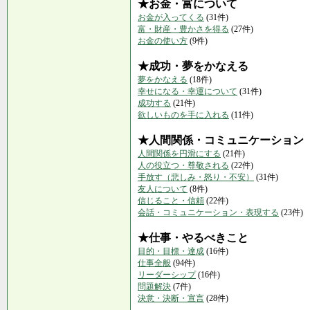
★お金・富について
お金が入ってくる
(31件)
富・財産・豊かさを得る
(27件)
お金の使い方
(9件)
★成功・夢をかなえる
夢をかなえる
(18件)
幸せになる・幸運について
(31件)
成功する
(21件)
欲しいものを手に入れる
(11件)
★人間関係・コミュニケーション
人間関係を円滑にする
(21件)
人の役立つ・尊敬される
(22件)
手放す（悲しみ・怒り・不安）
(31件)
友人について
(8件)
信じること・信頼
(22件)
会話・コミュニケーション・表現する
(23件)
★仕事・やるべきこと
目的・目標・達成
(16件)
仕事全般
(94件)
リーダーシップ
(16件)
問題解決
(7件)
決意・決断・宣言
(28件)