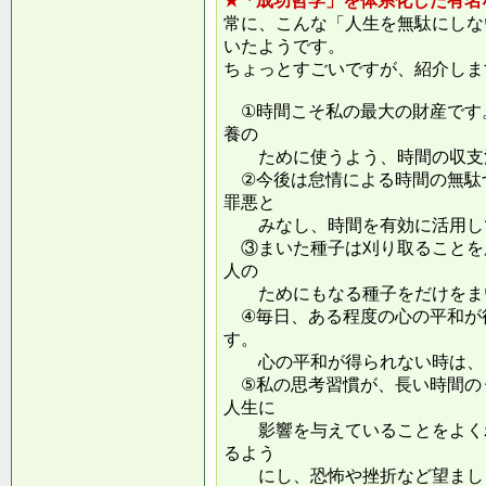
★「成功哲学」を体系化した有名
常に、こんな「人生を無駄にしな
いたようです。
ちょっとすごいですが、紹介しま
①時間こそ私の最大の財産です
養の
ために使うよう、時間の収支
②今後は怠情による時間の無駄
罪悪と
みなし、時間を有効に活用し
③まいた種子は刈り取ることを
人の
ためにもなる種子をだけをまい
④毎日、ある程度の心の平和が
す。
心の平和が得られない時は、ま
⑤私の思考習慣が、長い時間の
人生に
影響を与えていることをよくわ
るよう
にし、恐怖や挫折など望ましく