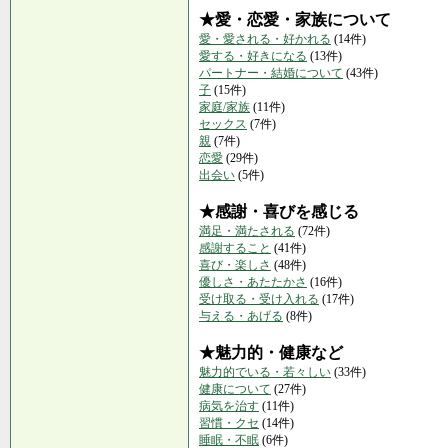
★愛・恋愛・家族について
愛・愛される・好かれる
(14件)
愛する・好きになる
(13件)
パートナー・結婚について
(43件)
子
(15件)
家庭/家族
(11件)
セックス
(7件)
親
(7件)
恋愛
(29件)
出会い
(5件)
★感謝・喜びを感じる
満足・満たされる
(72件)
感謝すること
(41件)
喜び・楽しさ
(48件)
優しさ・あたたかさ
(16件)
受け取る・受け入れる
(17件)
与える・あげる
(8件)
★魅力的・健康など
魅力的でいる・若々しい
(33件)
健康について
(27件)
病気を治す
(11件)
習慣・クセ
(14件)
睡眠・不眠
(6件)