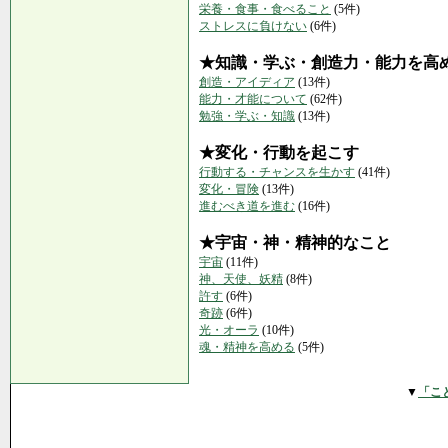
栄養・食事・食べること
(5件)
ストレスに負けない
(6件)
★知識・学ぶ・創造力・能力を高
創造・アイディア
(13件)
能力・才能について
(62件)
勉強・学ぶ・知識
(13件)
★変化・行動を起こす
行動する・チャンスを生かす
(41件)
変化・冒険
(13件)
進むべき道を進む
(16件)
★宇宙・神・精神的なこと
宇宙
(11件)
神、天使、妖精
(8件)
許す
(6件)
奇跡
(6件)
光・オーラ
(10件)
魂・精神を高める
(5件)
▼
「こ