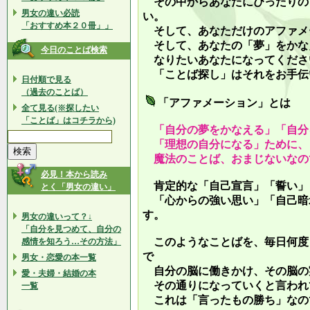
その中からあなたにぴったりの
男女の違い必読
い。
「おすすめ本２０冊」」
そして、あなただけのアファメ
そして、あなたの「夢」をかな
今日のことば検索
なりたいあなたになってくださ
「ことば探し」はそれをお手伝
日付順で見る
（過去のことば）
「アファメーション」とは
全て見る(※探したい
「ことば」はコチラから)
「自分の夢をかなえる」「自分
「理想の自分になる」ために、
魔法のことば、おまじないなの
必見！本から読み
肯定的な「自己宣言」「誓い」
とく「男女の違い」
「心からの強い思い」「自己暗
す。
男女の違いって？↓
「自分を見つめて、自分の
このようなことばを、毎日何度
感情を知ろう…その方法」
で
男女・恋愛の本一覧
自分の脳に働きかけ、その脳の
愛・夫婦・結婚の本
その通りになっていくと言われ
一覧
これは「言ったもの勝ち」なの