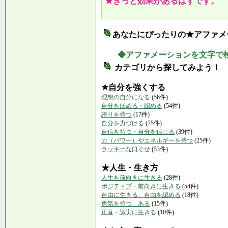
★きっと効果があるはずです。
あなたにぴったりの★アファメ
◆アファメーションを文字で
カテゴリから探してみよう！
★自分を強くする
理想の自分になる
(56件)
自分をほめる・認める
(54件)
誇りを持つ
(17件)
自分を力づける
(75件)
自信を持つ・自分を信じる
(39件)
力（パワー）やエネルギーを持つ
(25件)
ラッキーな口ぐせ
(53件)
★人生・生き方
人生を前向きに生きる
(28件)
ポジティブ・前向きに生きる
(54件)
自由に生きる、自由を認める
(18件)
勇気を持つ、ある
(15件)
正直・誠実に生きる
(10件)