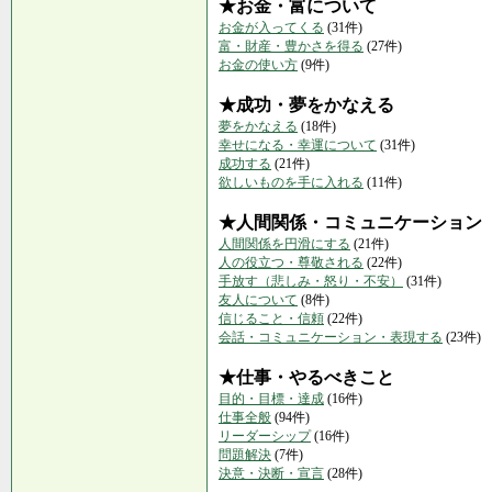
★お金・富について
お金が入ってくる
(31件)
富・財産・豊かさを得る
(27件)
お金の使い方
(9件)
★成功・夢をかなえる
夢をかなえる
(18件)
幸せになる・幸運について
(31件)
成功する
(21件)
欲しいものを手に入れる
(11件)
★人間関係・コミュニケーション
人間関係を円滑にする
(21件)
人の役立つ・尊敬される
(22件)
手放す（悲しみ・怒り・不安）
(31件)
友人について
(8件)
信じること・信頼
(22件)
会話・コミュニケーション・表現する
(23件)
★仕事・やるべきこと
目的・目標・達成
(16件)
仕事全般
(94件)
リーダーシップ
(16件)
問題解決
(7件)
決意・決断・宣言
(28件)