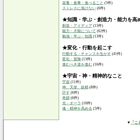
栄養・食事・食べること
(5件)
ストレスに負けない
(6件)
★知識・学ぶ・創造力・能力を高
創造・アイディア
(13件)
能力・才能について
(62件)
勉強・学ぶ・知識
(13件)
★変化・行動を起こす
行動する・チャンスを生かす
(41件)
変化・冒険
(13件)
進むべき道を進む
(16件)
★宇宙・神・精神的なこと
宇宙
(11件)
神、天使、妖精
(8件)
許す
(6件)
奇跡
(6件)
光・オーラ
(10件)
魂・精神を高める
(5件)
▼
「こ