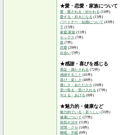
★愛・恋愛・家族について
愛・愛される・好かれる
(14件)
愛する・好きになる
(13件)
パートナー・結婚について
(43件)
子
(15件)
家庭/家族
(11件)
セックス
(7件)
親
(7件)
恋愛
(29件)
出会い
(5件)
★感謝・喜びを感じる
満足・満たされる
(72件)
感謝すること
(41件)
喜び・楽しさ
(48件)
優しさ・あたたかさ
(16件)
受け取る・受け入れる
(17件)
与える・あげる
(8件)
★魅力的・健康など
魅力的でいる・若々しい
(33件)
健康について
(27件)
病気を治す
(11件)
習慣・クセ
(14件)
睡眠・不眠
(6件)