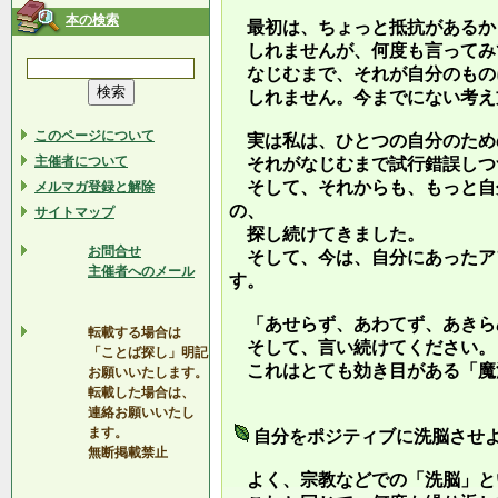
本の検索
最初は、ちょっと抵抗があるか
しれませんが、何度も言ってみ
なじむまで、それが自分のもの
しれません。今までにない考え
このページについて
実は私は、ひとつの自分のため
主催者について
それがなじむまで試行錯誤しつ
そして、それからも、もっと自
メルマガ登録と解除
の、
サイトマップ
探し続けてきました。
お問合せ
そして、今は、自分にあったア
主催者へのメール
す。
「あせらず、あわてず、あきら
転載する場合は
そして、言い続けてください。
「ことば探し」明記
これはとても効き目がある「魔
お願いいたします。
転載した場合は、
連絡お願いいたし
ます。
自分をポジティブに洗脳させ
無断掲載禁止
よく、宗教などでの「洗脳」と