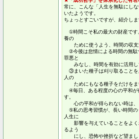
★「成功哲学」を体系化した有名
常に、こんな「人生を無駄にしな
いたようです。
ちょっとすごいですが、紹介しま
①時間こそ私の最大の財産です
養の
ために使うよう、時間の収支
②今後は怠情による時間の無駄
罪悪と
みなし、時間を有効に活用し
③まいた種子は刈り取ることを
人の
ためにもなる種子をだけをまい
④毎日、ある程度の心の平和が
す。
心の平和が得られない時は、ま
⑤私の思考習慣が、長い時間の
人生に
影響を与えていることをよくわ
るよう
にし、恐怖や挫折など望ましく