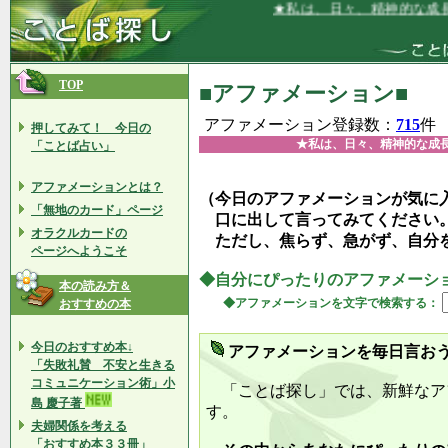
★私は、日々、精神的な成長をし、日
TOP
■アファメーション■
アファメーション登録数：
715
件
押してみて！ 今日の
★私は、日々、精神的な成
「ことば占い」
アファメーションとは？
（今日のアファメーションが気に
「無地のカード」ページ
口に出して言ってみてください
オラクルカードの
ただし、焦らず、急がず、自分
ページへようこそ
◆自分にぴったりのアファメーシ
本の読み方＆
◆アファメーションを文字で検索する：
おすすめの本
今日のおすすめ本↓
アファメーションを毎日言お
「失敗礼賛 不安と生きる
コミュニケーション術」小
「ことば探し」では、新鮮なア
島 慶子著
す。
夫婦関係を考える
「おすすめ本３３冊」