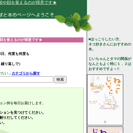
えるのが得意です★
■ほっこりしたい方、
顔を覚えるのが得意です★
ネコ好きさんにおすすめの
本。
毎日、何度も何度も
じいちゃんとタマの関係が
、繰り返しで）
なんともよく特に１．２は
おすすめですよ～!!
けたい→
カテゴリから探す
ョン例を毎日お届けします。
ションを見つけてください。
創りだしてください。
い。