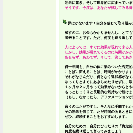
効果に驚き、そして世界的に広まっていま
そうです、今度は、あなたが試してみる番
夢はかないます！自分を信じて取り組み
試すのに、お金もかかりませんし、とても
出来ることです。ただ、何度も繰り返して
人によっては、すぐに効果が現れて来る人
しかし、効果が現れてくるのに時間がかか
あせらず、あわてず、そして、決してあき
何十年間も、自分の体に染みついた否定的
ことばに変えることは、時間がかかります
それがなじんだり、何となく違和感がなく
ゆっくりとすぐにあきらめたりせずに、取
１ヶ月や２ヶ月やって効果がないからとや
もっとじっくりと長期的な気持ちで続けま
（もし、なかったら、アファメーションが
言うのはただですし、そんなに手間でもか
その効果を信じて、ただ時間のあるときに
ぜひ、継続することをおすすめします。
自分のための、自分にぴったりの「肯定的
何度も繰り返して言ってみましょう