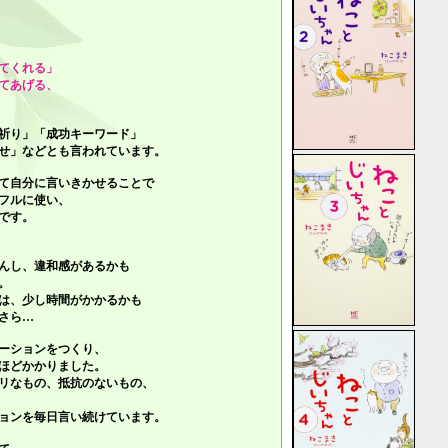
てくれる」
てあげる、
祈り」「成功キーワード」
せ」
などとも言われています。
て自分に言いきかせることで
フルに使い、
です。
んし、違和感があるかも
。
は、少し時間がかかるかも
さら…
ーションをつくり、
ほどかかりました。
リなもの、抵抗のないもの、
ョンを毎日言い続けています。