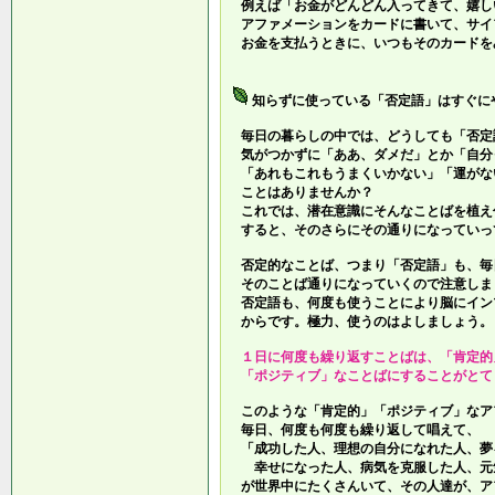
例えば「お金がどんどん入ってきて、嬉し
アファメーションをカードに書いて、サイ
お金を支払うときに、いつもそのカードを
知らずに使っている「否定語」はすぐに
毎日の暮らしの中では、どうしても「否定
気がつかずに「ああ、ダメだ」とか「自分
「あれもこれもうまくいかない」「運がな
ことはありませんか？
これでは、潜在意識にそんなことばを植え
すると、そのさらにその通りになっていっ
否定的なことば、つまり「否定語」も、毎
そのことば通りになっていくので注意しま
否定語も、何度も使うことにより脳にイン
からです。極力、使うのはよしましょう。
１日に何度も繰り返すことばは、「肯定的
「ポジティブ」なことばにすることがとて
このような「肯定的」「ポジティブ」なア
毎日、何度も何度も繰り返して唱えて、
「成功した人、理想の自分になれた人、夢
幸せになった人、病気を克服した人、元
が世界中にたくさんいて、その人達が、ア