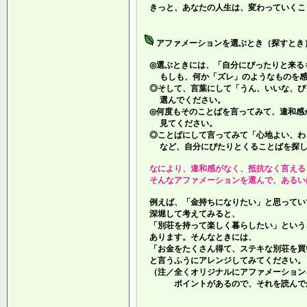
きっと、あなたの人生は、変わっていくこ
アファメーションを選ぶとき（探すとき
◎選ぶときには、「自分にぴったりと来る
もしも、何か「ズレ」のようなものを感
◎そして、言葉にして「うん、いいな、ぴ
選んでください。
◎何度もそのことばを言ってみて、違和感
見てください。
◎ことばにして言ってみて「心地よい、わ
など、自分にぴたりとくることばを探し
なにより、違和感がなく、抵抗なく言える
そんなアファメーションを選んで、あるい
例えば、「金持ちになりたい」と思ってい
深堀して考えてみると、
「別荘を持って楽しく暮らしたい」という
あります。そんなときには、
「お金をたくさん得て、ステキな別荘を買
と言うふうにアレンジしてみてください。
（注／全くオリジナルにアファメーション
ポイントがあるので、それを読んでか