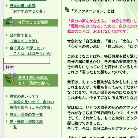
男女の違い必読
「アファメーション」とは
「おすすめ本２０冊」」
「自分の夢をかなえる」「自分を元気にし
今日のことば検索
「理想の自分になる」ために、自分にかけ
魔法のことば、おまじないなのです。
日付順で見る
（過去のことば）
肯定的な「自己宣言」「誓い」「念仏」「
「心からの強い思い」「自己暗示」「口ぐ
全て見る(※探したい
「ことば」はコチラから)
このようなことばを、毎日何度も繰り返し
自分の脳に働きかけ、その脳の実現能力を
その通りになっていくと言われているもの
これは「言ったもの勝ち」なのです。
必見！本から読み
最初は、ちょっと抵抗があるかもしれませ
とく「男女の違い」
しれませんが、何度も言ってみてください
なじむまで、それが自分のものになるまで
男女の違いって？↓
しれません。今までにない考え方だとなお
「自分を見つめて、自分の
感情を知ろう…その方法」
実は私は、ひとつの自分のためのアファメ
それがなじむまで試行錯誤しつつ、４ヶ月
男女・恋愛の本一覧
そして、それからも、もっと自分にピッタ
愛・夫婦・結婚の本
探し続けてきました。
一覧
そして、今は、自分にあったアファメーシ