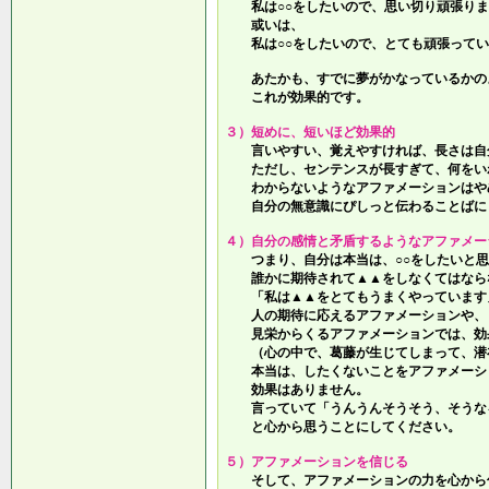
私は○○をしたいので、思い切り頑張りま
或いは、
私は○○をしたいので、とても頑張ってい
あたかも、すでに夢がかなっているかの
これが効果的です。
３）短めに、短いほど効果的
言いやすい、覚えやすければ、長さは自
ただし、センテンスが長すぎて、何をい
わからないようなアファメーションはや
自分の無意識にぴしっと伝わることばに
４）自分の感情と矛盾するようなアファメー
つまり、自分は本当は、○○をしたいと思
誰かに期待されて▲▲をしなくてはなら
「私は▲▲をとてもうまくやっています
人の期待に応えるアファメーションや、
見栄からくるアファメーションでは、効
（心の中で、葛藤が生じてしまって、潜
本当は、したくないことをアファメーシ
効果はありません。
言っていて
「うんうんそうそう、そうな
と心から思うことにしてください。
５）アファメーションを信じる
そして、アファメーションの力を心から