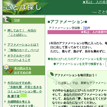
★私は、人の名前や顔を覚
TOP
■アファメーション■
アファメーション登録数：
715
件
押してみて！ 今日の
★私は、人の名前や
「ことば占い」
（今日のアファメーションが気に入ったら、
アファメーションとは？
口に出して言ってみてください。
「無地のカード」ページ
ただし、焦らず、急がず、自分を責めずに
オラクルカードの
◆自分にぴったりのアファメーションを見つ
ページへようこそ
◆アファメーションを文字で検索する：
本の読み方＆
おすすめの本
アファメーションを毎日言おう！
今日のおすすめ本↓
「ことば探し」では、新鮮なアファメーシ
「失敗礼賛 不安と生きる
その中からあなたにぴったりのアファメー
コミュニケーション術」小
そして、あなただけのアファメーションを
島 慶子著
そして、あなたの「夢」をかなえてくださ
夫婦関係を考える
なりたいあなたになってください。
「おすすめ本３３冊」
「ことば探し」はそれをお手伝いします。