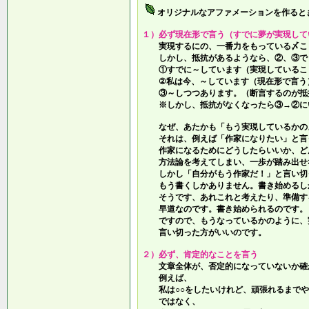
オリジナルなアファメーションを作ると
１）必ず現在形で言う（すでに夢が実現して
実現するにの、一番力をもっている〆こ
しかし、抵抗があるようなら、②、③で
①すでに～しています（実現しているこ
②私は今、～しています（現在形で言う
③～しつつあります。（断言するのが抵
※しかし、抵抗がなくなったら③→②に
なぜ、あたかも「もう実現しているかの
それは、例えば「作家になりたい」と言
作家になるためにどうしたらいいか、ど
方法論を考えてしまい、一歩が踏み出せ
しかし「自分がもう作家だ！」と言い切
もう書くしかありません。書き始めるし
そうです、あれこれと考えたり、準備す
早道なのです。書き始められるのです。
ですので、もうなっているかのように、
言い切った方がいいのです。
２）必ず、肯定的なことを言う
文章全体が、否定的になっていないか確
例えば、
私は○○をしたいけれど、頑張れるまでや
ではなく、