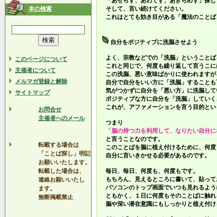
「あせらず、あわてず、あきらめず」探し
本の検索
そして、言い続けてください。
これはとても効き目がある「魔法のことば
自分をポジティブに洗脳させよう
よく、宗教などでの「洗脳」ということば
このページについて
これと同じで、何度も繰り返して言うこに
主催者について
この洗脳、悪い意味ばかりに使われますが
メルマガ登録と解除
自分で自分をいい方に「洗脳」することも
気がつかずに自分を「悪い方」に洗脳して
サイトマップ
ポジティブな方に自分を「洗脳」していく
これが、アファメーションを言う目的とい
お問合せ
主催者へのメール
つまり
「脳の持つ力を利用して、なりたい自分に
と言うことなのです。
転載する場合は
このことばを脳に植え付けるために、何度
「ことば探し」明記
自分に言いきかせる必要があるのです。
お願いいたします。
転載した場合は、
毎日、毎日、何度も、何度もです。
もちろん、見えるところに書いて、貼って
連絡お願いいたし
パソコンのトップ画面でいつも見れるよう
ます。
ともかく、１日に何度もそのことばに触れ
無断掲載禁止
脳や深い潜在意識にもしっかりと植え付け