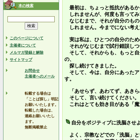
本の検索
最初は、ちょっと抵抗があるか
しれませんが、何度も言ってみ
なじむまで、それが自分のもの
しれません。今までにない考え
このページについて
実は私は、ひとつの自分のため
主催者について
それがなじむまで試行錯誤しつ
そして、それからも、もっと自
メルマガ登録と解除
の、
サイトマップ
探し続けてきました。
お問合せ
そして、今は、自分にあったア
主催者へのメール
す。
「あせらず、あわてず、あきら
転載する場合は
そして、言い続けてください。
「ことば探し」明記
これはとても効き目がある「魔
お願いいたします。
転載した場合は、
連絡お願いいたし
ます。
自分をポジティブに洗脳させ
無断掲載禁止
よく、宗教などでの「洗脳」と