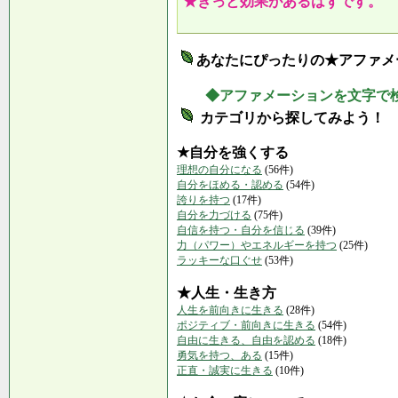
★きっと効果があるはずです。
あなたにぴったりの★アファメ
◆アファメーションを文字で
カテゴリから探してみよう！
★自分を強くする
理想の自分になる
(56件)
自分をほめる・認める
(54件)
誇りを持つ
(17件)
自分を力づける
(75件)
自信を持つ・自分を信じる
(39件)
力（パワー）やエネルギーを持つ
(25件)
ラッキーな口ぐせ
(53件)
★人生・生き方
人生を前向きに生きる
(28件)
ポジティブ・前向きに生きる
(54件)
自由に生きる、自由を認める
(18件)
勇気を持つ、ある
(15件)
正直・誠実に生きる
(10件)