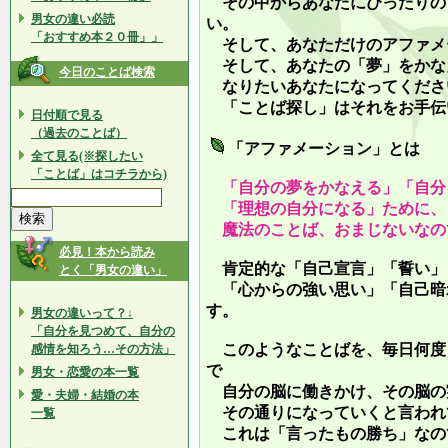
その中からあなたにぴったりの
男女の違い必読
い。
「おすすめ本２０冊」」
そして、あなただけのアファメ
そして、あなたの「夢」をかな
今日のことば検索
なりたいあなたになってくださ
「ことば探し」はそれをお手伝
日付順で見る
（過去のことば）
「アファメーション」とは
全て見る(※探したい
「ことば」はコチラから)
「自分の夢をかなえる」「自分
「理想の自分になる」ために、
魔法のことば、おまじないなの
必見！本から読み
肯定的な「自己宣言」「誓い」
とく「男女の違い」
「心からの強い思い」「自己暗
す。
男女の違いって？↓
「自分を見つめて、自分の
このようなことばを、毎日何度
感情を知ろう…その方法」
で
男女・恋愛の本一覧
自分の脳に働きかけ、その脳の
愛・夫婦・結婚の本
その通りになっていくと言われ
一覧
これは「言ったもの勝ち」なの