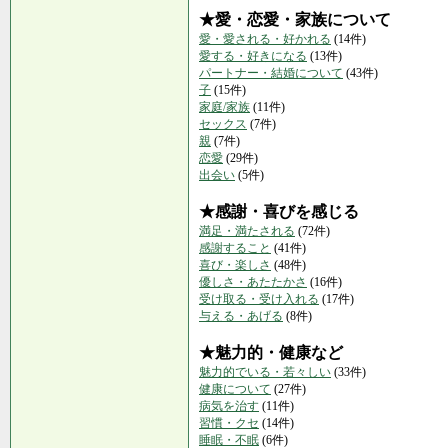
★愛・恋愛・家族について
愛・愛される・好かれる
(14件)
愛する・好きになる
(13件)
パートナー・結婚について
(43件)
子
(15件)
家庭/家族
(11件)
セックス
(7件)
親
(7件)
恋愛
(29件)
出会い
(5件)
★感謝・喜びを感じる
満足・満たされる
(72件)
感謝すること
(41件)
喜び・楽しさ
(48件)
優しさ・あたたかさ
(16件)
受け取る・受け入れる
(17件)
与える・あげる
(8件)
★魅力的・健康など
魅力的でいる・若々しい
(33件)
健康について
(27件)
病気を治す
(11件)
習慣・クセ
(14件)
睡眠・不眠
(6件)