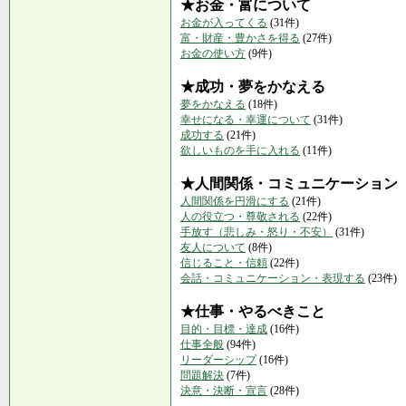
★お金・富について
お金が入ってくる
(31件)
富・財産・豊かさを得る
(27件)
お金の使い方
(9件)
★成功・夢をかなえる
夢をかなえる
(18件)
幸せになる・幸運について
(31件)
成功する
(21件)
欲しいものを手に入れる
(11件)
★人間関係・コミュニケーション
人間関係を円滑にする
(21件)
人の役立つ・尊敬される
(22件)
手放す（悲しみ・怒り・不安）
(31件)
友人について
(8件)
信じること・信頼
(22件)
会話・コミュニケーション・表現する
(23件)
★仕事・やるべきこと
目的・目標・達成
(16件)
仕事全般
(94件)
リーダーシップ
(16件)
問題解決
(7件)
決意・決断・宣言
(28件)