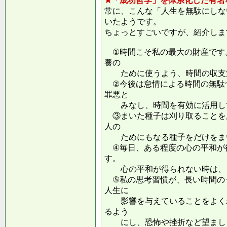
★「成功哲学」を体系化した有名
常に、こんな「人生を無駄にしな
いたようです。
ちょっとすごいですが、紹介しま
①時間こそ私の最大の財産です
養の
ために使うよう、時間の収支
②今後は怠情による時間の無駄
罪悪と
みなし、時間を有効に活用し
③まいた種子は刈り取ることを
人の
ためにもなる種子をだけをまい
④毎日、ある程度の心の平和が
す。
心の平和が得られない時は、ま
⑤私の思考習慣が、長い時間の
人生に
影響を与えていることをよくわ
るよう
にし、恐怖や挫折など望ましく