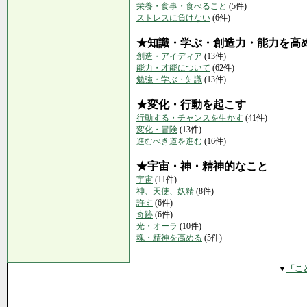
栄養・食事・食べること
(5件)
ストレスに負けない
(6件)
★知識・学ぶ・創造力・能力を高
創造・アイディア
(13件)
能力・才能について
(62件)
勉強・学ぶ・知識
(13件)
★変化・行動を起こす
行動する・チャンスを生かす
(41件)
変化・冒険
(13件)
進むべき道を進む
(16件)
★宇宙・神・精神的なこと
宇宙
(11件)
神、天使、妖精
(8件)
許す
(6件)
奇跡
(6件)
光・オーラ
(10件)
魂・精神を高める
(5件)
▼
「こ