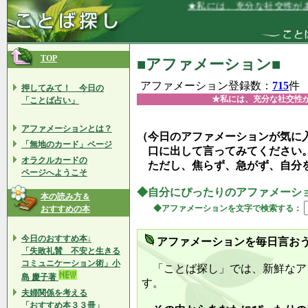
★私には、充分な社交性があり、それ
TOP
■アファメーション■
アファメーション登録数：
715
件
押してみて！ 今日の
★私には、充分な社交性
「ことば占い」
アファメーションとは？
（今日のアファメーションが気に
「無地のカード」ページ
口に出して言ってみてください
オラクルカードの
ただし、焦らず、急がず、自分
ページへようこそ
◆自分にぴったりのアファメーシ
本の読み方＆
◆アファメーションを文字で検索する：
おすすめの本
今日のおすすめ本↓
アファメーションを毎日言お
「失敗礼賛 不安と生きる
コミュニケーション術」小
「ことば探し」では、新鮮なア
島 慶子著
す。
夫婦関係を考える
「おすすめ本３３冊」