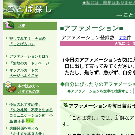
★私には、限界はありません★
TOP
■アファメーション■
アファメーション登録数：
715
件
押してみて！ 今日の
★私には、
「ことば占い」
アファメーションとは？
（今日のアファメーションが気に
「無地のカード」ページ
口に出して言ってみてください
オラクルカードの
ただし、焦らず、急がず、自分
ページへようこそ
◆自分にぴったりのアファメーシ
本の読み方＆
◆アファメーションを文字で検索する：
おすすめの本
今日のおすすめ本↓
アファメーションを毎日言お
「失敗礼賛 不安と生きる
コミュニケーション術」小
「ことば探し」では、新鮮なア
島 慶子著
す。
夫婦関係を考える
「おすすめ本３３冊」