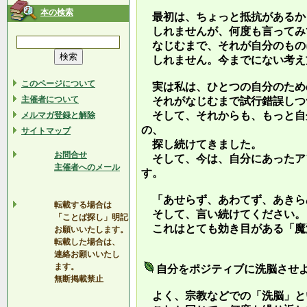
本の検索
最初は、ちょっと抵抗があるか
しれませんが、何度も言ってみ
なじむまで、それが自分のもの
しれません。今までにない考え
このページについて
実は私は、ひとつの自分のため
主催者について
それがなじむまで試行錯誤しつ
そして、それからも、もっと自
メルマガ登録と解除
の、
サイトマップ
探し続けてきました。
お問合せ
そして、今は、自分にあったア
主催者へのメール
す。
「あせらず、あわてず、あきら
転載する場合は
そして、言い続けてください。
「ことば探し」明記
これはとても効き目がある「魔
お願いいたします。
転載した場合は、
連絡お願いいたし
ます。
自分をポジティブに洗脳させ
無断掲載禁止
よく、宗教などでの「洗脳」と