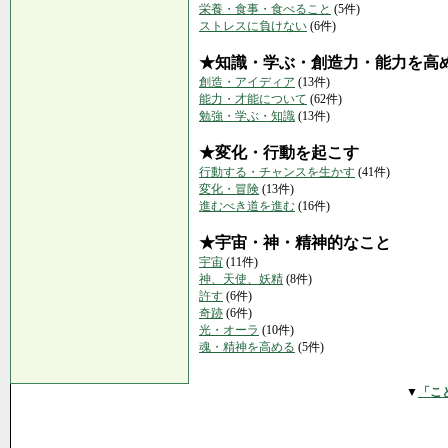
栄養・食事・食べること
(5件)
ストレスに負けない
(6件)
★知識・学ぶ・創造力・能力を高
創造・アイディア
(13件)
能力・才能について
(62件)
勉強・学ぶ・知識
(13件)
★変化・行動を起こす
行動する・チャンスを生かす
(41件)
変化・冒険
(13件)
進むべき道を進む
(16件)
★宇宙・神・精神的なこと
宇宙
(11件)
神、天使、妖精
(8件)
許す
(6件)
奇跡
(6件)
光・オーラ
(10件)
魂・精神を高める
(5件)
▼
「こ