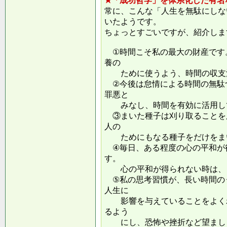
★「成功哲学」を体系化した有名
常に、こんな「人生を無駄にしな
いたようです。
ちょっとすごいですが、紹介しま
①時間こそ私の最大の財産です
養の
ために使うよう、時間の収支
②今後は怠情による時間の無駄
罪悪と
みなし、時間を有効に活用し
③まいた種子は刈り取ることを
人の
ためにもなる種子をだけをまい
④毎日、ある程度の心の平和が
す。
心の平和が得られない時は、ま
⑤私の思考習慣が、長い時間の
人生に
影響を与えていることをよくわ
るよう
にし、恐怖や挫折など望ましく