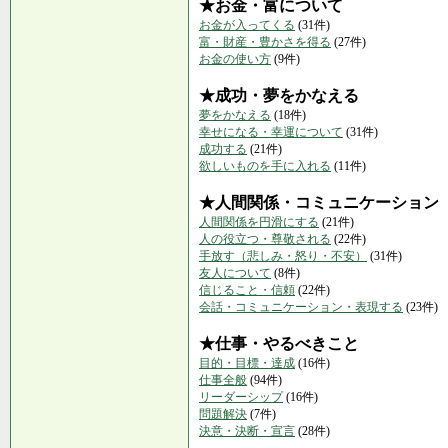
★お金・富について
お金が入ってくる
(31件)
富・財産・豊かさを得る
(27件)
お金の使い方
(9件)
★成功・夢をかなえる
夢をかなえる
(18件)
幸せになる・幸運について
(31件)
成功する
(21件)
欲しいものを手に入れる
(11件)
★人間関係・コミュニケーション
人間関係を円滑にする
(21件)
人の役立つ・尊敬される
(22件)
手放す（悲しみ・怒り・不安）
(31件)
友人について
(8件)
信じること・信頼
(22件)
会話・コミュニケーション・表現する
(23件)
★仕事・やるべきこと
目的・目標・達成
(16件)
仕事全般
(94件)
リーダーシップ
(16件)
問題解決
(7件)
決意・決断・宣言
(28件)