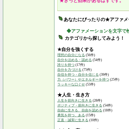
★きっと効果があるはずです。
あなたにぴったりの★アファメ
◆アファメーションを文字で
カテゴリから探してみよう！
★自分を強くする
理想の自分になる
(56件)
自分をほめる・認める
(54件)
誇りを持つ
(17件)
自分を力づける
(75件)
自信を持つ・自分を信じる
(39件)
力（パワー）やエネルギーを持つ
(25件)
ラッキーな口ぐせ
(53件)
★人生・生き方
人生を前向きに生きる
(28件)
ポジティブ・前向きに生きる
(54件)
自由に生きる、自由を認める
(18件)
勇気を持つ、ある
(15件)
正直・誠実に生きる
(10件)