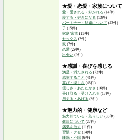
★愛・恋愛・家族について
愛・愛される・好かれる
(14件)
愛する・好きになる
(13件)
パートナー・結婚について
(43件)
子
(15件)
家庭/家族
(11件)
セックス
(7件)
親
(7件)
恋愛
(29件)
出会い
(5件)
★感謝・喜びを感じる
満足・満たされる
(72件)
感謝すること
(41件)
喜び・楽しさ
(48件)
優しさ・あたたかさ
(16件)
受け取る・受け入れる
(17件)
与える・あげる
(8件)
★魅力的・健康など
魅力的でいる・若々しい
(33件)
健康について
(27件)
病気を治す
(11件)
習慣・クセ
(14件)
睡眠・不眠
(6件)