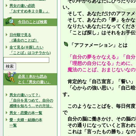
その中からあなたにぴったりの
男女の違い必読
い。
「おすすめ本２０冊」」
そして、あなただけのアファメ
そして、あなたの「夢」をかな
今日のことば検索
なりたいあなたになってくださ
「ことば探し」はそれをお手伝
日付順で見る
（過去のことば）
「アファメーション」とは
全て見る(※探したい
「ことば」はコチラから)
「自分の夢をかなえる」「自分
「理想の自分になる」ために、
魔法のことば、おまじないなの
必見！本から読み
肯定的な「自己宣言」「誓い」
とく「男女の違い」
「心からの強い思い」「自己暗
す。
男女の違いって？↓
「自分を見つめて、自分の
このようなことばを、毎日何度
感情を知ろう…その方法」
で
男女・恋愛の本一覧
自分の脳に働きかけ、その脳の
愛・夫婦・結婚の本
その通りになっていくと言われ
一覧
これは「言ったもの勝ち」なの