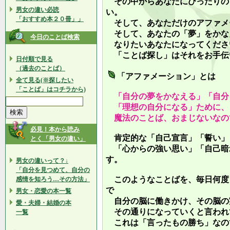
その中からあなたにぴったりの
男女の違い必読
い。
「おすすめ本２０冊」」
そして、あなただけのアファメ
そして、あなたの「夢」をかな
今日のことば検索
なりたいあなたになってくださ
「ことば探し」はそれをお手伝
日付順で見る
（過去のことば）
「アファメーション」とは
全て見る(※探したい
「ことば」はコチラから)
「自分の夢をかなえる」「自分
「理想の自分になる」ために、
魔法のことば、おまじないなの
必見！本から読み
肯定的な「自己宣言」「誓い」
とく「男女の違い」
「心からの強い思い」「自己暗
す。
男女の違いって？↓
「自分を見つめて、自分の
このようなことばを、毎日何度
感情を知ろう…その方法」
で
男女・恋愛の本一覧
自分の脳に働きかけ、その脳の
愛・夫婦・結婚の本
その通りになっていくと言われ
一覧
これは「言ったもの勝ち」なの