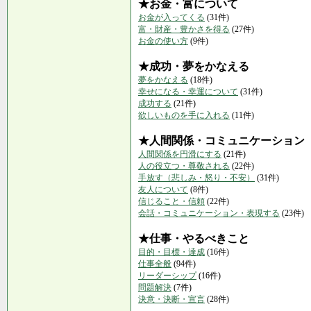
★お金・富について
お金が入ってくる
(31件)
富・財産・豊かさを得る
(27件)
お金の使い方
(9件)
★成功・夢をかなえる
夢をかなえる
(18件)
幸せになる・幸運について
(31件)
成功する
(21件)
欲しいものを手に入れる
(11件)
★人間関係・コミュニケーション
人間関係を円滑にする
(21件)
人の役立つ・尊敬される
(22件)
手放す（悲しみ・怒り・不安）
(31件)
友人について
(8件)
信じること・信頼
(22件)
会話・コミュニケーション・表現する
(23件)
★仕事・やるべきこと
目的・目標・達成
(16件)
仕事全般
(94件)
リーダーシップ
(16件)
問題解決
(7件)
決意・決断・宣言
(28件)