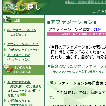
★私は、自分の素晴らしさを受け入れ
TOP
■アファメーション■
アファメーション登録数：
715
件
押してみて！ 今日の
★私は、自分の素晴らしさを受け
「ことば占い」
アファメーションとは？
（今日のアファメーションが気に
「無地のカード」ページ
口に出して言ってみてください
オラクルカードの
ただし、焦らず、急がず、自分
ページへようこそ
◆自分にぴったりのアファメーシ
本の読み方＆
◆アファメーションを文字で検索する：
おすすめの本
今日のおすすめ本↓
アファメーションを毎日言お
「失敗礼賛 不安と生きる
コミュニケーション術」小
「ことば探し」では、新鮮なア
島 慶子著
す。
夫婦関係を考える
「おすすめ本３３冊」