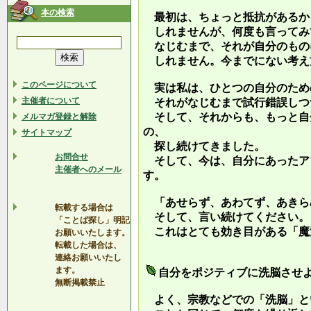
本の検索
最初は、ちょっと抵抗があるか
しれませんが、何度も言ってみ
なじむまで、それが自分のもの
しれません。今までにない考え
このページについて
実は私は、ひとつの自分のため
主催者について
それがなじむまで試行錯誤しつ
そして、それからも、もっと自
メルマガ登録と解除
の、
サイトマップ
探し続けてきました。
お問合せ
そして、今は、自分にあったア
主催者へのメール
す。
「あせらず、あわてず、あきら
転載する場合は
そして、言い続けてください。
「ことば探し」明記
これはとても効き目がある「魔
お願いいたします。
転載した場合は、
連絡お願いいたし
ます。
自分をポジティブに洗脳させ
無断掲載禁止
よく、宗教などでの「洗脳」と