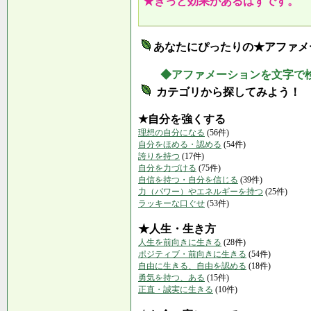
★きっと効果があるはずです。
あなたにぴったりの★アファメ
◆アファメーションを文字で
カテゴリから探してみよう！
★自分を強くする
理想の自分になる
(56件)
自分をほめる・認める
(54件)
誇りを持つ
(17件)
自分を力づける
(75件)
自信を持つ・自分を信じる
(39件)
力（パワー）やエネルギーを持つ
(25件)
ラッキーな口ぐせ
(53件)
★人生・生き方
人生を前向きに生きる
(28件)
ポジティブ・前向きに生きる
(54件)
自由に生きる、自由を認める
(18件)
勇気を持つ、ある
(15件)
正直・誠実に生きる
(10件)