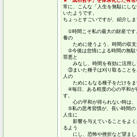
★「成功哲学」を体系化した有名
常に、こんな「人生を無駄にしな
いたようです。
ちょっとすごいですが、紹介しま
①時間こそ私の最大の財産です
養の
ために使うよう、時間の収支
②今後は怠情による時間の無駄
罪悪と
みなし、時間を有効に活用し
③まいた種子は刈り取ることを
人の
ためにもなる種子をだけをまい
④毎日、ある程度の心の平和が
す。
心の平和が得られない時は、ま
⑤私の思考習慣が、長い時間の
人生に
影響を与えていることをよくわ
るよう
にし、恐怖や挫折など望ましく