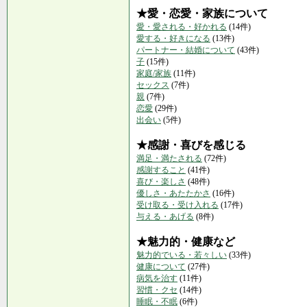
★愛・恋愛・家族について
愛・愛される・好かれる
(14件)
愛する・好きになる
(13件)
パートナー・結婚について
(43件)
子
(15件)
家庭/家族
(11件)
セックス
(7件)
親
(7件)
恋愛
(29件)
出会い
(5件)
★感謝・喜びを感じる
満足・満たされる
(72件)
感謝すること
(41件)
喜び・楽しさ
(48件)
優しさ・あたたかさ
(16件)
受け取る・受け入れる
(17件)
与える・あげる
(8件)
★魅力的・健康など
魅力的でいる・若々しい
(33件)
健康について
(27件)
病気を治す
(11件)
習慣・クセ
(14件)
睡眠・不眠
(6件)