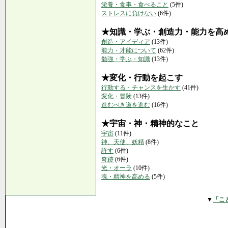
栄養・食事・食べること
(5件)
ストレスに負けない
(6件)
★知識・学ぶ・創造力・能力を高
創造・アイディア
(13件)
能力・才能について
(62件)
勉強・学ぶ・知識
(13件)
★変化・行動を起こす
行動する・チャンスを生かす
(41件)
変化・冒険
(13件)
進むべき道を進む
(16件)
★宇宙・神・精神的なこと
宇宙
(11件)
神、天使、妖精
(8件)
許す
(6件)
奇跡
(6件)
光・オーラ
(10件)
魂・精神を高める
(5件)
▼
「こ