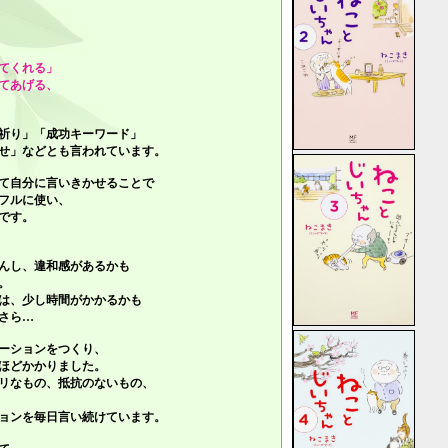
てくれる」
てあげる、
祈り」「成功キーワード」
せ」
などとも言われています。
て自分に言いきかせることで
フルに使い、
です。
んし、違和感があるかも
。
は、少し時間がかかるかも
さら…
ーションをつくり、
ほどかかりました。
リなもの、抵抗のないもの、
ョンを毎日言い続けています。