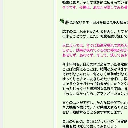
効果に驚き、そして世界的に広まっていま
そうです、今度は、あなたが試してみる番
夢はかないます！自分を信じて取り組み
試すのに、お金もかかりませんし、とても
出来ることです。ただ、何度も繰り返して
人によっては、すぐに効果が現れて来る人
しかし、効果が現れてくるのに時間がかか
あせらず、あわてず、そして、決してあき
何十年間も、自分の体に染みついた否定的
ことばに変えることは、時間がかかります
それがなじんだり、何となく違和感がなく
ゆっくりとすぐにあきらめたりせずに、取
１ヶ月や２ヶ月やって効果がないからとや
もっとじっくりと長期的な気持ちで続けま
（もし、なかったら、アファメーションが
言うのはただですし、そんなに手間でもか
その効果を信じて、ただ時間のあるときに
ぜひ、継続することをおすすめします。
自分のための、自分にぴったりの「肯定的
何度も繰り返して言ってみましょう