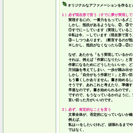
オリジナルなアファメーションを作ると
１）必ず現在形で言う（すでに夢が実現して
実現するにの、一番力をもっている〆こ
しかし、抵抗があるようなら、②、③で
①すでに～しています（実現しているこ
②私は今、～しています（現在形で言う
③～しつつあります。（断言するのが抵
※しかし、抵抗がなくなったら③→②に
なぜ、あたかも「もう実現しているかの
それは、例えば「作家になりたい」と言
作家になるためにどうしたらいいか、ど
方法論を考えてしまい、一歩が踏み出せ
しかし「自分がもう作家だ！」と言い切
もう書くしかありません。書き始めるし
そうです、あれこれと考えたり、準備す
早道なのです。書き始められるのです。
ですので、もうなっているかのように、
言い切った方がいいのです。
２）必ず、肯定的なことを言う
文章全体が、否定的になっていないか確
例えば、
私は○○をしたいけれど、頑張れるまでや
ではなく、