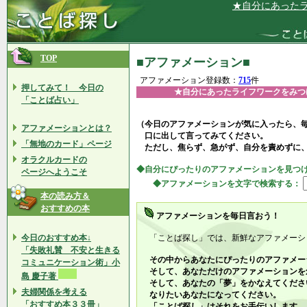
★自分にあったライフワー
TOP
■アファメーション■
アファメーション登録数：
715
件
押してみて！ 今日の
★自分にあったライフワークをみつ
「ことば占い」
（今日のアファメーションが気に入ったら、
アファメーションとは？
口に出して言ってみてください。
「無地のカード」ページ
ただし、焦らず、急がず、自分を責めずに
オラクルカードの
◆自分にぴったりのアファメーションを見つ
ページへようこそ
◆アファメーションを文字で検索する：
本の読み方＆
おすすめの本
アファメーションを毎日言おう！
今日のおすすめ本↓
「ことば探し」では、新鮮なアファメーシ
「失敗礼賛 不安と生きる
その中からあなたにぴったりのアファメー
コミュニケーション術」小
そして、あなただけのアファメーションを
島 慶子著
そして、あなたの「夢」をかなえてくださ
夫婦関係を考える
なりたいあなたになってください。
「おすすめ本３３冊」
「ことば探し」はそれをお手伝いします。