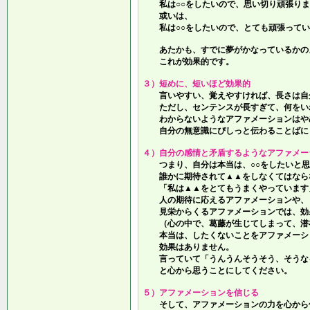
私は○○をしたいので、思い切り頑張りま
或いは、
私は○○をしたいので、とても頑張ってい
あたかも、すでに夢がかなっているかの
これが効果的です。
３）短めに、短いほど効果的
言いやすい、覚えやすければ、長さは自
ただし、センテンスが長すぎて、何をい
わからないようなアファメーションはや
自分の無意識にぴしっと伝わることばに
４）自分の感情と矛盾するようなアファメー
つまり、自分は本当は、○○をしたいと思
誰かに期待されて▲▲をしなくてはなら
「私は▲▲をとてもうまくやっています
人の期待に応えるアファメーションや、
見栄からくるアファメーションでは、効
（心の中で、葛藤が生じてしまって、潜
本当は、したくないことをアファメーシ
効果はありません。
言っていて
「うんうんそうそう、そうな
と心から思うことにしてください。
５）アファメーションを信じる
そして、アファメーションの力を心から