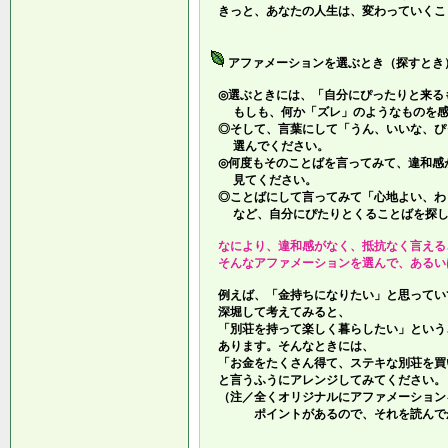
きっと、あなたの人生は、変わっていくこ
アファメーションを選ぶとき（探すとき
◎選ぶときには、「自分にぴったりと来る
もしも、何か「ズレ」のようなものを感
◎そして、言葉にして「うん、いいな、ぴ
選んでください。
◎何度もそのことばを言ってみて、違和感
見てください。
◎ことばにして言ってみて「心地よい、わ
など、自分にぴたりとくることばを探し
なにより、違和感がなく、抵抗なく言える
そんなアファメーションを選んで、あるい
例えば、「金持ちになりたい」と思ってい
深堀して考えてみると、
「別荘を持って楽しく暮らしたい」という
あります。そんなときには、
「お金をたくさん得て、ステキな別荘を買
と言うふうにアレンジしてみてください。
（注／全くオリジナルにアファメーション
ポイントがあるので、それを読んでか