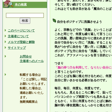
「あせらず、あわてず、あきらめず」探し
本の検索
そして、言い続けてください。
これはとても効き目がある「魔法のことば
自分をポジティブに洗脳させよう
よく、宗教などでの「洗脳」ということば
このページについて
これと同じで、何度も繰り返して言うこに
主催者について
この洗脳、悪い意味ばかりに使われますが
メルマガ登録と解除
自分で自分をいい方に「洗脳」することも
気がつかずに自分を「悪い方」に洗脳して
サイトマップ
ポジティブな方に自分を「洗脳」していく
これが、アファメーションを言う目的とい
お問合せ
主催者へのメール
つまり
「脳の持つ力を利用して、なりたい自分に
と言うことなのです。
転載する場合は
このことばを脳に植え付けるために、何度
「ことば探し」明記
自分に言いきかせる必要があるのです。
お願いいたします。
転載した場合は、
毎日、毎日、何度も、何度もです。
もちろん、見えるところに書いて、貼って
連絡お願いいたし
パソコンのトップ画面でいつも見れるよう
ます。
ともかく、１日に何度もそのことばに触れ
無断掲載禁止
脳や深い潜在意識にもしっかりと植え付け