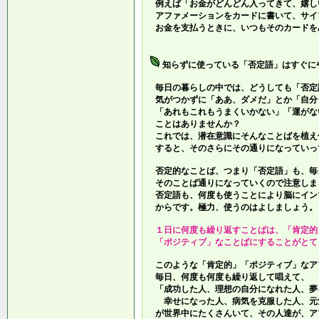
例えば「お金がどんどん入ってきて、嬉し
アファメーションをカードに書いて、サイ
お金を支払うときに、いつもそのカードを
知らずに使っている「否定語」はすぐに
毎日の暮らしの中では、どうしても「否定
気がつかずに「ああ、ダメだ」とか「自分
「あれもこれもうまくいかない」「運がな
ことはありませんか？
これでは、潜在意識にそんなことばを植え
すると、そのさらにその通りになっていっ
否定的なことば、つまり「否定語」も、毎
そのことば通りになっていくので注意しま
否定語も、何度も使うことにより脳にイン
からです。極力、使うのはよしましょう。
１日に何度も繰り返すことばは、「肯定的
「ポジティブ」なことばにすることがとて
このような「肯定的」「ポジティブ」なア
毎日、何度も何度も繰り返して唱えて、
「成功した人、理想の自分になれた人、夢
幸せになった人、病気を克服した人、元
が世界中にたくさんいて、その人達が、ア