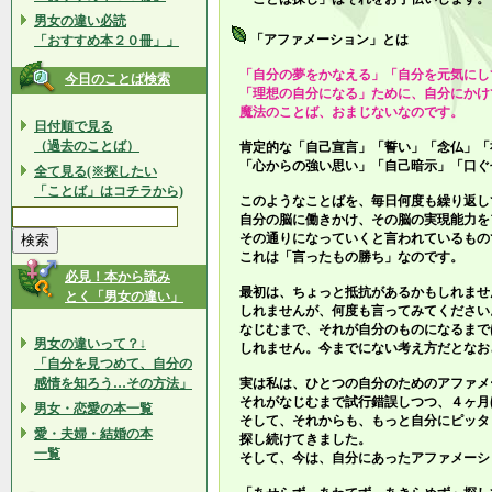
男女の違い必読
「アファメーション」とは
「おすすめ本２０冊」」
「自分の夢をかなえる」「自分を元気にし
今日のことば検索
「理想の自分になる」ために、自分にかけ
魔法のことば、おまじないなのです。
日付順で見る
（過去のことば）
肯定的な「自己宣言」「誓い」「念仏」「
「心からの強い思い」「自己暗示」「口ぐ
全て見る(※探したい
「ことば」はコチラから)
このようなことばを、毎日何度も繰り返し
自分の脳に働きかけ、その脳の実現能力を
その通りになっていくと言われているもの
これは「言ったもの勝ち」なのです。
必見！本から読み
最初は、ちょっと抵抗があるかもしれませ
とく「男女の違い」
しれませんが、何度も言ってみてください
なじむまで、それが自分のものになるまで
男女の違いって？↓
しれません。今までにない考え方だとなお
「自分を見つめて、自分の
感情を知ろう…その方法」
実は私は、ひとつの自分のためのアファメ
それがなじむまで試行錯誤しつつ、４ヶ月
男女・恋愛の本一覧
そして、それからも、もっと自分にピッタ
愛・夫婦・結婚の本
探し続けてきました。
一覧
そして、今は、自分にあったアファメーシ