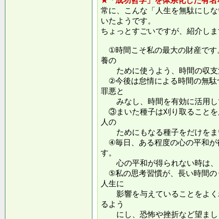
★「成功哲学」を体系化した有名
常に、こんな「人生を無駄にしな
いたようです。
ちょっとすごいですが、紹介しま
①時間こそ私の最大の財産です
養の
ために使うよう、時間の収支
②今後は怠情による時間の無駄
罪悪と
みなし、時間を有効に活用し
③まいた種子は刈り取ることを
人の
ためにもなる種子をだけをまい
④毎日、ある程度の心の平和が
す。
心の平和が得られない時は、ま
⑤私の思考習慣が、長い時間の
人生に
影響を与えていることをよくわ
るよう
にし、恐怖や挫折など望ましく