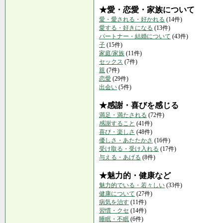
★愛・恋愛・家族について
愛・愛される・好かれる
(14件)
愛する・好きになる
(13件)
パートナー・結婚について
(43件)
子
(15件)
家庭/家族
(11件)
セックス
(7件)
親
(7件)
恋愛
(29件)
出会い
(5件)
★感謝・喜びを感じる
満足・満たされる
(72件)
感謝すること
(41件)
喜び・楽しさ
(48件)
優しさ・あたたかさ
(16件)
受け取る・受け入れる
(17件)
与える・あげる
(8件)
★魅力的・健康など
魅力的でいる・若々しい
(33件)
健康について
(27件)
病気を治す
(11件)
習慣・クセ
(14件)
睡眠・不眠
(6件)