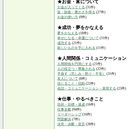
★お金・富について
お金が入ってくる
(31件)
富・財産・豊かさを得る
(27件)
お金の使い方
(9件)
★成功・夢をかなえる
夢をかなえる
(18件)
幸せになる・幸運について
(31件)
成功する
(21件)
欲しいものを手に入れる
(11件)
★人間関係・コミュニケーション
人間関係を円滑にする
(21件)
人の役立つ・尊敬される
(22件)
手放す（悲しみ・怒り・不安）
(31件)
友人について
(8件)
信じること・信頼
(22件)
会話・コミュニケーション・表現する
(23件)
★仕事・やるべきこと
目的・目標・達成
(16件)
仕事全般
(94件)
リーダーシップ
(16件)
問題解決
(7件)
決意・決断・宣言
(28件)