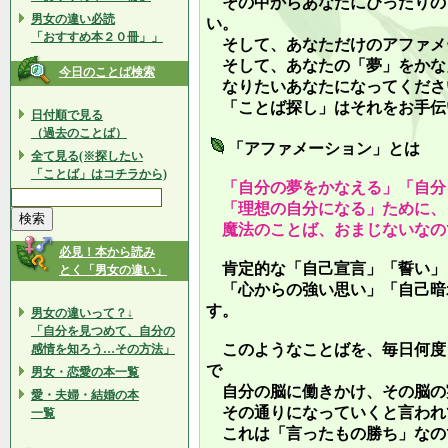
その中からあなたにぴったりの
男女の違い必読
い。
「おすすめ本２０冊」」
そして、あなただけのアファメ
そして、あなたの「夢」をかな
今日のことば検索
なりたいあなたになってくださ
「ことば探し」はそれをお手伝
日付順で見る
（過去のことば）
「アファメーション」とは
全て見る(※探したい
「ことば」はコチラから)
「自分の夢をかなえる」「自分
「理想の自分になる」ために、
魔法のことば、おまじないなの
必見！本から読み
肯定的な「自己宣言」「誓い」
とく「男女の違い」
「心からの強い思い」「自己暗
す。
男女の違いって？↓
「自分を見つめて、自分の
このようなことばを、毎日何度
感情を知ろう…その方法」
で
男女・恋愛の本一覧
自分の脳に働きかけ、その脳の
愛・夫婦・結婚の本
その通りになっていくと言われ
一覧
これは「言ったもの勝ち」なの