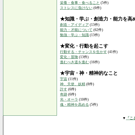
栄養・食事・食べること
(5件)
ストレスに負けない
(6件)
★知識・学ぶ・創造力・能力を高
創造・アイディア
(13件)
能力・才能について
(62件)
勉強・学ぶ・知識
(13件)
★変化・行動を起こす
行動する・チャンスを生かす
(41件)
変化・冒険
(13件)
進むべき道を進む
(16件)
★宇宙・神・精神的なこと
宇宙
(11件)
神、天使、妖精
(8件)
許す
(6件)
奇跡
(6件)
光・オーラ
(10件)
魂・精神を高める
(5件)
▼
「こ