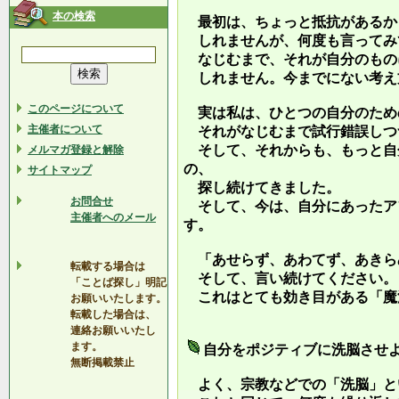
本の検索
最初は、ちょっと抵抗があるか
しれませんが、何度も言ってみ
なじむまで、それが自分のもの
しれません。今までにない考え
このページについて
実は私は、ひとつの自分のため
主催者について
それがなじむまで試行錯誤しつ
そして、それからも、もっと自
メルマガ登録と解除
の、
サイトマップ
探し続けてきました。
お問合せ
そして、今は、自分にあったア
主催者へのメール
す。
「あせらず、あわてず、あきら
転載する場合は
そして、言い続けてください。
「ことば探し」明記
これはとても効き目がある「魔
お願いいたします。
転載した場合は、
連絡お願いいたし
ます。
自分をポジティブに洗脳させ
無断掲載禁止
よく、宗教などでの「洗脳」と