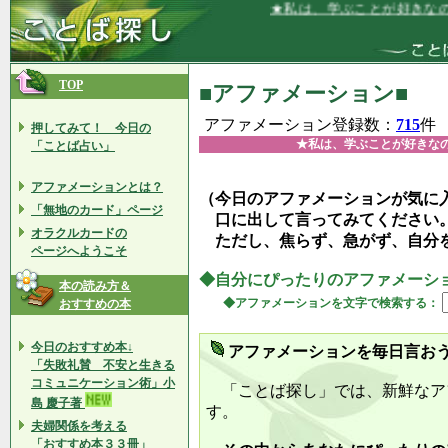
★私は、学ぶことが好きなので、これ
TOP
■アファメーション■
アファメーション登録数：
715
件
押してみて！ 今日の
★私は、学ぶことが好きな
「ことば占い」
アファメーションとは？
（今日のアファメーションが気に
「無地のカード」ページ
口に出して言ってみてください
オラクルカードの
ただし、焦らず、急がず、自分
ページへようこそ
◆自分にぴったりのアファメーシ
本の読み方＆
◆アファメーションを文字で検索する：
おすすめの本
今日のおすすめ本↓
アファメーションを毎日言お
「失敗礼賛 不安と生きる
コミュニケーション術」小
「ことば探し」では、新鮮なア
島 慶子著
す。
夫婦関係を考える
「おすすめ本３３冊」