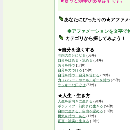
★きっと効果があるはずです。
あなたにぴったりの★アファメ
◆アファメーションを文字で
カテゴリから探してみよう！
★自分を強くする
理想の自分になる
(56件)
自分をほめる・認める
(54件)
誇りを持つ
(17件)
自分を力づける
(75件)
自信を持つ・自分を信じる
(39件)
力（パワー）やエネルギーを持つ
(25件)
ラッキーな口ぐせ
(53件)
★人生・生き方
人生を前向きに生きる
(28件)
ポジティブ・前向きに生きる
(54件)
自由に生きる、自由を認める
(18件)
勇気を持つ、ある
(15件)
正直・誠実に生きる
(10件)