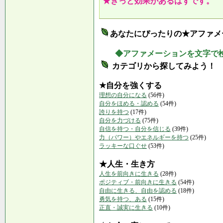
★きっと効果があるはずです。
あなたにぴったりの★アファメ
◆アファメーションを文字で
カテゴリから探してみよう！
★自分を強くする
理想の自分になる
(56件)
自分をほめる・認める
(54件)
誇りを持つ
(17件)
自分を力づける
(75件)
自信を持つ・自分を信じる
(39件)
力（パワー）やエネルギーを持つ
(25件)
ラッキーな口ぐせ
(53件)
★人生・生き方
人生を前向きに生きる
(28件)
ポジティブ・前向きに生きる
(54件)
自由に生きる、自由を認める
(18件)
勇気を持つ、ある
(15件)
正直・誠実に生きる
(10件)