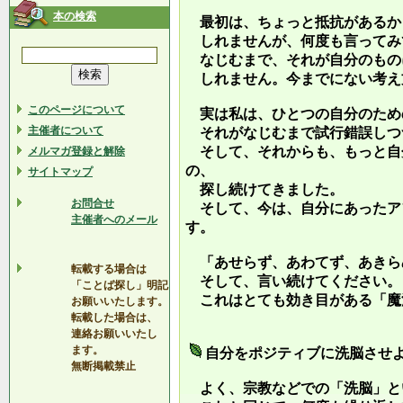
本の検索
最初は、ちょっと抵抗があるか
しれませんが、何度も言ってみ
なじむまで、それが自分のもの
しれません。今までにない考え
このページについて
実は私は、ひとつの自分のため
主催者について
それがなじむまで試行錯誤しつ
そして、それからも、もっと自
メルマガ登録と解除
の、
サイトマップ
探し続けてきました。
お問合せ
そして、今は、自分にあったア
主催者へのメール
す。
「あせらず、あわてず、あきら
転載する場合は
そして、言い続けてください。
「ことば探し」明記
これはとても効き目がある「魔
お願いいたします。
転載した場合は、
連絡お願いいたし
ます。
自分をポジティブに洗脳させ
無断掲載禁止
よく、宗教などでの「洗脳」と