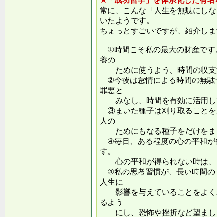
★「成功哲学」を体系化した有名
常に、こんな「人生を無駄にしな
いたようです。
ちょっとすごいですが、紹介しま
①時間こそ私の最大の財産です
養の
ために使うよう、時間の収支
②今後は怠情による時間の無駄
罪悪と
みなし、時間を有効に活用し
③まいた種子は刈り取ることを
人の
ためにもなる種子をだけをまい
④毎日、ある程度の心の平和が
す。
心の平和が得られない時は、ま
⑤私の思考習慣が、長い時間の
人生に
影響を与えていることをよくわ
るよう
にし、恐怖や挫折など望ましく