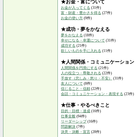
★お金・富について
お金が入ってくる
(31件)
富・財産・豊かさを得る
(27件)
お金の使い方
(9件)
★成功・夢をかなえる
夢をかなえる
(18件)
幸せになる・幸運について
(31件)
成功する
(21件)
欲しいものを手に入れる
(11件)
★人間関係・コミュニケーション
人間関係を円滑にする
(21件)
人の役立つ・尊敬される
(22件)
手放す（悲しみ・怒り・不安）
(31件)
友人について
(8件)
信じること・信頼
(22件)
会話・コミュニケーション・表現する
(23件)
★仕事・やるべきこと
目的・目標・達成
(16件)
仕事全般
(94件)
リーダーシップ
(16件)
問題解決
(7件)
決意・決断・宣言
(28件)