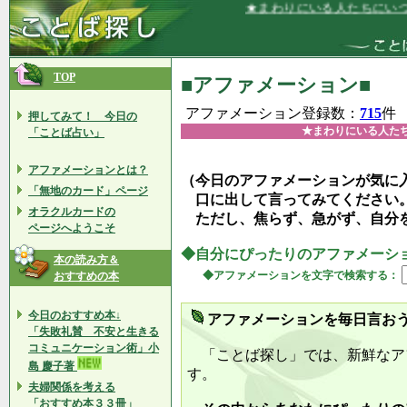
★まわりにいる人たちにいつも感謝し
TOP
■アファメーション■
アファメーション登録数：
715
件
押してみて！ 今日の
★まわりにいる人た
「ことば占い」
アファメーションとは？
（今日のアファメーションが気に
「無地のカード」ページ
口に出して言ってみてください
オラクルカードの
ただし、焦らず、急がず、自分
ページへようこそ
◆自分にぴったりのアファメーシ
本の読み方＆
◆アファメーションを文字で検索する：
おすすめの本
今日のおすすめ本↓
アファメーションを毎日言お
「失敗礼賛 不安と生きる
コミュニケーション術」小
「ことば探し」では、新鮮なア
島 慶子著
す。
夫婦関係を考える
「おすすめ本３３冊」