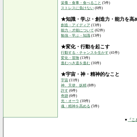
栄養・食事・食べること
(5件)
ストレスに負けない
(6件)
★知識・学ぶ・創造力・能力を高
創造・アイディア
(13件)
能力・才能について
(62件)
勉強・学ぶ・知識
(13件)
★変化・行動を起こす
行動する・チャンスを生かす
(41件)
変化・冒険
(13件)
進むべき道を進む
(16件)
★宇宙・神・精神的なこと
宇宙
(11件)
神、天使、妖精
(8件)
許す
(6件)
奇跡
(6件)
光・オーラ
(10件)
魂・精神を高める
(5件)
▼
「こ