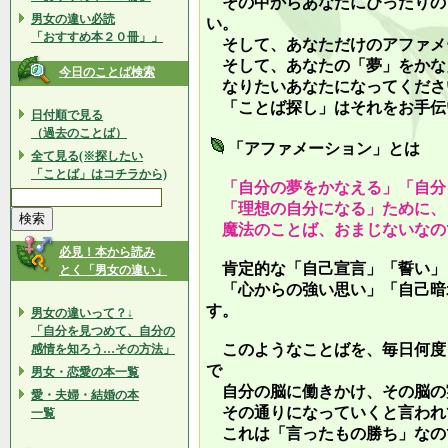
その中からあなたにぴったりの
男女の違い必読
い。
「おすすめ本２０冊」」
そして、あなただけのアファメ
そして、あなたの「夢」をかな
今日のことば検索
なりたいあなたになってくださ
「ことば探し」はそれをお手伝
日付順で見る
（過去のことば）
「アファメーション」とは
全て見る(※探したい
「ことば」はコチラから)
「自分の夢をかなえる」「自分
「理想の自分になる」ために、
魔法のことば、おまじないなの
必見！本から読み
肯定的な「自己宣言」「誓い」
とく「男女の違い」
「心からの強い思い」「自己暗
す。
男女の違いって？↓
「自分を見つめて、自分の
このようなことばを、毎日何度
感情を知ろう…その方法」
で
男女・恋愛の本一覧
自分の脳に働きかけ、その脳の
愛・夫婦・結婚の本
その通りになっていくと言われ
一覧
これは「言ったもの勝ち」なの