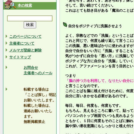
「あせらず、あわてず、あきらめず」探し
本の検索
そして、言い続けてください。
これはとても効き目がある「魔法のことば
自分をポジティブに洗脳させよう
よく、宗教などでの「洗脳」ということば
このページについて
これと同じで、何度も繰り返して言うこに
主催者について
この洗脳、悪い意味ばかりに使われますが
メルマガ登録と解除
自分で自分をいい方に「洗脳」することも
気がつかずに自分を「悪い方」に洗脳して
サイトマップ
ポジティブな方に自分を「洗脳」していく
これが、アファメーションを言う目的とい
お問合せ
主催者へのメール
つまり
「脳の持つ力を利用して、なりたい自分に
と言うことなのです。
転載する場合は
このことばを脳に植え付けるために、何度
「ことば探し」明記
自分に言いきかせる必要があるのです。
お願いいたします。
転載した場合は、
毎日、毎日、何度も、何度もです。
もちろん、見えるところに書いて、貼って
連絡お願いいたし
パソコンのトップ画面でいつも見れるよう
ます。
ともかく、１日に何度もそのことばに触れ
無断掲載禁止
脳や深い潜在意識にもしっかりと植え付け