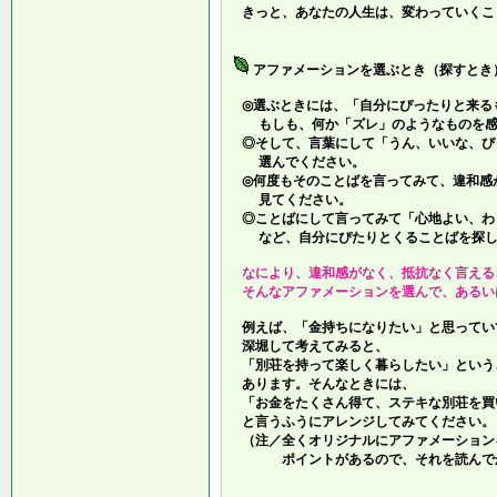
きっと、あなたの人生は、変わっていくこ
アファメーションを選ぶとき（探すとき
◎選ぶときには、「自分にぴったりと来る
もしも、何か「ズレ」のようなものを感
◎そして、言葉にして「うん、いいな、ぴ
選んでください。
◎何度もそのことばを言ってみて、違和感
見てください。
◎ことばにして言ってみて「心地よい、わ
など、自分にぴたりとくることばを探し
なにより、違和感がなく、抵抗なく言える
そんなアファメーションを選んで、あるい
例えば、「金持ちになりたい」と思ってい
深堀して考えてみると、
「別荘を持って楽しく暮らしたい」という
あります。そんなときには、
「お金をたくさん得て、ステキな別荘を買
と言うふうにアレンジしてみてください。
（注／全くオリジナルにアファメーション
ポイントがあるので、それを読んでか