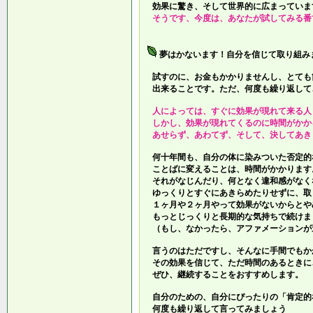
効果に驚き、そして世界的に広まっていま
そうです、今度は、あなたが試してみる番
夢はかないます！自分を信じて取り組み
試すのに、お金もかかりませんし、とても
出来ることです。ただ、何度も繰り返して
人によっては、すぐに効果が現れて来る人
しかし、効果が現れてくるのに時間がかか
あせらず、あわてず、そして、決してあき
何十年間も、自分の体に染みついた否定的
ことばに変えることは、時間がかかります
それがなじんだり、何となく違和感がなく
ゆっくりとすぐにあきらめたりせずに、取
１ヶ月や２ヶ月やって効果がないからとや
もっとじっくりと長期的な気持ちで続けま
（もし、なかったら、アファメーションが
言うのはただですし、そんなに手間でもか
その効果を信じて、ただ時間のあるときに
ぜひ、継続することをおすすめします。
自分のための、自分にぴったりの「肯定的
何度も繰り返して言ってみましょう