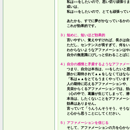
私は○○をしたいので、思い切り頑張りま
或いは、
私は○○をしたいので、とても頑張ってい
あたかも、すでに夢がかなっているかの
これが効果的です。
３）短めに、短いほど効果的
言いやすい、覚えやすければ、長さは自
ただし、センテンスが長すぎて、何をい
わからないようなアファメーションはや
自分の無意識にぴしっと伝わることばに
４）自分の感情と矛盾するようなアファメー
つまり、自分は本当は、○○をしたいと思
誰かに期待されて▲▲をしなくてはなら
「私は▲▲をとてもうまくやっています
人の期待に応えるアファメーションや、
見栄からくるアファメーションでは、効
（心の中で、葛藤が生じてしまって、潜
本当は、したくないことをアファメーシ
効果はありません。
言っていて
「うんうんそうそう、そうな
と心から思うことにしてください。
５）アファメーションを信じる
そして、アファメーションの力を心から