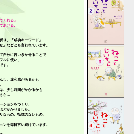
てくれる」
てあげる、
祈り」「成功キーワード」
せ」
などとも言われています。
て自分に言いきかせることで
フルに使い、
です。
んし、違和感があるかも
。
は、少し時間がかかるかも
さら…
ーションをつくり、
ほどかかりました。
リなもの、抵抗のないもの、
ョンを毎日言い続けています。