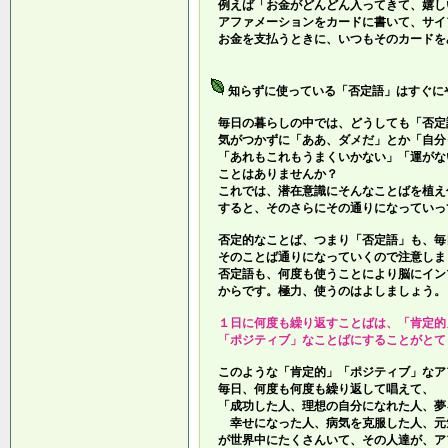
例えば「お金がどんどん入ってきて、嬉し
アファメーションをカードに書いて、サイ
お金を支払うときに、いつもそのカードを
知らずに使っている「否定語」はすぐに
毎日の暮らしの中では、どうしても「否定
気がつかずに「ああ、ダメだ」とか「自分
「あれもこれもうまくいかない」「運がな
ことはありませんか？
これでは、潜在意識にそんなことばを植え
すると、そのさらにその通りになっていっ
否定的なことば、つまり「否定語」も、毎
そのことば通りになっていくので注意しま
否定語も、何度も使うことにより脳にイン
からです。極力、使うのはよしましょう。
１日に何度も繰り返すことばは、「肯定的
「ポジティブ」なことばにすることがとて
このような「肯定的」「ポジティブ」なア
毎日、何度も何度も繰り返して唱えて、
「成功した人、理想の自分になれた人、夢
幸せになった人、病気を克服した人、元
が世界中にたくさんいて、その人達が、ア