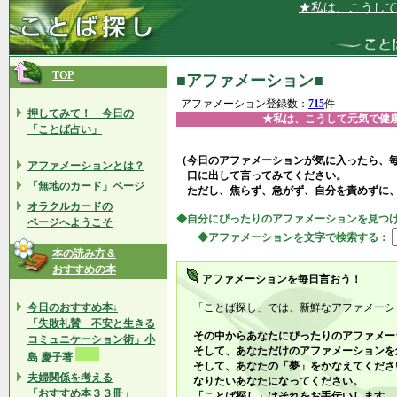
★私は、こうして元気で健
TOP
■アファメーション■
アファメーション登録数：
715
件
押してみて！ 今日の
★私は、こうして元気で健
「ことば占い」
（今日のアファメーションが気に入ったら、
アファメーションとは？
口に出して言ってみてください。
「無地のカード」ページ
ただし、焦らず、急がず、自分を責めずに
オラクルカードの
◆自分にぴったりのアファメーションを見つ
ページへようこそ
◆アファメーションを文字で検索する：
本の読み方＆
おすすめの本
アファメーションを毎日言おう！
今日のおすすめ本↓
「ことば探し」では、新鮮なアファメーシ
「失敗礼賛 不安と生きる
その中からあなたにぴったりのアファメー
コミュニケーション術」小
そして、あなただけのアファメーションを
島 慶子著
そして、あなたの「夢」をかなえてくださ
夫婦関係を考える
なりたいあなたになってください。
「おすすめ本３３冊」
「ことば探し」はそれをお手伝いします。