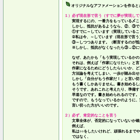
オリジナルなアファメーションを作ると
１）必ず現在形で言う（すでに夢が実現して
実現するにの、一番力をもっている〆こ
しかし、抵抗があるようなら、②、③で
①すでに～しています（実現しているこ
②私は今、～しています（現在形で言う
③～しつつあります。（断言するのが抵
※しかし、抵抗がなくなったら③→②に
なぜ、あたかも「もう実現しているかの
それは、例えば「作家になりたい」と言
作家になるためにどうしたらいいか、ど
方法論を考えてしまい、一歩が踏み出せ
しかし「自分がもう作家だ！」と言い切
もう書くしかありません。書き始めるし
そうです、あれこれと考えたり、準備す
早道なのです。書き始められるのです。
ですので、もうなっているかのように、
言い切った方がいいのです。
２）必ず、肯定的なことを言う
文章全体が、否定的になっていないか確
例えば、
私は○○をしたいけれど、頑張れるまでや
ではなく、