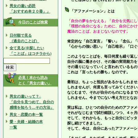
男女の違い必読
「アファメーション」とは
「おすすめ本２０冊」」
「自分の夢をかなえる」「自分を元気にし
今日のことば検索
「理想の自分になる」ために、自分にかけ
魔法のことば、おまじないなのです。
日付順で見る
（過去のことば）
肯定的な「自己宣言」「誓い」「念仏」「
「心からの強い思い」「自己暗示」「口ぐ
全て見る(※探したい
「ことば」はコチラから)
このようなことばを、毎日何度も繰り返し
自分の脳に働きかけ、その脳の実現能力を
その通りになっていくと言われているもの
これは「言ったもの勝ち」なのです。
必見！本から読み
最初は、ちょっと抵抗があるかもしれませ
とく「男女の違い」
しれませんが、何度も言ってみてください
なじむまで、それが自分のものになるまで
男女の違いって？↓
しれません。今までにない考え方だとなお
「自分を見つめて、自分の
感情を知ろう…その方法」
実は私は、ひとつの自分のためのアファメ
それがなじむまで試行錯誤しつつ、４ヶ月
男女・恋愛の本一覧
そして、それからも、もっと自分にピッタ
愛・夫婦・結婚の本
探し続けてきました。
一覧
そして、今は、自分にあったアファメーシ