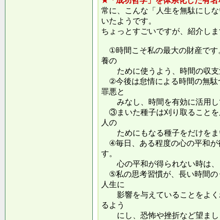
★「成功哲学」を体系化した有名
常に、こんな「人生を無駄にしな
いたようです。
ちょっとすごいですが、紹介しま
①時間こそ私の最大の財産です
養の
ために使うよう、時間の収支
②今後は怠情による時間の無駄
罪悪と
みなし、時間を有効に活用し
③まいた種子は刈り取ることを
人の
ためにもなる種子をだけをまい
④毎日、ある程度の心の平和が
す。
心の平和が得られない時は、ま
⑤私の思考習慣が、長い時間の
人生に
影響を与えていることをよくわ
るよう
にし、恐怖や挫折など望ましく