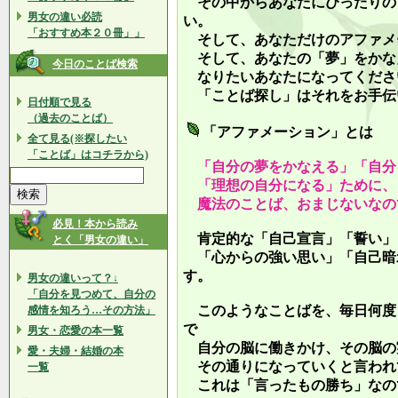
その中からあなたにぴったりの
男女の違い必読
い。
「おすすめ本２０冊」」
そして、あなただけのアファメ
そして、あなたの「夢」をかな
今日のことば検索
なりたいあなたになってくださ
「ことば探し」はそれをお手伝
日付順で見る
（過去のことば）
「アファメーション」とは
全て見る(※探したい
「ことば」はコチラから)
「自分の夢をかなえる」「自分
「理想の自分になる」ために、
魔法のことば、おまじないなの
必見！本から読み
肯定的な「自己宣言」「誓い」
とく「男女の違い」
「心からの強い思い」「自己暗
す。
男女の違いって？↓
「自分を見つめて、自分の
このようなことばを、毎日何度
感情を知ろう…その方法」
で
男女・恋愛の本一覧
自分の脳に働きかけ、その脳の
愛・夫婦・結婚の本
その通りになっていくと言われ
一覧
これは「言ったもの勝ち」なの