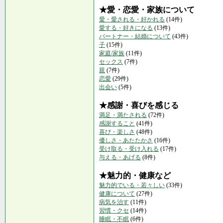
★愛・恋愛・家族について
愛・愛される・好かれる
(14件)
愛する・好きになる
(13件)
パートナー・結婚について
(43件)
子
(15件)
家庭/家族
(11件)
セックス
(7件)
親
(7件)
恋愛
(29件)
出会い
(5件)
★感謝・喜びを感じる
満足・満たされる
(72件)
感謝すること
(41件)
喜び・楽しさ
(48件)
優しさ・あたたかさ
(16件)
受け取る・受け入れる
(17件)
与える・あげる
(8件)
★魅力的・健康など
魅力的でいる・若々しい
(33件)
健康について
(27件)
病気を治す
(11件)
習慣・クセ
(14件)
睡眠・不眠
(6件)