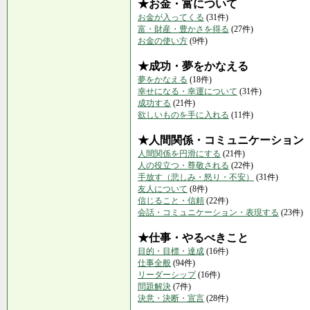
★お金・富について
お金が入ってくる
(31件)
富・財産・豊かさを得る
(27件)
お金の使い方
(9件)
★成功・夢をかなえる
夢をかなえる
(18件)
幸せになる・幸運について
(31件)
成功する
(21件)
欲しいものを手に入れる
(11件)
★人間関係・コミュニケーション
人間関係を円滑にする
(21件)
人の役立つ・尊敬される
(22件)
手放す（悲しみ・怒り・不安）
(31件)
友人について
(8件)
信じること・信頼
(22件)
会話・コミュニケーション・表現する
(23件)
★仕事・やるべきこと
目的・目標・達成
(16件)
仕事全般
(94件)
リーダーシップ
(16件)
問題解決
(7件)
決意・決断・宣言
(28件)