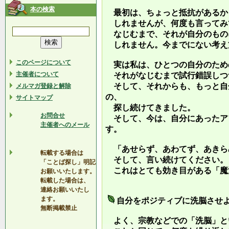
本の検索
最初は、ちょっと抵抗があるか
しれませんが、何度も言ってみ
なじむまで、それが自分のもの
しれません。今までにない考え
このページについて
実は私は、ひとつの自分のため
主催者について
それがなじむまで試行錯誤しつ
そして、それからも、もっと自
メルマガ登録と解除
の、
サイトマップ
探し続けてきました。
お問合せ
そして、今は、自分にあったア
主催者へのメール
す。
「あせらず、あわてず、あきら
転載する場合は
そして、言い続けてください。
「ことば探し」明記
これはとても効き目がある「魔
お願いいたします。
転載した場合は、
連絡お願いいたし
ます。
自分をポジティブに洗脳させ
無断掲載禁止
よく、宗教などでの「洗脳」と