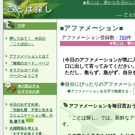
★私には、豊かな生活がふさわしい★
TOP
■アファメーション■
アファメーション登録数：
715
件
押してみて！ 今日の
★私には、豊か
「ことば占い」
アファメーションとは？
（今日のアファメーションが気に
「無地のカード」ページ
口に出して言ってみてください
オラクルカードの
ただし、焦らず、急がず、自分
ページへようこそ
◆自分にぴったりのアファメーシ
本の読み方＆
◆アファメーションを文字で検索する：
おすすめの本
今日のおすすめ本↓
アファメーションを毎日言お
「失敗礼賛 不安と生きる
コミュニケーション術」小
「ことば探し」では、新鮮なア
島 慶子著
す。
夫婦関係を考える
「おすすめ本３３冊」