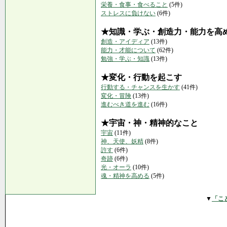
栄養・食事・食べること
(5件)
ストレスに負けない
(6件)
★知識・学ぶ・創造力・能力を高
創造・アイディア
(13件)
能力・才能について
(62件)
勉強・学ぶ・知識
(13件)
★変化・行動を起こす
行動する・チャンスを生かす
(41件)
変化・冒険
(13件)
進むべき道を進む
(16件)
★宇宙・神・精神的なこと
宇宙
(11件)
神、天使、妖精
(8件)
許す
(6件)
奇跡
(6件)
光・オーラ
(10件)
魂・精神を高める
(5件)
▼
「こ