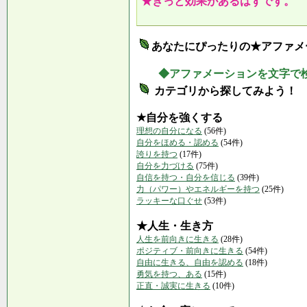
★きっと効果があるはずです。
あなたにぴったりの★アファメ
◆アファメーションを文字で
カテゴリから探してみよう！
★自分を強くする
理想の自分になる
(56件)
自分をほめる・認める
(54件)
誇りを持つ
(17件)
自分を力づける
(75件)
自信を持つ・自分を信じる
(39件)
力（パワー）やエネルギーを持つ
(25件)
ラッキーな口ぐせ
(53件)
★人生・生き方
人生を前向きに生きる
(28件)
ポジティブ・前向きに生きる
(54件)
自由に生きる、自由を認める
(18件)
勇気を持つ、ある
(15件)
正直・誠実に生きる
(10件)