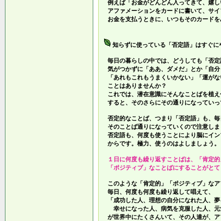
例えば「お金がどんどん入ってきて、嬉し
アファメーションをカードに書いて、サイ
お金を支払うときに、いつもそのカードを
知らずに使っている「否定語」はすぐに
毎日の暮らしの中では、どうしても「否定
気がつかずに「ああ、ダメだ」とか「自分
「あれもこれもうまくいかない」「運がな
ことはありませんか？
これでは、潜在意識にそんなことばを植え
すると、そのさらにその通りになっていっ
否定的なことば、つまり「否定語」も、毎
そのことば通りになっていくので注意しま
否定語も、何度も使うことにより脳にイン
からです。極力、使うのはよしましょう。
１日に何度も繰り返すことばは、「肯定的
「ポジティブ」なことばにすることがとて
このような「肯定的」「ポジティブ」なア
毎日、何度も何度も繰り返して唱えて、
「成功した人、理想の自分になれた人、夢
幸せになった人、病気を克服した人、元
が世界中にたくさんいて、その人達が、ア