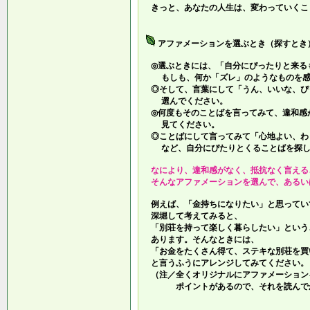
きっと、あなたの人生は、変わっていくこ
アファメーションを選ぶとき（探すとき
◎選ぶときには、「自分にぴったりと来る
もしも、何か「ズレ」のようなものを感
◎そして、言葉にして「うん、いいな、ぴ
選んでください。
◎何度もそのことばを言ってみて、違和感
見てください。
◎ことばにして言ってみて「心地よい、わ
など、自分にぴたりとくることばを探し
なにより、違和感がなく、抵抗なく言える
そんなアファメーションを選んで、あるい
例えば、「金持ちになりたい」と思ってい
深堀して考えてみると、
「別荘を持って楽しく暮らしたい」という
あります。そんなときには、
「お金をたくさん得て、ステキな別荘を買
と言うふうにアレンジしてみてください。
（注／全くオリジナルにアファメーション
ポイントがあるので、それを読んでか