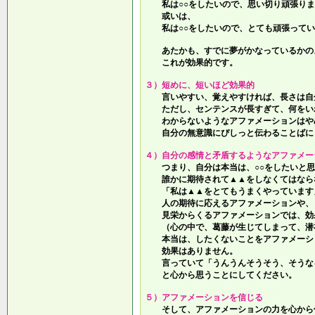
私は○○をしたいので、思い切り頑張りま
或いは、
私は○○をしたいので、とても頑張ってい
あたかも、すでに夢がかなっているかの
これが効果的です。
３）短めに、短いほど効果的
言いやすい、覚えやすければ、長さは自
ただし、センテンスが長すぎて、何をい
わからないようなアファメーションはや
自分の無意識にぴしっと伝わることばに
４）自分の感情と矛盾するようなアファメー
つまり、自分は本当は、○○をしたいと思
誰かに期待されて▲▲をしなくてはなら
「私は▲▲をとてもうまくやっています
人の期待に応えるアファメーションや、
見栄からくるアファメーションでは、効
（心の中で、葛藤が生じてしまって、潜
本当は、したくないことをアファメーシ
効果はありません。
言っていて
「うんうんそうそう、そうな
と心から思うことにしてください。
５）アファメーションを信じる
そして、アファメーションの力を心から