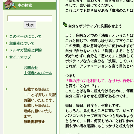
「あせらず、あわてず、あきらめず」探し
本の検索
そして、言い続けてください。
これはとても効き目がある「魔法のことば
自分をポジティブに洗脳させよう
よく、宗教などでの「洗脳」ということば
このページについて
これと同じで、何度も繰り返して言うこに
主催者について
この洗脳、悪い意味ばかりに使われますが
メルマガ登録と解除
自分で自分をいい方に「洗脳」することも
気がつかずに自分を「悪い方」に洗脳して
サイトマップ
ポジティブな方に自分を「洗脳」していく
これが、アファメーションを言う目的とい
お問合せ
主催者へのメール
つまり
「脳の持つ力を利用して、なりたい自分に
と言うことなのです。
転載する場合は
このことばを脳に植え付けるために、何度
「ことば探し」明記
自分に言いきかせる必要があるのです。
お願いいたします。
転載した場合は、
毎日、毎日、何度も、何度もです。
もちろん、見えるところに書いて、貼って
連絡お願いいたし
パソコンのトップ画面でいつも見れるよう
ます。
ともかく、１日に何度もそのことばに触れ
無断掲載禁止
脳や深い潜在意識にもしっかりと植え付け