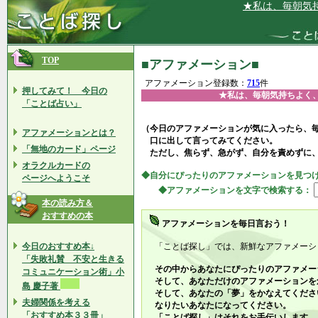
★私は、毎朝気持ちよく
TOP
■アファメーション■
アファメーション登録数：
715
件
押してみて！ 今日の
★私は、毎朝気持ちよく
「ことば占い」
（今日のアファメーションが気に入ったら、
アファメーションとは？
口に出して言ってみてください。
「無地のカード」ページ
ただし、焦らず、急がず、自分を責めずに
オラクルカードの
◆自分にぴったりのアファメーションを見つ
ページへようこそ
◆アファメーションを文字で検索する：
本の読み方＆
おすすめの本
アファメーションを毎日言おう！
今日のおすすめ本↓
「ことば探し」では、新鮮なアファメーシ
「失敗礼賛 不安と生きる
その中からあなたにぴったりのアファメー
コミュニケーション術」小
そして、あなただけのアファメーションを
島 慶子著
そして、あなたの「夢」をかなえてくださ
夫婦関係を考える
なりたいあなたになってください。
「おすすめ本３３冊」
「ことば探し」はそれをお手伝いします。