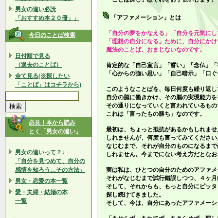
男女の違い必読
「アファメーション」とは
「おすすめ本２０冊」」
「自分の夢をかなえる」「自分を元気にし
今日のことば検索
「理想の自分になる」ために、自分にかけ
魔法のことば、おまじないなのです。
日付順で見る
（過去のことば）
肯定的な「自己宣言」「誓い」「念仏」「
「心からの強い思い」「自己暗示」「口ぐ
全て見る(※探したい
「ことば」はコチラから)
このようなことばを、毎日何度も繰り返し
自分の脳に働きかけ、その脳の実現能力を
その通りになっていくと言われているもの
これは「言ったもの勝ち」なのです。
必見！本から読み
最初は、ちょっと抵抗があるかもしれませ
とく「男女の違い」
しれませんが、何度も言ってみてください
なじむまで、それが自分のものになるまで
男女の違いって？↓
しれません。今までにない考え方だとなお
「自分を見つめて、自分の
感情を知ろう…その方法」
実は私は、ひとつの自分のためのアファメ
それがなじむまで試行錯誤しつつ、４ヶ月
男女・恋愛の本一覧
そして、それからも、もっと自分にピッタ
愛・夫婦・結婚の本
探し続けてきました。
一覧
そして、今は、自分にあったアファメーシ