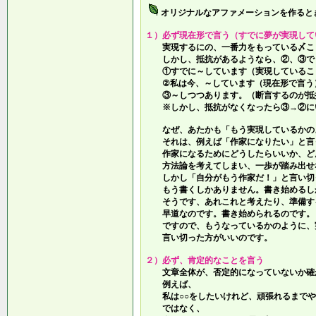
オリジナルなアファメーションを作ると
１）必ず現在形で言う（すでに夢が実現して
実現するにの、一番力をもっている〆こ
しかし、抵抗があるようなら、②、③で
①すでに～しています（実現しているこ
②私は今、～しています（現在形で言う
③～しつつあります。（断言するのが抵
※しかし、抵抗がなくなったら③→②に
なぜ、あたかも「もう実現しているかの
それは、例えば「作家になりたい」と言
作家になるためにどうしたらいいか、ど
方法論を考えてしまい、一歩が踏み出せ
しかし「自分がもう作家だ！」と言い切
もう書くしかありません。書き始めるし
そうです、あれこれと考えたり、準備す
早道なのです。書き始められるのです。
ですので、もうなっているかのように、
言い切った方がいいのです。
２）必ず、肯定的なことを言う
文章全体が、否定的になっていないか確
例えば、
私は○○をしたいけれど、頑張れるまでや
ではなく、