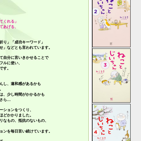
てくれる」
てあげる、
祈り」「成功キーワード」
せ」
などとも言われています。
て自分に言いきかせることで
フルに使い、
です。
んし、違和感があるかも
。
は、少し時間がかかるかも
さら…
ーションをつくり、
ほどかかりました。
リなもの、抵抗のないもの、
ョンを毎日言い続けています。