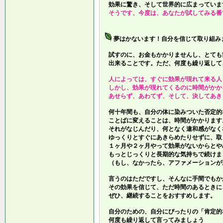
効果に驚き、そして世界的に広まっていま
そうです、今度は、あなたが試してみる番
夢はかないます！自分を信じて取り組み
試すのに、お金もかかりませんし、とても
出来ることです。ただ、何度も繰り返して
人によっては、すぐに効果が現れて来る人
しかし、効果が現れてくるのに時間がかか
あせらず、あわてず、そして、決してあき
何十年間も、自分の体に染みついた否定的
ことばに変えることは、時間がかかります
それがなじんだり、何となく違和感がなく
ゆっくりとすぐにあきらめたりせずに、取
１ヶ月や２ヶ月やって効果がないからとや
もっとじっくりと長期的な気持ちで続けま
（もし、なかったら、アファメーションが
言うのはただですし、そんなに手間でもか
その効果を信じて、ただ時間のあるときに
ぜひ、継続することをおすすめします。
自分のための、自分にぴったりの「肯定的
何度も繰り返して言ってみましょう