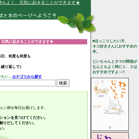
、元気に起きることができます★
■ほっこりしたい方、
、元気に起きることができます★
ネコ好きさんにおすすめの
本。
毎日、何度も何度も
じいちゃんとタマの関係が
、繰り返しで）
なんともよく特に１．２は
おすすめですよ～!!
けたい→
カテゴリから探す
ョン例を毎日お届けします。
ションを見つけてください。
創りだしてください。
い。