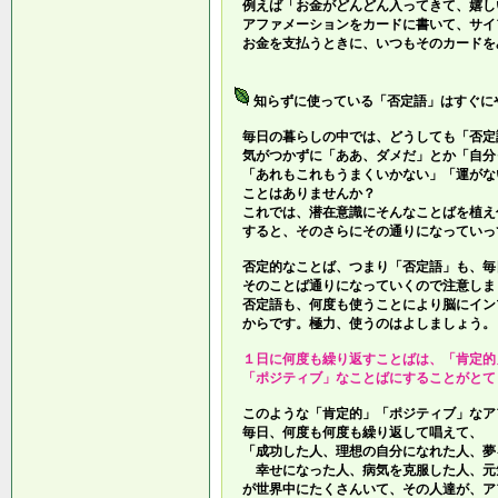
例えば「お金がどんどん入ってきて、嬉し
アファメーションをカードに書いて、サイ
お金を支払うときに、いつもそのカードを
知らずに使っている「否定語」はすぐに
毎日の暮らしの中では、どうしても「否定
気がつかずに「ああ、ダメだ」とか「自分
「あれもこれもうまくいかない」「運がな
ことはありませんか？
これでは、潜在意識にそんなことばを植え
すると、そのさらにその通りになっていっ
否定的なことば、つまり「否定語」も、毎
そのことば通りになっていくので注意しま
否定語も、何度も使うことにより脳にイン
からです。極力、使うのはよしましょう。
１日に何度も繰り返すことばは、「肯定的
「ポジティブ」なことばにすることがとて
このような「肯定的」「ポジティブ」なア
毎日、何度も何度も繰り返して唱えて、
「成功した人、理想の自分になれた人、夢
幸せになった人、病気を克服した人、元
が世界中にたくさんいて、その人達が、ア