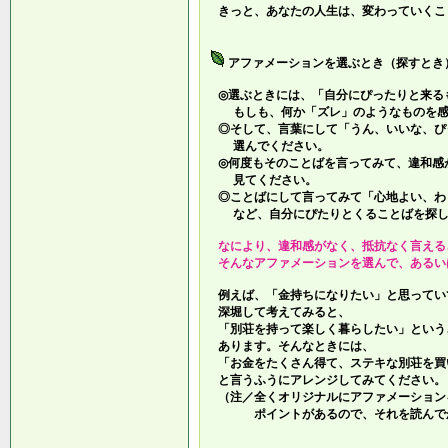
きっと、あなたの人生は、変わっていくこ
アファメーションを選ぶとき（探すとき
◎選ぶときには、「自分にぴったりと来る
もしも、何か「ズレ」のようなものを感
◎そして、言葉にして「うん、いいな、ぴ
選んでください。
◎何度もそのことばを言ってみて、違和感
見てください。
◎ことばにして言ってみて「心地よい、わ
など、自分にぴたりとくることばを探し
なにより、違和感がなく、抵抗なく言える
そんなアファメーションを選んで、あるい
例えば、「金持ちになりたい」と思ってい
深堀して考えてみると、
「別荘を持って楽しく暮らしたい」という
あります。そんなときには、
「お金をたくさん得て、ステキな別荘を買
と言うふうにアレンジしてみてください。
（注／全くオリジナルにアファメーション
ポイントがあるので、それを読んでか