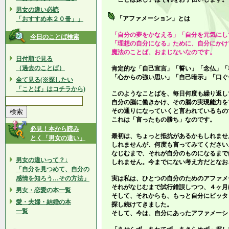
男女の違い必読
「アファメーション」とは
「おすすめ本２０冊」」
「自分の夢をかなえる」「自分を元気にし
今日のことば検索
「理想の自分になる」ために、自分にかけ
魔法のことば、おまじないなのです。
日付順で見る
（過去のことば）
肯定的な「自己宣言」「誓い」「念仏」「
「心からの強い思い」「自己暗示」「口ぐ
全て見る(※探したい
「ことば」はコチラから)
このようなことばを、毎日何度も繰り返し
自分の脳に働きかけ、その脳の実現能力を
その通りになっていくと言われているもの
これは「言ったもの勝ち」なのです。
必見！本から読み
最初は、ちょっと抵抗があるかもしれませ
とく「男女の違い」
しれませんが、何度も言ってみてください
なじむまで、それが自分のものになるまで
男女の違いって？↓
しれません。今までにない考え方だとなお
「自分を見つめて、自分の
感情を知ろう…その方法」
実は私は、ひとつの自分のためのアファメ
それがなじむまで試行錯誤しつつ、４ヶ月
男女・恋愛の本一覧
そして、それからも、もっと自分にピッタ
愛・夫婦・結婚の本
探し続けてきました。
一覧
そして、今は、自分にあったアファメーシ