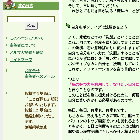
「あせらず、あわてず、あきらめず」探し
本の検索
そして、言い続けてください。
これはとても効き目がある「魔法のことば
自分をポジティブに洗脳させよう
よく、宗教などでの「洗脳」ということば
このページについて
これと同じで、何度も繰り返して言うこに
主催者について
この洗脳、悪い意味ばかりに使われますが
メルマガ登録と解除
自分で自分をいい方に「洗脳」することも
気がつかずに自分を「悪い方」に洗脳して
サイトマップ
ポジティブな方に自分を「洗脳」していく
これが、アファメーションを言う目的とい
お問合せ
主催者へのメール
つまり
「脳の持つ力を利用して、なりたい自分に
と言うことなのです。
転載する場合は
このことばを脳に植え付けるために、何度
「ことば探し」明記
自分に言いきかせる必要があるのです。
お願いいたします。
転載した場合は、
毎日、毎日、何度も、何度もです。
もちろん、見えるところに書いて、貼って
連絡お願いいたし
パソコンのトップ画面でいつも見れるよう
ます。
ともかく、１日に何度もそのことばに触れ
無断掲載禁止
脳や深い潜在意識にもしっかりと植え付け