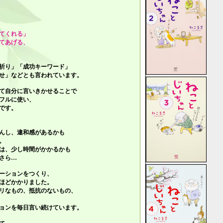
てくれる」
てあげる、
祈り」「成功キーワード」
せ」
などとも言われています。
て自分に言いきかせることで
フルに使い、
です。
んし、違和感があるかも
。
は、少し時間がかかるかも
さら…
ーションをつくり、
ほどかかりました。
リなもの、抵抗のないもの、
ョンを毎日言い続けています。