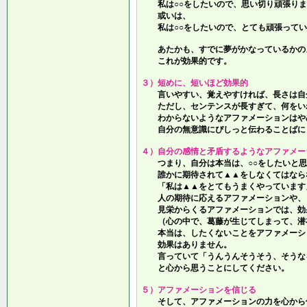
私は○○をしたいので、思い切り頑張りま
或いは、
私は○○をしたいので、とても頑張ってい
あたかも、すでに夢がかなっているかの
これが効果的です。
３）短めに、短いほど効果的
言いやすい、覚えやすければ、長さは自
ただし、センテンスが長すぎて、何をい
わからないようなアファメーションはや
自分の無意識にぴしっと伝わることばに
４）自分の感情と矛盾するようなアファメー
つまり、自分は本当は、○○をしたいと思
誰かに期待されて▲▲をしなくてはなら
「私は▲▲をとてもうまくやっています
人の期待に応えるアファメーションや、
見栄からくるアファメーションでは、効
（心の中で、葛藤が生じてしまって、潜
本当は、したくないことをアファメーシ
効果はありません。
言っていて
「うんうんそうそう、そうな
と心から思うことにしてください。
５）アファメーションを信じる
そして、アファメーションの力を心から