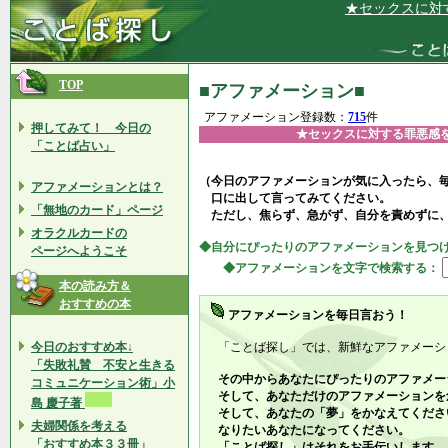
★セックスに対する罪悪感
TOP
■アファメーション■
アファメーション登録数：
715
件
押してみて！ 今日の
★セックスに対する罪悪感
「ことば占い」
（今日のアファメーションが気に入ったら、
アファメーションとは？
口に出して言ってみてください。
「無地のカード」ページ
ただし、焦らず、急がず、自分を責めずに
オラクルカードの
◆自分にぴったりのアファメーションを見つ
ページへようこそ
◆アファメーションを文字で検索する：
本の読み方＆
おすすめの本
アファメーションを毎日言おう！
今日のおすすめ本↓
「ことば探し」では、新鮮なアファメーシ
「失敗礼賛 不安と生きる
その中からあなたにぴったりのアファメー
コミュニケーション術」小
そして、あなただけのアファメーションを
島 慶子著
そして、あなたの「夢」をかなえてくださ
夫婦関係を考える
なりたいあなたになってください。
「おすすめ本３３冊」
「ことば探し」はそれをお手伝いします。