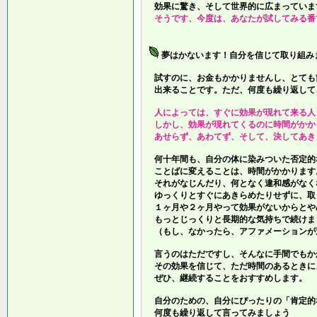
効果に驚き、そして世界的に広まっていま
そうです、今度は、あなたが試してみる番
夢はかないます！自分を信じて取り組み
試すのに、お金もかかりませんし、とても
出来ることです。ただ、何度も繰り返して
人によっては、すぐに効果が現れて来る人
しかし、効果が現れてくるのに時間がかか
あせらず、あわてず、そして、決してあき
何十年間も、自分の体に染みついた否定的
ことばに変えることは、時間がかかります
それがなじんだり、何となく違和感がなく
ゆっくりとすぐにあきらめたりせずに、取
１ヶ月や２ヶ月やって効果がないからとや
もっとじっくりと長期的な気持ちで続けま
（もし、なかったら、アファメーションが
言うのはただですし、そんなに手間でもか
その効果を信じて、ただ時間のあるときに
ぜひ、継続することをおすすめします。
自分のための、自分にぴったりの「肯定的
何度も繰り返して言ってみましょう