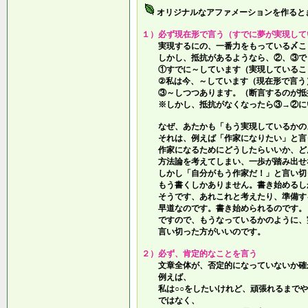
オリジナルなアファメーションを作ると
１）必ず現在形で言う（すでに夢が実現して
実現するにの、一番力をもっている〆こ
しかし、抵抗があるようなら、②、③で
①すでに～しています（実現しているこ
②私は今、～しています（現在形で言う
③～しつつあります。（断言するのが抵
※しかし、抵抗がなくなったら③→②に
なぜ、あたかも「もう実現しているかの
それは、例えば「作家になりたい」と言
作家になるためにどうしたらいいか、ど
方法論を考えてしまい、一歩が踏み出せ
しかし「自分がもう作家だ！」と言い切
もう書くしかありません。書き始めるし
そうです、あれこれと考えたり、準備す
早道なのです。書き始められるのです。
ですので、もうなっているかのように、
言い切った方がいいのです。
２）必ず、肯定的なことを言う
文章全体が、否定的になっていないか確
例えば、
私は○○をしたいけれど、頑張れるまでや
ではなく、