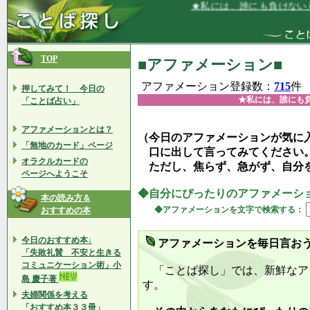
★私には、誰にも負けない勇気があり
TOP
■アファメーション■
アファメーション登録数：
715
件
押してみて！ 今日の
★私には、誰にも
「ことば占い」
アファメーションとは？
（今日のアファメーションが気に
「無地のカード」ページ
口に出して言ってみてください
オラクルカードの
ただし、焦らず、急がず、自分
ページへようこそ
◆自分にぴったりのアファメーシ
本の読み方＆
◆アファメーションを文字で検索する：
おすすめの本
今日のおすすめ本↓
アファメーションを毎日言お
「失敗礼賛 不安と生きる
コミュニケーション術」小
「ことば探し」では、新鮮なア
島 慶子著
す。
夫婦関係を考える
「おすすめ本３３冊」