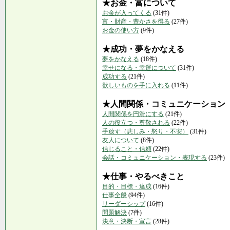
★お金・富について
お金が入ってくる
(31件)
富・財産・豊かさを得る
(27件)
お金の使い方
(9件)
★成功・夢をかなえる
夢をかなえる
(18件)
幸せになる・幸運について
(31件)
成功する
(21件)
欲しいものを手に入れる
(11件)
★人間関係・コミュニケーション
人間関係を円滑にする
(21件)
人の役立つ・尊敬される
(22件)
手放す（悲しみ・怒り・不安）
(31件)
友人について
(8件)
信じること・信頼
(22件)
会話・コミュニケーション・表現する
(23件)
★仕事・やるべきこと
目的・目標・達成
(16件)
仕事全般
(94件)
リーダーシップ
(16件)
問題解決
(7件)
決意・決断・宣言
(28件)