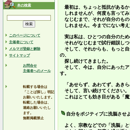
本の検索
最初は、ちょっと抵抗があるか
しれませんが、何度も言ってみ
なじむまで、それが自分のもの
しれません。今までにない考え
このページについて
実は私は、ひとつの自分のため
主催者について
それがなじむまで試行錯誤しつ
そして、それからも、もっと自
メルマガ登録と解除
の、
サイトマップ
探し続けてきました。
お問合せ
そして、今は、自分にあったア
主催者へのメール
す。
「あせらず、あわてず、あきら
転載する場合は
そして、言い続けてください。
「ことば探し」明記
これはとても効き目がある「魔
お願いいたします。
転載した場合は、
連絡お願いいたし
ます。
自分をポジティブに洗脳させ
無断掲載禁止
よく、宗教などでの「洗脳」と