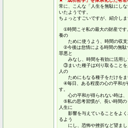
★「成功哲学」を体系化した有名
常に、こんな「人生を無駄にしな
いたようです。
ちょっとすごいですが、紹介しま
①時間こそ私の最大の財産です
養の
ために使うよう、時間の収支
②今後は怠情による時間の無駄
罪悪と
みなし、時間を有効に活用し
③まいた種子は刈り取ることを
人の
ためにもなる種子をだけをまい
④毎日、ある程度の心の平和が
す。
心の平和が得られない時は、ま
⑤私の思考習慣が、長い時間の
人生に
影響を与えていることをよくわ
るよう
にし、恐怖や挫折など望ましく