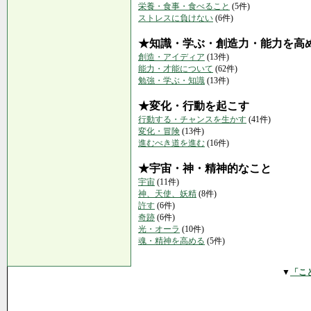
栄養・食事・食べること
(5件)
ストレスに負けない
(6件)
★知識・学ぶ・創造力・能力を高
創造・アイディア
(13件)
能力・才能について
(62件)
勉強・学ぶ・知識
(13件)
★変化・行動を起こす
行動する・チャンスを生かす
(41件)
変化・冒険
(13件)
進むべき道を進む
(16件)
★宇宙・神・精神的なこと
宇宙
(11件)
神、天使、妖精
(8件)
許す
(6件)
奇跡
(6件)
光・オーラ
(10件)
魂・精神を高める
(5件)
▼
「こ