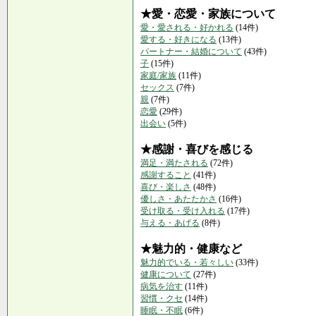
★愛・恋愛・家族について
愛・愛される・好かれる
(14件)
愛する・好きになる
(13件)
パートナー・結婚について
(43件)
子
(15件)
家庭/家族
(11件)
セックス
(7件)
親
(7件)
恋愛
(29件)
出会い
(5件)
★感謝・喜びを感じる
満足・満たされる
(72件)
感謝すること
(41件)
喜び・楽しさ
(48件)
優しさ・あたたかさ
(16件)
受け取る・受け入れる
(17件)
与える・あげる
(8件)
★魅力的・健康など
魅力的でいる・若々しい
(33件)
健康について
(27件)
病気を治す
(11件)
習慣・クセ
(14件)
睡眠・不眠
(6件)