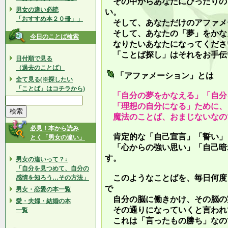
その中からあなたにぴったりの
男女の違い必読
い。
「おすすめ本２０冊」」
そして、あなただけのアファメ
そして、あなたの「夢」をかな
今日のことば検索
なりたいあなたになってくださ
「ことば探し」はそれをお手伝
日付順で見る
（過去のことば）
「アファメーション」とは
全て見る(※探したい
「ことば」はコチラから)
「自分の夢をかなえる」「自分
「理想の自分になる」ために、
魔法のことば、おまじないなの
必見！本から読み
肯定的な「自己宣言」「誓い」
とく「男女の違い」
「心からの強い思い」「自己暗
す。
男女の違いって？↓
「自分を見つめて、自分の
このようなことばを、毎日何度
感情を知ろう…その方法」
で
男女・恋愛の本一覧
自分の脳に働きかけ、その脳の
愛・夫婦・結婚の本
その通りになっていくと言われ
一覧
これは「言ったもの勝ち」なの