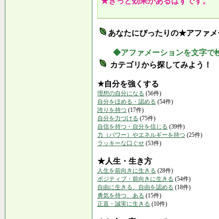
★きっと効果があるはずです。
あなたにぴったりの★アファメ
◆アファメーションを文字で
カテゴリから探してみよう！
★自分を強くする
理想の自分になる
(56件)
自分をほめる・認める
(54件)
誇りを持つ
(17件)
自分を力づける
(75件)
自信を持つ・自分を信じる
(39件)
力（パワー）やエネルギーを持つ
(25件)
ラッキーな口ぐせ
(53件)
★人生・生き方
人生を前向きに生きる
(28件)
ポジティブ・前向きに生きる
(54件)
自由に生きる、自由を認める
(18件)
勇気を持つ、ある
(15件)
正直・誠実に生きる
(10件)