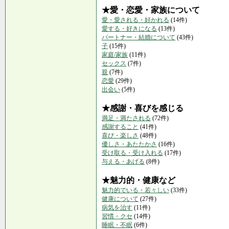
★愛・恋愛・家族について
愛・愛される・好かれる
(14件)
愛する・好きになる
(13件)
パートナー・結婚について
(43件)
子
(15件)
家庭/家族
(11件)
セックス
(7件)
親
(7件)
恋愛
(29件)
出会い
(5件)
★感謝・喜びを感じる
満足・満たされる
(72件)
感謝すること
(41件)
喜び・楽しさ
(48件)
優しさ・あたたかさ
(16件)
受け取る・受け入れる
(17件)
与える・あげる
(8件)
★魅力的・健康など
魅力的でいる・若々しい
(33件)
健康について
(27件)
病気を治す
(11件)
習慣・クセ
(14件)
睡眠・不眠
(6件)