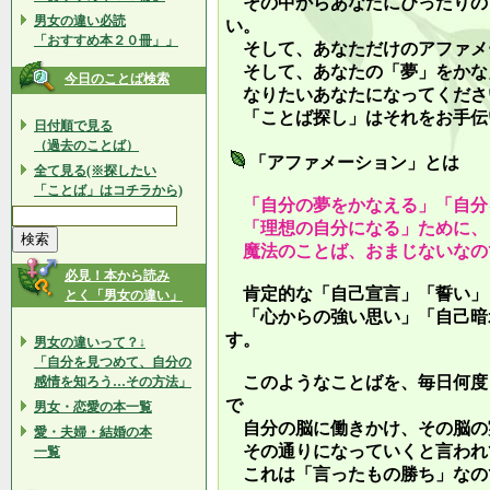
その中からあなたにぴったりの
男女の違い必読
い。
「おすすめ本２０冊」」
そして、あなただけのアファメ
そして、あなたの「夢」をかな
今日のことば検索
なりたいあなたになってくださ
「ことば探し」はそれをお手伝
日付順で見る
（過去のことば）
「アファメーション」とは
全て見る(※探したい
「ことば」はコチラから)
「自分の夢をかなえる」「自分
「理想の自分になる」ために、
魔法のことば、おまじないなの
必見！本から読み
肯定的な「自己宣言」「誓い」
とく「男女の違い」
「心からの強い思い」「自己暗
す。
男女の違いって？↓
「自分を見つめて、自分の
このようなことばを、毎日何度
感情を知ろう…その方法」
で
男女・恋愛の本一覧
自分の脳に働きかけ、その脳の
愛・夫婦・結婚の本
その通りになっていくと言われ
一覧
これは「言ったもの勝ち」なの