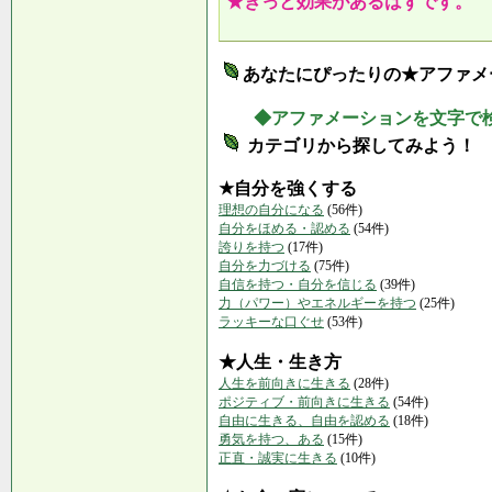
★きっと効果があるはずです。
あなたにぴったりの★アファメ
◆アファメーションを文字で
カテゴリから探してみよう！
★自分を強くする
理想の自分になる
(56件)
自分をほめる・認める
(54件)
誇りを持つ
(17件)
自分を力づける
(75件)
自信を持つ・自分を信じる
(39件)
力（パワー）やエネルギーを持つ
(25件)
ラッキーな口ぐせ
(53件)
★人生・生き方
人生を前向きに生きる
(28件)
ポジティブ・前向きに生きる
(54件)
自由に生きる、自由を認める
(18件)
勇気を持つ、ある
(15件)
正直・誠実に生きる
(10件)