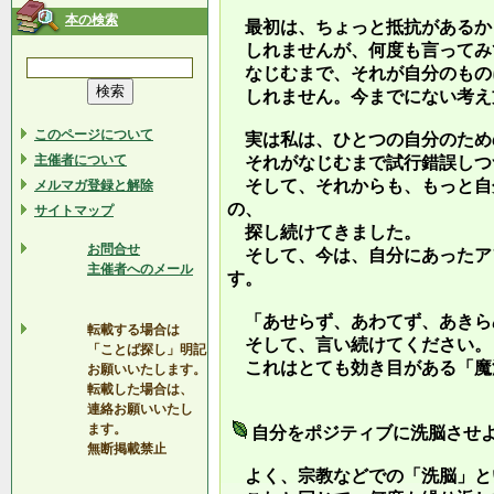
本の検索
最初は、ちょっと抵抗があるか
しれませんが、何度も言ってみ
なじむまで、それが自分のもの
しれません。今までにない考え
このページについて
実は私は、ひとつの自分のため
主催者について
それがなじむまで試行錯誤しつ
そして、それからも、もっと自
メルマガ登録と解除
の、
サイトマップ
探し続けてきました。
お問合せ
そして、今は、自分にあったア
主催者へのメール
す。
「あせらず、あわてず、あきら
転載する場合は
そして、言い続けてください。
「ことば探し」明記
これはとても効き目がある「魔
お願いいたします。
転載した場合は、
連絡お願いいたし
ます。
自分をポジティブに洗脳させ
無断掲載禁止
よく、宗教などでの「洗脳」と