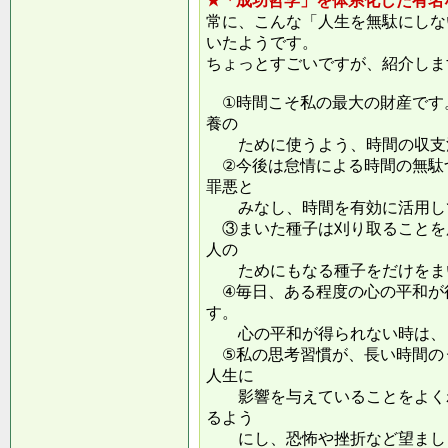
★「成功哲学」を体系化した有名
常に、こんな「人生を無駄にしな
いたようです。
ちょっとすごいですが、紹介しま
①時間こそ私の最大の財産です
養の
ために使うよう、時間の収支
②今後は怠情による時間の無駄
罪悪と
みなし、時間を有効に活用し
③まいた種子は刈り取ることを
人の
ためにもなる種子をだけをまい
④毎日、ある程度の心の平和が
す。
心の平和が得られない時は、ま
⑤私の思考習慣が、長い時間の
人生に
影響を与えていることをよくわ
るよう
にし、恐怖や挫折など望ましく