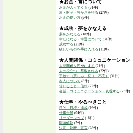
★お金・富について
お金が入ってくる
(31件)
富・財産・豊かさを得る
(27件)
お金の使い方
(9件)
★成功・夢をかなえる
夢をかなえる
(18件)
幸せになる・幸運について
(31件)
成功する
(21件)
欲しいものを手に入れる
(11件)
★人間関係・コミュニケーション
人間関係を円滑にする
(21件)
人の役立つ・尊敬される
(22件)
手放す（悲しみ・怒り・不安）
(31件)
友人について
(8件)
信じること・信頼
(22件)
会話・コミュニケーション・表現する
(23件)
★仕事・やるべきこと
目的・目標・達成
(16件)
仕事全般
(94件)
リーダーシップ
(16件)
問題解決
(7件)
決意・決断・宣言
(28件)