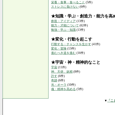
栄養・食事・食べること
(5件)
ストレスに負けない
(6件)
★知識・学ぶ・創造力・能力を高
創造・アイディア
(13件)
能力・才能について
(62件)
勉強・学ぶ・知識
(13件)
★変化・行動を起こす
行動する・チャンスを生かす
(41件)
変化・冒険
(13件)
進むべき道を進む
(16件)
★宇宙・神・精神的なこと
宇宙
(11件)
神、天使、妖精
(8件)
許す
(6件)
奇跡
(6件)
光・オーラ
(10件)
魂・精神を高める
(5件)
▼
「こ