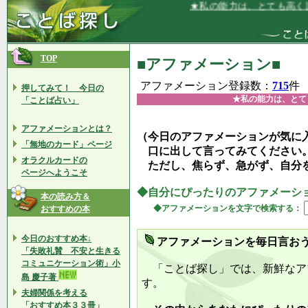
★私の能力は、とても高く評価されて
TOP
■アファメーション■
アファメーション登録数：
715
件
押してみて！ 今日の
★私の能力は、とて
「ことば占い」
アファメーションとは？
（今日のアファメーションが気に
「無地のカード」ページ
口に出して言ってみてください
オラクルカードの
ただし、焦らず、急がず、自分
ページへようこそ
◆自分にぴったりのアファメーシ
本の読み方＆
◆アファメーションを文字で検索する：
おすすめの本
今日のおすすめ本↓
アファメーションを毎日言お
「失敗礼賛 不安と生きる
コミュニケーション術」小
「ことば探し」では、新鮮なア
島 慶子著
す。
夫婦関係を考える
「おすすめ本３３冊」