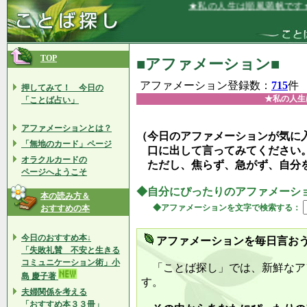
★私の人生は順風満帆です★
TOP
■アファメーション■
アファメーション登録数：
715
件
押してみて！ 今日の
★私の人生
「ことば占い」
アファメーションとは？
（今日のアファメーションが気に
「無地のカード」ページ
口に出して言ってみてください
オラクルカードの
ただし、焦らず、急がず、自分
ページへようこそ
◆自分にぴったりのアファメーシ
本の読み方＆
◆アファメーションを文字で検索する：
おすすめの本
今日のおすすめ本↓
アファメーションを毎日言お
「失敗礼賛 不安と生きる
コミュニケーション術」小
「ことば探し」では、新鮮なア
島 慶子著
す。
夫婦関係を考える
「おすすめ本３３冊」