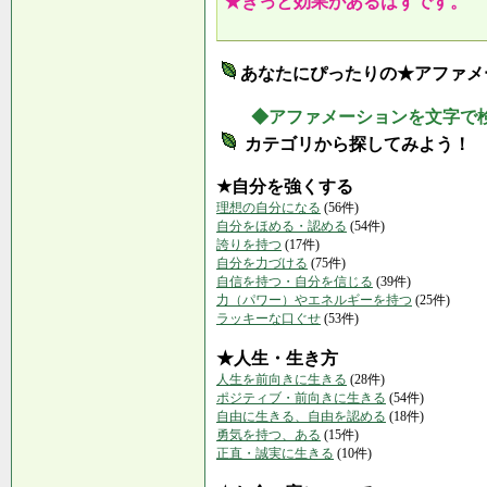
★きっと効果があるはずです。
あなたにぴったりの★アファメ
◆アファメーションを文字で
カテゴリから探してみよう！
★自分を強くする
理想の自分になる
(56件)
自分をほめる・認める
(54件)
誇りを持つ
(17件)
自分を力づける
(75件)
自信を持つ・自分を信じる
(39件)
力（パワー）やエネルギーを持つ
(25件)
ラッキーな口ぐせ
(53件)
★人生・生き方
人生を前向きに生きる
(28件)
ポジティブ・前向きに生きる
(54件)
自由に生きる、自由を認める
(18件)
勇気を持つ、ある
(15件)
正直・誠実に生きる
(10件)