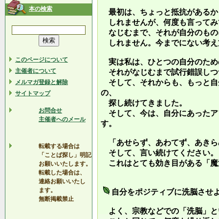
本の検索
最初は、ちょっと抵抗があるか
しれませんが、何度も言ってみ
なじむまで、それが自分のもの
しれません。今までにない考え
このページについて
実は私は、ひとつの自分のため
主催者について
それがなじむまで試行錯誤しつ
そして、それからも、もっと自
メルマガ登録と解除
の、
サイトマップ
探し続けてきました。
お問合せ
そして、今は、自分にあったア
主催者へのメール
す。
「あせらず、あわてず、あきら
転載する場合は
そして、言い続けてください。
「ことば探し」明記
これはとても効き目がある「魔
お願いいたします。
転載した場合は、
連絡お願いいたし
ます。
自分をポジティブに洗脳させ
無断掲載禁止
よく、宗教などでの「洗脳」と