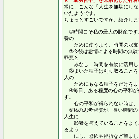
★「成功哲学」を体系化した有名
常に、こんな「人生を無駄にしな
いたようです。
ちょっとすごいですが、紹介しま
①時間こそ私の最大の財産です
養の
ために使うよう、時間の収支
②今後は怠情による時間の無駄
罪悪と
みなし、時間を有効に活用し
③まいた種子は刈り取ることを
人の
ためにもなる種子をだけをまい
④毎日、ある程度の心の平和が
す。
心の平和が得られない時は、ま
⑤私の思考習慣が、長い時間の
人生に
影響を与えていることをよくわ
るよう
にし、恐怖や挫折など望ましく