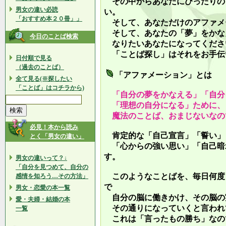
その中からあなたにぴったりの
男女の違い必読
い。
「おすすめ本２０冊」」
そして、あなただけのアファメ
そして、あなたの「夢」をかな
今日のことば検索
なりたいあなたになってくださ
「ことば探し」はそれをお手伝
日付順で見る
（過去のことば）
「アファメーション」とは
全て見る(※探したい
「ことば」はコチラから)
「自分の夢をかなえる」「自分
「理想の自分になる」ために、
魔法のことば、おまじないなの
必見！本から読み
肯定的な「自己宣言」「誓い」
とく「男女の違い」
「心からの強い思い」「自己暗
す。
男女の違いって？↓
「自分を見つめて、自分の
このようなことばを、毎日何度
感情を知ろう…その方法」
で
男女・恋愛の本一覧
自分の脳に働きかけ、その脳の
愛・夫婦・結婚の本
その通りになっていくと言われ
一覧
これは「言ったもの勝ち」なの