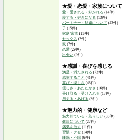
★愛・恋愛・家族について
愛・愛される・好かれる
(14件)
愛する・好きになる
(13件)
パートナー・結婚について
(43件)
子
(15件)
家庭/家族
(11件)
セックス
(7件)
親
(7件)
恋愛
(29件)
出会い
(5件)
★感謝・喜びを感じる
満足・満たされる
(72件)
感謝すること
(41件)
喜び・楽しさ
(48件)
優しさ・あたたかさ
(16件)
受け取る・受け入れる
(17件)
与える・あげる
(8件)
★魅力的・健康など
魅力的でいる・若々しい
(33件)
健康について
(27件)
病気を治す
(11件)
習慣・クセ
(14件)
睡眠・不眠
(6件)