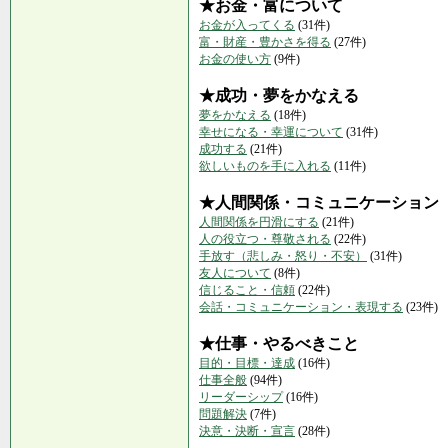
★お金・富について
お金が入ってくる
(31件)
富・財産・豊かさを得る
(27件)
お金の使い方
(9件)
★成功・夢をかなえる
夢をかなえる
(18件)
幸せになる・幸運について
(31件)
成功する
(21件)
欲しいものを手に入れる
(11件)
★人間関係・コミュニケーション
人間関係を円滑にする
(21件)
人の役立つ・尊敬される
(22件)
手放す（悲しみ・怒り・不安）
(31件)
友人について
(8件)
信じること・信頼
(22件)
会話・コミュニケーション・表現する
(23件)
★仕事・やるべきこと
目的・目標・達成
(16件)
仕事全般
(94件)
リーダーシップ
(16件)
問題解決
(7件)
決意・決断・宣言
(28件)