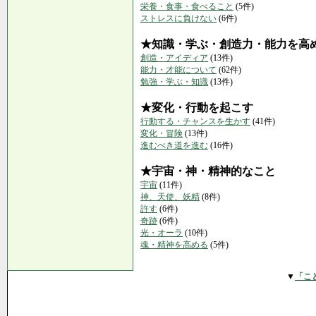
栄養・食事・食べること
(5件)
ストレスに負けない
(6件)
★知識・学ぶ・創造力・能力を高
創造・アイディア
(13件)
能力・才能について
(62件)
勉強・学ぶ・知識
(13件)
★変化・行動を起こす
行動する・チャンスを生かす
(41件)
変化・冒険
(13件)
進むべき道を進む
(16件)
★宇宙・神・精神的なこと
宇宙
(11件)
神、天使、妖精
(8件)
許す
(6件)
奇跡
(6件)
光・オーラ
(10件)
魂・精神を高める
(5件)
▼
「こ