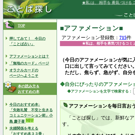
★私は、相手を勇気づけるコミュニケ
TOP
■アファメーション■
アファメーション登録数：
715
件
押してみて！ 今日の
★私は、相手を勇気づけるコミ
「ことば占い」
アファメーションとは？
（今日のアファメーションが気に
「無地のカード」ページ
口に出して言ってみてください
オラクルカードの
ただし、焦らず、急がず、自分
ページへようこそ
◆自分にぴったりのアファメーシ
本の読み方＆
◆アファメーションを文字で検索する：
おすすめの本
今日のおすすめ本↓
アファメーションを毎日言お
「失敗礼賛 不安と生きる
コミュニケーション術」小
「ことば探し」では、新鮮なア
島 慶子著
す。
夫婦関係を考える
「おすすめ本３３冊」