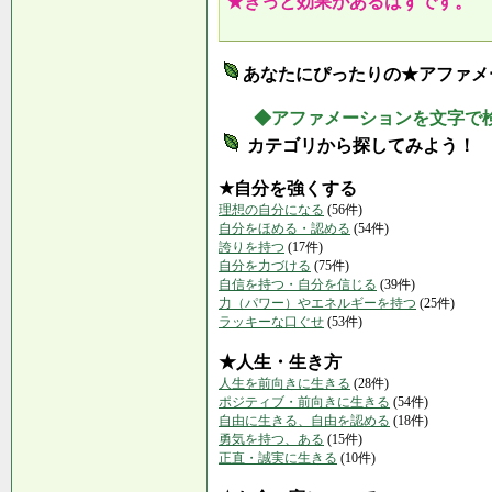
★きっと効果があるはずです。
あなたにぴったりの★アファメ
◆アファメーションを文字で
カテゴリから探してみよう！
★自分を強くする
理想の自分になる
(56件)
自分をほめる・認める
(54件)
誇りを持つ
(17件)
自分を力づける
(75件)
自信を持つ・自分を信じる
(39件)
力（パワー）やエネルギーを持つ
(25件)
ラッキーな口ぐせ
(53件)
★人生・生き方
人生を前向きに生きる
(28件)
ポジティブ・前向きに生きる
(54件)
自由に生きる、自由を認める
(18件)
勇気を持つ、ある
(15件)
正直・誠実に生きる
(10件)