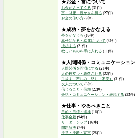
★お金・富について
お金が入ってくる
(31件)
富・財産・豊かさを得る
(27件)
お金の使い方
(9件)
★成功・夢をかなえる
夢をかなえる
(18件)
幸せになる・幸運について
(31件)
成功する
(21件)
欲しいものを手に入れる
(11件)
★人間関係・コミュニケーション
人間関係を円滑にする
(21件)
人の役立つ・尊敬される
(22件)
手放す（悲しみ・怒り・不安）
(31件)
友人について
(8件)
信じること・信頼
(22件)
会話・コミュニケーション・表現する
(23件)
★仕事・やるべきこと
目的・目標・達成
(16件)
仕事全般
(94件)
リーダーシップ
(16件)
問題解決
(7件)
決意・決断・宣言
(28件)