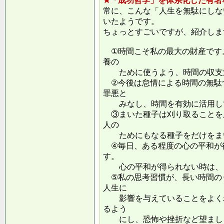
★「成功哲学」を体系化した有名
常に、こんな「人生を無駄にしな
いたようです。
ちょっとすごいですが、紹介しま
①時間こそ私の最大の財産です
養の
ために使うよう、時間の収支
②今後は怠情による時間の無駄
罪悪と
みなし、時間を有効に活用し
③まいた種子は刈り取ることを
人の
ためにもなる種子をだけをまい
④毎日、ある程度の心の平和が
す。
心の平和が得られない時は、ま
⑤私の思考習慣が、長い時間の
人生に
影響を与えていることをよくわ
るよう
にし、恐怖や挫折など望ましく