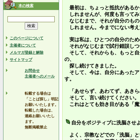
本の検索
最初は、ちょっと抵抗があるか
しれませんが、何度も言ってみ
なじむまで、それが自分のもの
しれません。今までにない考え
このページについて
実は私は、ひとつの自分のため
主催者について
それがなじむまで試行錯誤しつ
そして、それからも、もっと自
メルマガ登録と解除
の、
サイトマップ
探し続けてきました。
お問合せ
そして、今は、自分にあったア
主催者へのメール
す。
「あせらず、あわてず、あきら
転載する場合は
そして、言い続けてください。
「ことば探し」明記
これはとても効き目がある「魔
お願いいたします。
転載した場合は、
連絡お願いいたし
ます。
自分をポジティブに洗脳させ
無断掲載禁止
よく、宗教などでの「洗脳」と