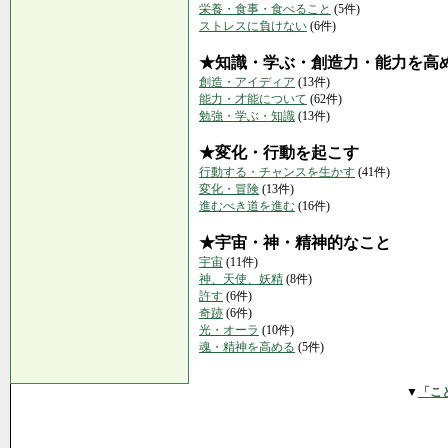
栄養・食事・食べること
(5件)
ストレスに負けない
(6件)
★知識・学ぶ・創造力・能力を高
創造・アイディア
(13件)
能力・才能について
(62件)
勉強・学ぶ・知識
(13件)
★変化・行動を起こす
行動する・チャンスを生かす
(41件)
変化・冒険
(13件)
進むべき道を進む
(16件)
★宇宙・神・精神的なこと
宇宙
(11件)
神、天使、妖精
(8件)
許す
(6件)
奇跡
(6件)
光・オーラ
(10件)
魂・精神を高める
(5件)
▼
「こ