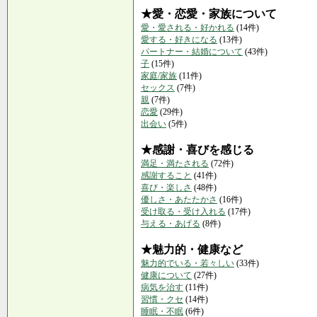
★愛・恋愛・家族について
愛・愛される・好かれる
(14件)
愛する・好きになる
(13件)
パートナー・結婚について
(43件)
子
(15件)
家庭/家族
(11件)
セックス
(7件)
親
(7件)
恋愛
(29件)
出会い
(5件)
★感謝・喜びを感じる
満足・満たされる
(72件)
感謝すること
(41件)
喜び・楽しさ
(48件)
優しさ・あたたかさ
(16件)
受け取る・受け入れる
(17件)
与える・あげる
(8件)
★魅力的・健康など
魅力的でいる・若々しい
(33件)
健康について
(27件)
病気を治す
(11件)
習慣・クセ
(14件)
睡眠・不眠
(6件)