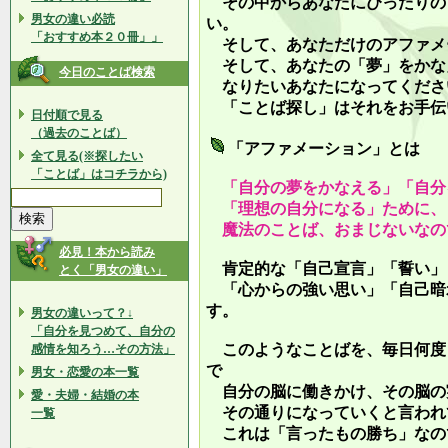
その中からあなたにぴったりの
男女の違い必読
い。
「おすすめ本２０冊」」
そして、あなただけのアファメ
そして、あなたの「夢」をかな
今日のことば検索
なりたいあなたになってくださ
「ことば探し」はそれをお手伝
日付順で見る
（過去のことば）
「アファメーション」とは
全て見る(※探したい
「ことば」はコチラから)
「自分の夢をかなえる」「自分
「理想の自分になる」ために、
魔法のことば、おまじないなの
必見！本から読み
肯定的な「自己宣言」「誓い」
とく「男女の違い」
「心からの強い思い」「自己暗
す。
男女の違いって？↓
「自分を見つめて、自分の
このようなことばを、毎日何度
感情を知ろう…その方法」
で
男女・恋愛の本一覧
自分の脳に働きかけ、その脳の
愛・夫婦・結婚の本
その通りになっていくと言われ
一覧
これは「言ったもの勝ち」なの