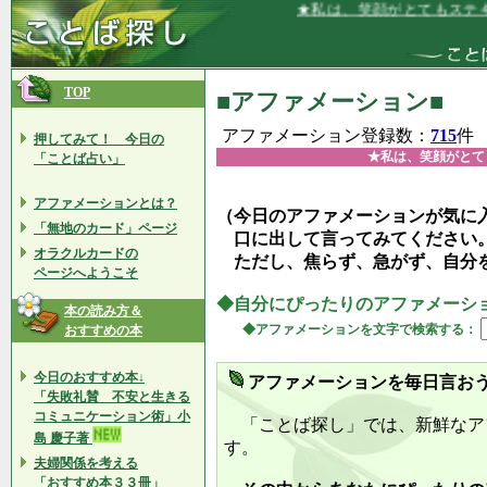
★私は、笑顔がとてもステキだと言わ
TOP
■アファメーション■
アファメーション登録数：
715
件
押してみて！ 今日の
★私は、笑顔がとて
「ことば占い」
アファメーションとは？
（今日のアファメーションが気に
「無地のカード」ページ
口に出して言ってみてください
オラクルカードの
ただし、焦らず、急がず、自分
ページへようこそ
◆自分にぴったりのアファメーシ
本の読み方＆
◆アファメーションを文字で検索する：
おすすめの本
今日のおすすめ本↓
アファメーションを毎日言お
「失敗礼賛 不安と生きる
コミュニケーション術」小
「ことば探し」では、新鮮なア
島 慶子著
す。
夫婦関係を考える
「おすすめ本３３冊」