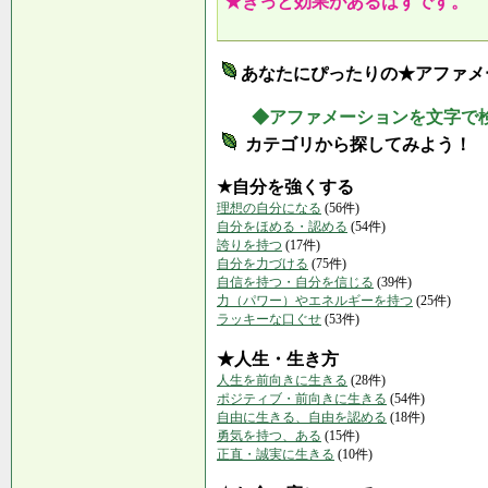
★きっと効果があるはずです。
あなたにぴったりの★アファメ
◆アファメーションを文字で
カテゴリから探してみよう！
★自分を強くする
理想の自分になる
(56件)
自分をほめる・認める
(54件)
誇りを持つ
(17件)
自分を力づける
(75件)
自信を持つ・自分を信じる
(39件)
力（パワー）やエネルギーを持つ
(25件)
ラッキーな口ぐせ
(53件)
★人生・生き方
人生を前向きに生きる
(28件)
ポジティブ・前向きに生きる
(54件)
自由に生きる、自由を認める
(18件)
勇気を持つ、ある
(15件)
正直・誠実に生きる
(10件)