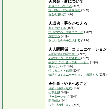
★お金・富について
お金が入ってくる
(31件)
富・財産・豊かさを得る
(27件)
お金の使い方
(9件)
★成功・夢をかなえる
夢をかなえる
(18件)
幸せになる・幸運について
(31件)
成功する
(21件)
欲しいものを手に入れる
(11件)
★人間関係・コミュニケーション
人間関係を円滑にする
(21件)
人の役立つ・尊敬される
(22件)
手放す（悲しみ・怒り・不安）
(31件)
友人について
(8件)
信じること・信頼
(22件)
会話・コミュニケーション・表現する
(23件)
★仕事・やるべきこと
目的・目標・達成
(16件)
仕事全般
(94件)
リーダーシップ
(16件)
問題解決
(7件)
決意・決断・宣言
(28件)