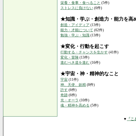
栄養・食事・食べること
(5件)
ストレスに負けない
(6件)
★知識・学ぶ・創造力・能力を高
創造・アイディア
(13件)
能力・才能について
(62件)
勉強・学ぶ・知識
(13件)
★変化・行動を起こす
行動する・チャンスを生かす
(41件)
変化・冒険
(13件)
進むべき道を進む
(16件)
★宇宙・神・精神的なこと
宇宙
(11件)
神、天使、妖精
(8件)
許す
(6件)
奇跡
(6件)
光・オーラ
(10件)
魂・精神を高める
(5件)
▼
「こ