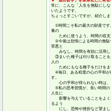
★「成功哲学」を体系化した有名
常に、こんな「人生を無駄にしな
いたようです。
ちょっとすごいですが、紹介しま
①時間こそ私の最大の財産です
養の
ために使うよう、時間の収支
②今後は怠情による時間の無駄
罪悪と
みなし、時間を有効に活用し
③まいた種子は刈り取ることを
人の
ためにもなる種子をだけをまい
④毎日、ある程度の心の平和が
す。
心の平和が得られない時は、ま
⑤私の思考習慣が、長い時間の
人生に
影響を与えていることをよくわ
るよう
にし、恐怖や挫折など望ましく