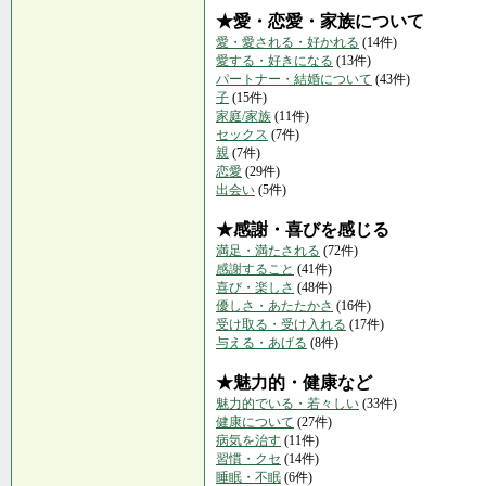
★愛・恋愛・家族について
愛・愛される・好かれる
(14件)
愛する・好きになる
(13件)
パートナー・結婚について
(43件)
子
(15件)
家庭/家族
(11件)
セックス
(7件)
親
(7件)
恋愛
(29件)
出会い
(5件)
★感謝・喜びを感じる
満足・満たされる
(72件)
感謝すること
(41件)
喜び・楽しさ
(48件)
優しさ・あたたかさ
(16件)
受け取る・受け入れる
(17件)
与える・あげる
(8件)
★魅力的・健康など
魅力的でいる・若々しい
(33件)
健康について
(27件)
病気を治す
(11件)
習慣・クセ
(14件)
睡眠・不眠
(6件)