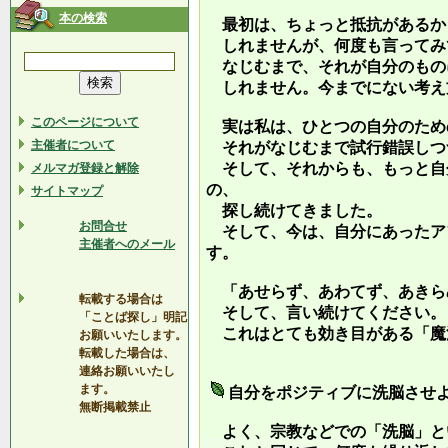
本の検索
最初は、ちょっと抵抗があるか
しれませんが、何度も言ってみ
なじむまで、それが自分のもの
しれません。今までにない考え
このページについて
実は私は、ひとつの自分のため
主催者について
それがなじむまで試行錯誤しつ
そして、それからも、もっと自
メルマガ登録と解除
の、
サイトマップ
探し続けてきました。
お問合せ
そして、今は、自分にあったア
主催者へのメール
す。
「あせらず、あわてず、あきら
転載する場合は
そして、言い続けてください。
「ことば探し」明記
これはとても効き目がある「魔
お願いいたします。
転載した場合は、
連絡お願いいたし
ます。
自分をポジティブに洗脳させ
無断掲載禁止
よく、宗教などでの「洗脳」と