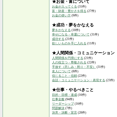
★お金・富について
お金が入ってくる
(31件)
富・財産・豊かさを得る
(27件)
お金の使い方
(9件)
★成功・夢をかなえる
夢をかなえる
(18件)
幸せになる・幸運について
(31件)
成功する
(21件)
欲しいものを手に入れる
(11件)
★人間関係・コミュニケーション
人間関係を円滑にする
(21件)
人の役立つ・尊敬される
(22件)
手放す（悲しみ・怒り・不安）
(31件)
友人について
(8件)
信じること・信頼
(22件)
会話・コミュニケーション・表現する
(23件)
★仕事・やるべきこと
目的・目標・達成
(16件)
仕事全般
(94件)
リーダーシップ
(16件)
問題解決
(7件)
決意・決断・宣言
(28件)