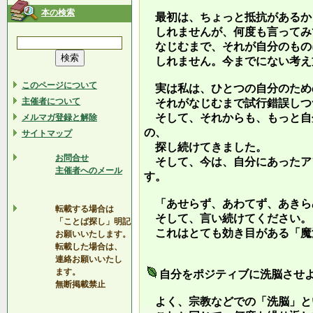
本の検索
最初は、ちょっと抵抗があるか
しれませんが、何度も言ってみ
なじむまで、それが自分のもの
しれません。今までにない考え
このページについて
実は私は、ひとつの自分のため
主催者について
それがなじむまで試行錯誤しつ
そして、それからも、もっと自
メルマガ登録と解除
の、
サイトマップ
探し続けてきました。
お問合せ
そして、今は、自分にあったア
主催者へのメール
す。
「あせらず、あわてず、あきら
転載する場合は
そして、言い続けてください。
「ことば探し」明記
これはとても効き目がある「魔
お願いいたします。
転載した場合は、
連絡お願いいたし
ます。
自分をポジティブに洗脳させ
無断掲載禁止
よく、宗教などでの「洗脳」と