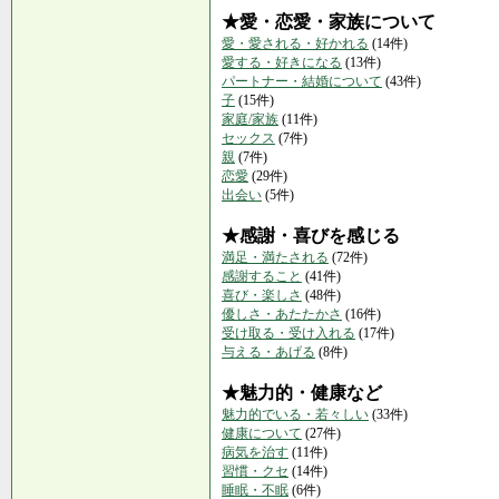
★愛・恋愛・家族について
愛・愛される・好かれる
(14件)
愛する・好きになる
(13件)
パートナー・結婚について
(43件)
子
(15件)
家庭/家族
(11件)
セックス
(7件)
親
(7件)
恋愛
(29件)
出会い
(5件)
★感謝・喜びを感じる
満足・満たされる
(72件)
感謝すること
(41件)
喜び・楽しさ
(48件)
優しさ・あたたかさ
(16件)
受け取る・受け入れる
(17件)
与える・あげる
(8件)
★魅力的・健康など
魅力的でいる・若々しい
(33件)
健康について
(27件)
病気を治す
(11件)
習慣・クセ
(14件)
睡眠・不眠
(6件)