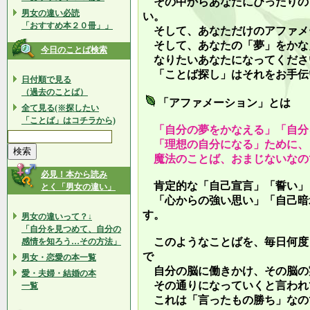
その中からあなたにぴったりの
男女の違い必読
い。
「おすすめ本２０冊」」
そして、あなただけのアファメ
そして、あなたの「夢」をかな
今日のことば検索
なりたいあなたになってくださ
「ことば探し」はそれをお手伝
日付順で見る
（過去のことば）
「アファメーション」とは
全て見る(※探したい
「ことば」はコチラから)
「自分の夢をかなえる」「自分
「理想の自分になる」ために、
魔法のことば、おまじないなの
必見！本から読み
肯定的な「自己宣言」「誓い」
とく「男女の違い」
「心からの強い思い」「自己暗
す。
男女の違いって？↓
「自分を見つめて、自分の
このようなことばを、毎日何度
感情を知ろう…その方法」
で
男女・恋愛の本一覧
自分の脳に働きかけ、その脳の
愛・夫婦・結婚の本
その通りになっていくと言われ
一覧
これは「言ったもの勝ち」なの