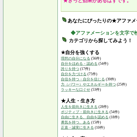
★きっと効果があるはずです。
あなたにぴったりの★アファメ
◆アファメーションを文字で
カテゴリから探してみよう！
★自分を強くする
理想の自分になる
(56件)
自分をほめる・認める
(54件)
誇りを持つ
(17件)
自分を力づける
(75件)
自信を持つ・自分を信じる
(39件)
力（パワー）やエネルギーを持つ
(25件)
ラッキーな口ぐせ
(53件)
★人生・生き方
人生を前向きに生きる
(28件)
ポジティブ・前向きに生きる
(54件)
自由に生きる、自由を認める
(18件)
勇気を持つ、ある
(15件)
正直・誠実に生きる
(10件)