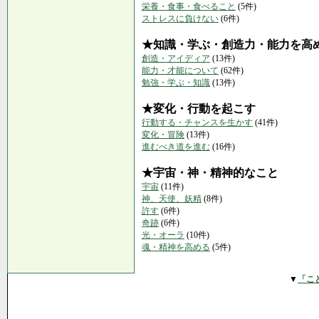
栄養・食事・食べること
(5件)
ストレスに負けない
(6件)
★知識・学ぶ・創造力・能力を高
創造・アイディア
(13件)
能力・才能について
(62件)
勉強・学ぶ・知識
(13件)
★変化・行動を起こす
行動する・チャンスを生かす
(41件)
変化・冒険
(13件)
進むべき道を進む
(16件)
★宇宙・神・精神的なこと
宇宙
(11件)
神、天使、妖精
(8件)
許す
(6件)
奇跡
(6件)
光・オーラ
(10件)
魂・精神を高める
(5件)
▼
「こ