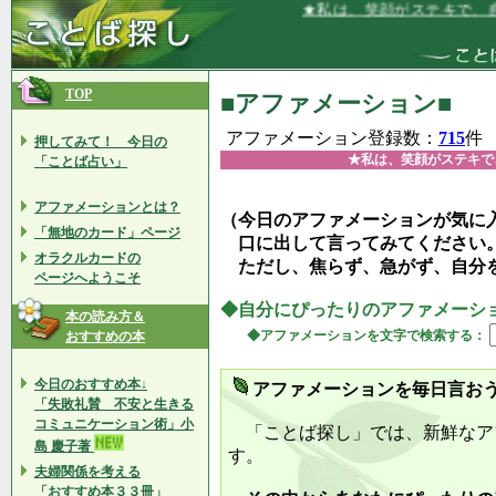
★私は、笑顔がステキで、自分でも笑
TOP
■アファメーション■
アファメーション登録数：
715
件
押してみて！ 今日の
★私は、笑顔がステキで
「ことば占い」
アファメーションとは？
（今日のアファメーションが気に
「無地のカード」ページ
口に出して言ってみてください
オラクルカードの
ただし、焦らず、急がず、自分
ページへようこそ
◆自分にぴったりのアファメーシ
本の読み方＆
◆アファメーションを文字で検索する：
おすすめの本
今日のおすすめ本↓
アファメーションを毎日言お
「失敗礼賛 不安と生きる
コミュニケーション術」小
「ことば探し」では、新鮮なア
島 慶子著
す。
夫婦関係を考える
「おすすめ本３３冊」