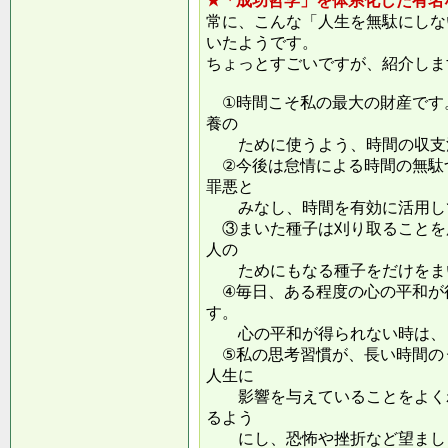
★「成功哲学」を体系化した有名
常に、こんな「人生を無駄にしな
いたようです。
ちょっとすごいですが、紹介しま
①時間こそ私の最大の財産です
養の
ために使うよう、時間の収支
②今後は怠情による時間の無駄
罪悪と
みなし、時間を有効に活用し
③まいた種子は刈り取ることを
人の
ためにもなる種子をだけをまい
④毎日、ある程度の心の平和が
す。
心の平和が得られない時は、ま
⑤私の思考習慣が、長い時間の
人生に
影響を与えていることをよくわ
るよう
にし、恐怖や挫折など望ましく