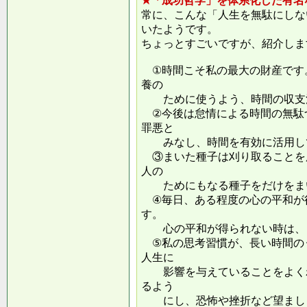
★「成功哲学」を体系化した有名
常に、こんな「人生を無駄にしな
いたようです。
ちょっとすごいですが、紹介しま
①時間こそ私の最大の財産です
養の
ために使うよう、時間の収支
②今後は怠情による時間の無駄
罪悪と
みなし、時間を有効に活用し
③まいた種子は刈り取ることを
人の
ためにもなる種子をだけをまい
④毎日、ある程度の心の平和が
す。
心の平和が得られない時は、ま
⑤私の思考習慣が、長い時間の
人生に
影響を与えていることをよくわ
るよう
にし、恐怖や挫折など望ましく