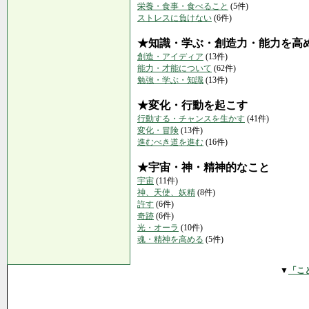
栄養・食事・食べること
(5件)
ストレスに負けない
(6件)
★知識・学ぶ・創造力・能力を高
創造・アイディア
(13件)
能力・才能について
(62件)
勉強・学ぶ・知識
(13件)
★変化・行動を起こす
行動する・チャンスを生かす
(41件)
変化・冒険
(13件)
進むべき道を進む
(16件)
★宇宙・神・精神的なこと
宇宙
(11件)
神、天使、妖精
(8件)
許す
(6件)
奇跡
(6件)
光・オーラ
(10件)
魂・精神を高める
(5件)
▼
「こ