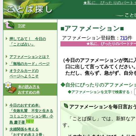
★私に、ぴったりのパートナーを見
TOP
■アファメーション■
アファメーション登録数：
715
件
押してみて！ 今日の
★私に、ぴったりのパートナ
「ことば占い」
アファメーションとは？
（今日のアファメーションが気に
「無地のカード」ページ
口に出して言ってみてください
オラクルカードの
ただし、焦らず、急がず、自分
ページへようこそ
◆自分にぴったりのアファメーシ
本の読み方＆
◆アファメーションを文字で検索する：
おすすめの本
今日のおすすめ本↓
アファメーションを毎日言お
「失敗礼賛 不安と生きる
コミュニケーション術」小
「ことば探し」では、新鮮なア
島 慶子著
す。
夫婦関係を考える
「おすすめ本３３冊」