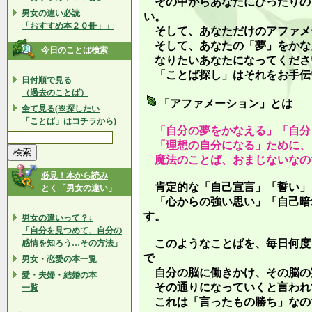
その中からあなたにぴったりの
男女の違い必読
い。
「おすすめ本２０冊」」
そして、あなただけのアファメ
そして、あなたの「夢」をかな
今日のことば検索
なりたいあなたになってくださ
「ことば探し」はそれをお手伝
日付順で見る
（過去のことば）
「アファメーション」とは
全て見る(※探したい
「ことば」はコチラから)
「自分の夢をかなえる」「自分
「理想の自分になる」ために、
魔法のことば、おまじないなの
必見！本から読み
肯定的な「自己宣言」「誓い」
とく「男女の違い」
「心からの強い思い」「自己暗
す。
男女の違いって？↓
「自分を見つめて、自分の
このようなことばを、毎日何度
感情を知ろう…その方法」
で
男女・恋愛の本一覧
自分の脳に働きかけ、その脳の
愛・夫婦・結婚の本
その通りになっていくと言われ
一覧
これは「言ったもの勝ち」なの