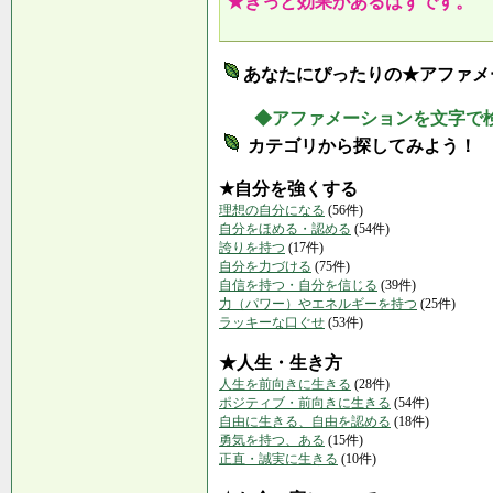
★きっと効果があるはずです。
あなたにぴったりの★アファメ
◆アファメーションを文字で
カテゴリから探してみよう！
★自分を強くする
理想の自分になる
(56件)
自分をほめる・認める
(54件)
誇りを持つ
(17件)
自分を力づける
(75件)
自信を持つ・自分を信じる
(39件)
力（パワー）やエネルギーを持つ
(25件)
ラッキーな口ぐせ
(53件)
★人生・生き方
人生を前向きに生きる
(28件)
ポジティブ・前向きに生きる
(54件)
自由に生きる、自由を認める
(18件)
勇気を持つ、ある
(15件)
正直・誠実に生きる
(10件)