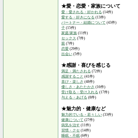
★愛・恋愛・家族について
愛・愛される・好かれる
(14件)
愛する・好きになる
(13件)
パートナー・結婚について
(43件)
子
(15件)
家庭/家族
(11件)
セックス
(7件)
親
(7件)
恋愛
(29件)
出会い
(5件)
★感謝・喜びを感じる
満足・満たされる
(72件)
感謝すること
(41件)
喜び・楽しさ
(48件)
優しさ・あたたかさ
(16件)
受け取る・受け入れる
(17件)
与える・あげる
(8件)
★魅力的・健康など
魅力的でいる・若々しい
(33件)
健康について
(27件)
病気を治す
(11件)
習慣・クセ
(14件)
睡眠・不眠
(6件)