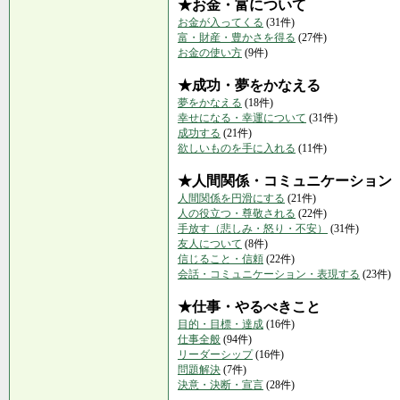
★お金・富について
お金が入ってくる
(31件)
富・財産・豊かさを得る
(27件)
お金の使い方
(9件)
★成功・夢をかなえる
夢をかなえる
(18件)
幸せになる・幸運について
(31件)
成功する
(21件)
欲しいものを手に入れる
(11件)
★人間関係・コミュニケーション
人間関係を円滑にする
(21件)
人の役立つ・尊敬される
(22件)
手放す（悲しみ・怒り・不安）
(31件)
友人について
(8件)
信じること・信頼
(22件)
会話・コミュニケーション・表現する
(23件)
★仕事・やるべきこと
目的・目標・達成
(16件)
仕事全般
(94件)
リーダーシップ
(16件)
問題解決
(7件)
決意・決断・宣言
(28件)