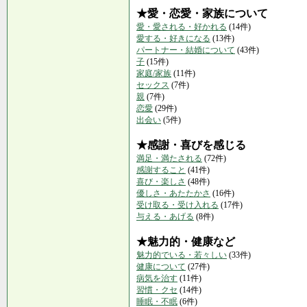
★愛・恋愛・家族について
愛・愛される・好かれる
(14件)
愛する・好きになる
(13件)
パートナー・結婚について
(43件)
子
(15件)
家庭/家族
(11件)
セックス
(7件)
親
(7件)
恋愛
(29件)
出会い
(5件)
★感謝・喜びを感じる
満足・満たされる
(72件)
感謝すること
(41件)
喜び・楽しさ
(48件)
優しさ・あたたかさ
(16件)
受け取る・受け入れる
(17件)
与える・あげる
(8件)
★魅力的・健康など
魅力的でいる・若々しい
(33件)
健康について
(27件)
病気を治す
(11件)
習慣・クセ
(14件)
睡眠・不眠
(6件)