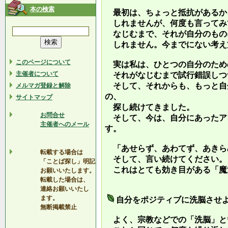
本の検索
最初は、ちょっと抵抗があるか
しれませんが、何度も言ってみ
なじむまで、それが自分のもの
しれません。今までにない考え
このページについて
実は私は、ひとつの自分のため
主催者について
それがなじむまで試行錯誤しつ
そして、それからも、もっと自
メルマガ登録と解除
の、
サイトマップ
探し続けてきました。
お問合せ
そして、今は、自分にあったア
主催者へのメール
す。
「あせらず、あわてず、あきら
転載する場合は
そして、言い続けてください。
「ことば探し」明記
これはとても効き目がある「魔
お願いいたします。
転載した場合は、
連絡お願いいたし
ます。
自分をポジティブに洗脳させ
無断掲載禁止
よく、宗教などでの「洗脳」と