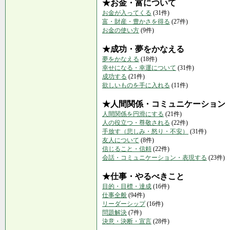
★お金・富について
お金が入ってくる
(31件)
富・財産・豊かさを得る
(27件)
お金の使い方
(9件)
★成功・夢をかなえる
夢をかなえる
(18件)
幸せになる・幸運について
(31件)
成功する
(21件)
欲しいものを手に入れる
(11件)
★人間関係・コミュニケーション
人間関係を円滑にする
(21件)
人の役立つ・尊敬される
(22件)
手放す（悲しみ・怒り・不安）
(31件)
友人について
(8件)
信じること・信頼
(22件)
会話・コミュニケーション・表現する
(23件)
★仕事・やるべきこと
目的・目標・達成
(16件)
仕事全般
(94件)
リーダーシップ
(16件)
問題解決
(7件)
決意・決断・宣言
(28件)