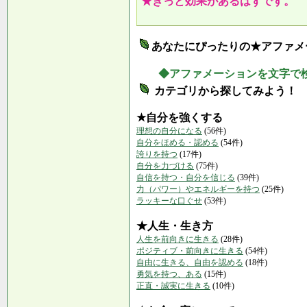
★きっと効果があるはずです。
あなたにぴったりの★アファメ
◆アファメーションを文字で
カテゴリから探してみよう！
★自分を強くする
理想の自分になる
(56件)
自分をほめる・認める
(54件)
誇りを持つ
(17件)
自分を力づける
(75件)
自信を持つ・自分を信じる
(39件)
力（パワー）やエネルギーを持つ
(25件)
ラッキーな口ぐせ
(53件)
★人生・生き方
人生を前向きに生きる
(28件)
ポジティブ・前向きに生きる
(54件)
自由に生きる、自由を認める
(18件)
勇気を持つ、ある
(15件)
正直・誠実に生きる
(10件)