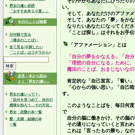
その中からあなたにぴったりの
男女の違い必読
い。
「おすすめ本２０冊」」
そして、あなただけのアファメ
そして、あなたの「夢」をかな
今日のことば検索
なりたいあなたになってくださ
「ことば探し」はそれをお手伝
日付順で見る
（過去のことば）
「アファメーション」とは
全て見る(※探したい
「ことば」はコチラから)
「自分の夢をかなえる」「自分
「理想の自分になる」ために、
魔法のことば、おまじないなの
必見！本から読み
肯定的な「自己宣言」「誓い」
とく「男女の違い」
「心からの強い思い」「自己暗
す。
男女の違いって？↓
「自分を見つめて、自分の
このようなことばを、毎日何度
感情を知ろう…その方法」
で
男女・恋愛の本一覧
自分の脳に働きかけ、その脳の
愛・夫婦・結婚の本
その通りになっていくと言われ
一覧
これは「言ったもの勝ち」なの