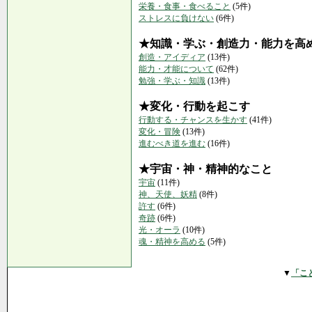
栄養・食事・食べること
(5件)
ストレスに負けない
(6件)
★知識・学ぶ・創造力・能力を高
創造・アイディア
(13件)
能力・才能について
(62件)
勉強・学ぶ・知識
(13件)
★変化・行動を起こす
行動する・チャンスを生かす
(41件)
変化・冒険
(13件)
進むべき道を進む
(16件)
★宇宙・神・精神的なこと
宇宙
(11件)
神、天使、妖精
(8件)
許す
(6件)
奇跡
(6件)
光・オーラ
(10件)
魂・精神を高める
(5件)
▼
「こ