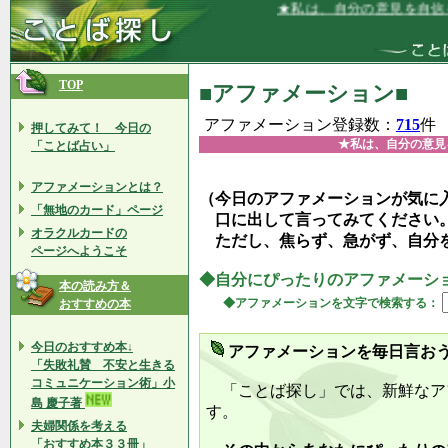
★私は、自分の意見を自信を持って言
TOP
■アファメーション■
アファメーション登録数：
715
件
押してみて！ 今日の
★私は、自分の意見
「ことば占い」
アファメーションとは？
（今日のアファメーションが気に
「無地のカード」ページ
口に出して言ってみてください
オラクルカードの
ただし、焦らず、急がず、自分
ページへようこそ
◆自分にぴったりのアファメーシ
本の読み方＆
◆アファメーションを文字で検索する：
おすすめの本
今日のおすすめ本↓
アファメーションを毎日言お
「失敗礼賛 不安と生きる
コミュニケーション術」小
「ことば探し」では、新鮮なア
島 慶子著
す。
夫婦関係を考える
「おすすめ本３３冊」