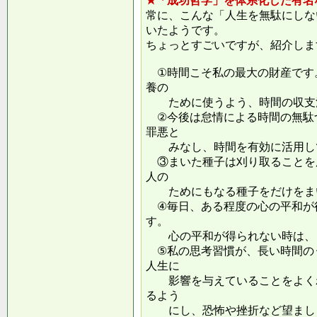
★「成功哲学」を体系化した有名
常に、こんな「人生を無駄にしな
いたようです。
ちょっとすごいですが、紹介しま
①時間こそ私の最大の財産です
養の
ために使うよう、時間の収支
②今後は怠情による時間の無駄
罪悪と
みなし、時間を有効に活用し
③まいた種子は刈り取ることを
人の
ためにもなる種子をだけをまい
④毎日、ある程度の心の平和が
す。
心の平和が得られない時は、ま
⑤私の思考習慣が、長い時間の
人生に
影響を与えていることをよくわ
るよう
にし、恐怖や挫折など望ましく