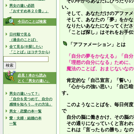
その中からあなたにぴったりの
男女の違い必読
い。
「おすすめ本２０冊」」
そして、あなただけのアファメ
そして、あなたの「夢」をかな
今日のことば検索
なりたいあなたになってくださ
「ことば探し」はそれをお手伝
日付順で見る
（過去のことば）
「アファメーション」とは
全て見る(※探したい
「ことば」はコチラから)
「自分の夢をかなえる」「自分
「理想の自分になる」ために、
魔法のことば、おまじないなの
必見！本から読み
肯定的な「自己宣言」「誓い」
とく「男女の違い」
「心からの強い思い」「自己暗
す。
男女の違いって？↓
「自分を見つめて、自分の
このようなことばを、毎日何度
感情を知ろう…その方法」
で
男女・恋愛の本一覧
自分の脳に働きかけ、その脳の
愛・夫婦・結婚の本
その通りになっていくと言われ
一覧
これは「言ったもの勝ち」なの