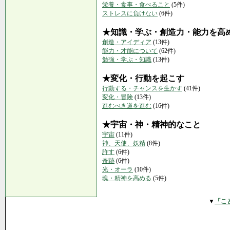
栄養・食事・食べること
(5件)
ストレスに負けない
(6件)
★知識・学ぶ・創造力・能力を高
創造・アイディア
(13件)
能力・才能について
(62件)
勉強・学ぶ・知識
(13件)
★変化・行動を起こす
行動する・チャンスを生かす
(41件)
変化・冒険
(13件)
進むべき道を進む
(16件)
★宇宙・神・精神的なこと
宇宙
(11件)
神、天使、妖精
(8件)
許す
(6件)
奇跡
(6件)
光・オーラ
(10件)
魂・精神を高める
(5件)
▼
「こ