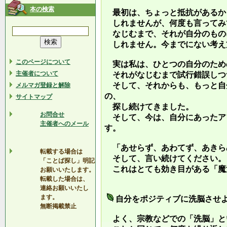
本の検索
最初は、ちょっと抵抗があるか
しれませんが、何度も言ってみ
なじむまで、それが自分のもの
しれません。今までにない考え
このページについて
実は私は、ひとつの自分のため
主催者について
それがなじむまで試行錯誤しつ
そして、それからも、もっと自
メルマガ登録と解除
の、
サイトマップ
探し続けてきました。
お問合せ
そして、今は、自分にあったア
主催者へのメール
す。
「あせらず、あわてず、あきら
転載する場合は
そして、言い続けてください。
「ことば探し」明記
これはとても効き目がある「魔
お願いいたします。
転載した場合は、
連絡お願いいたし
ます。
自分をポジティブに洗脳させ
無断掲載禁止
よく、宗教などでの「洗脳」と