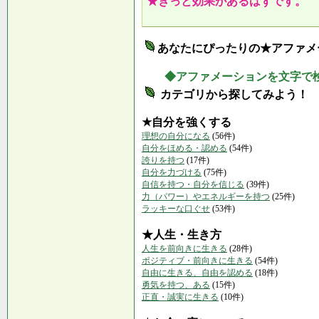
★きっと効果があるはずです。
あなたにぴったりの★アファメ
◆アファメーションを文字で
カテゴリから探してみよう！
★自分を強くする
理想の自分になる
(56件)
自分をほめる・認める
(54件)
誇りを持つ
(17件)
自分を力づける
(75件)
自信を持つ・自分を信じる
(39件)
力（パワー）やエネルギーを持つ
(25件)
ラッキーな口ぐせ
(53件)
★人生・生き方
人生を前向きに生きる
(28件)
ポジティブ・前向きに生きる
(54件)
自由に生きる、自由を認める
(18件)
勇気を持つ、ある
(15件)
正直・誠実に生きる
(10件)