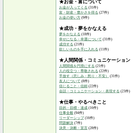
★お金・富について
お金が入ってくる
(31件)
富・財産・豊かさを得る
(27件)
お金の使い方
(9件)
★成功・夢をかなえる
夢をかなえる
(18件)
幸せになる・幸運について
(31件)
成功する
(21件)
欲しいものを手に入れる
(11件)
★人間関係・コミュニケーション
人間関係を円滑にする
(21件)
人の役立つ・尊敬される
(22件)
手放す（悲しみ・怒り・不安）
(31件)
友人について
(8件)
信じること・信頼
(22件)
会話・コミュニケーション・表現する
(23件)
★仕事・やるべきこと
目的・目標・達成
(16件)
仕事全般
(94件)
リーダーシップ
(16件)
問題解決
(7件)
決意・決断・宣言
(28件)