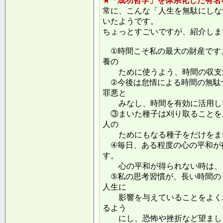
★「成功哲学」を体系化した有名
常に、こんな「人生を無駄にしな
いたようです。
ちょっとすごいですが、紹介しま
①時間こそ私の最大の財産です
養の
ために使うよう、時間の収支
②今後は怠情による時間の無駄
罪悪と
みなし、時間を有効に活用し
③まいた種子は刈り取ることを
人の
ためにもなる種子をだけをまい
④毎日、ある程度の心の平和が
す。
心の平和が得られない時は、ま
⑤私の思考習慣が、長い時間の
人生に
影響を与えていることをよくわ
るよう
にし、恐怖や挫折など望ましく