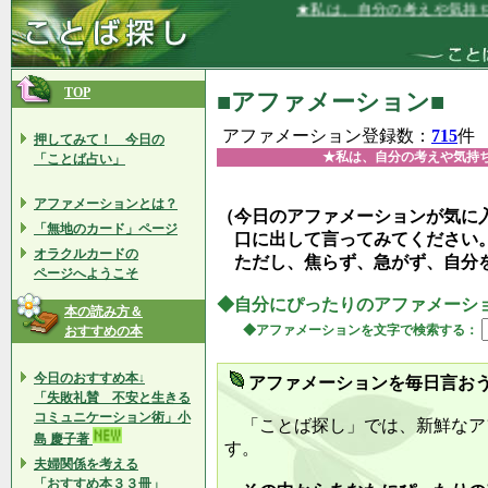
★私は、自分の考えや気持ちを正直に
TOP
■アファメーション■
アファメーション登録数：
715
件
押してみて！ 今日の
★私は、自分の考えや気持
「ことば占い」
アファメーションとは？
（今日のアファメーションが気に
「無地のカード」ページ
口に出して言ってみてください
オラクルカードの
ただし、焦らず、急がず、自分
ページへようこそ
◆自分にぴったりのアファメーシ
本の読み方＆
◆アファメーションを文字で検索する：
おすすめの本
今日のおすすめ本↓
アファメーションを毎日言お
「失敗礼賛 不安と生きる
コミュニケーション術」小
「ことば探し」では、新鮮なア
島 慶子著
す。
夫婦関係を考える
「おすすめ本３３冊」