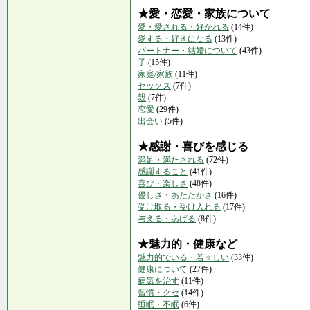
★愛・恋愛・家族について
愛・愛される・好かれる
(14件)
愛する・好きになる
(13件)
パートナー・結婚について
(43件)
子
(15件)
家庭/家族
(11件)
セックス
(7件)
親
(7件)
恋愛
(29件)
出会い
(5件)
★感謝・喜びを感じる
満足・満たされる
(72件)
感謝すること
(41件)
喜び・楽しさ
(48件)
優しさ・あたたかさ
(16件)
受け取る・受け入れる
(17件)
与える・あげる
(8件)
★魅力的・健康など
魅力的でいる・若々しい
(33件)
健康について
(27件)
病気を治す
(11件)
習慣・クセ
(14件)
睡眠・不眠
(6件)