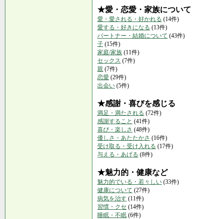
★愛・恋愛・家族について
愛・愛される・好かれる
(14件)
愛する・好きになる
(13件)
パートナー・結婚について
(43件)
子
(15件)
家庭/家族
(11件)
セックス
(7件)
親
(7件)
恋愛
(29件)
出会い
(5件)
★感謝・喜びを感じる
満足・満たされる
(72件)
感謝すること
(41件)
喜び・楽しさ
(48件)
優しさ・あたたかさ
(16件)
受け取る・受け入れる
(17件)
与える・あげる
(8件)
★魅力的・健康など
魅力的でいる・若々しい
(33件)
健康について
(27件)
病気を治す
(11件)
習慣・クセ
(14件)
睡眠・不眠
(6件)