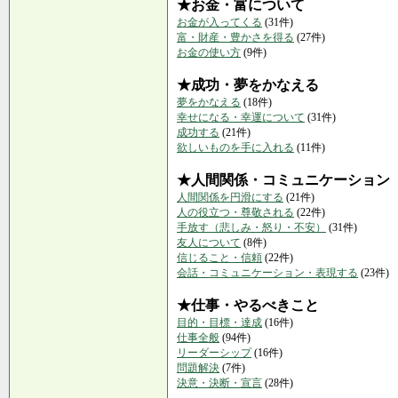
★お金・富について
お金が入ってくる
(31件)
富・財産・豊かさを得る
(27件)
お金の使い方
(9件)
★成功・夢をかなえる
夢をかなえる
(18件)
幸せになる・幸運について
(31件)
成功する
(21件)
欲しいものを手に入れる
(11件)
★人間関係・コミュニケーション
人間関係を円滑にする
(21件)
人の役立つ・尊敬される
(22件)
手放す（悲しみ・怒り・不安）
(31件)
友人について
(8件)
信じること・信頼
(22件)
会話・コミュニケーション・表現する
(23件)
★仕事・やるべきこと
目的・目標・達成
(16件)
仕事全般
(94件)
リーダーシップ
(16件)
問題解決
(7件)
決意・決断・宣言
(28件)