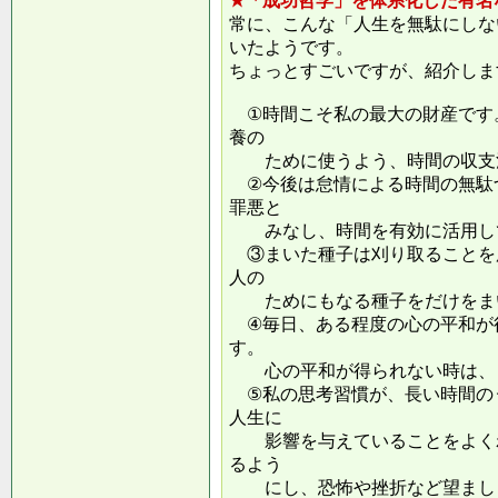
★「成功哲学」を体系化した有名
常に、こんな「人生を無駄にしな
いたようです。
ちょっとすごいですが、紹介しま
①時間こそ私の最大の財産です
養の
ために使うよう、時間の収支
②今後は怠情による時間の無駄
罪悪と
みなし、時間を有効に活用し
③まいた種子は刈り取ることを
人の
ためにもなる種子をだけをまい
④毎日、ある程度の心の平和が
す。
心の平和が得られない時は、ま
⑤私の思考習慣が、長い時間の
人生に
影響を与えていることをよくわ
るよう
にし、恐怖や挫折など望ましく