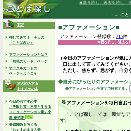
★親を許し、過去を許し、そして今を生
TOP
■アファメーション■
アファメーション登録数：
715
件
押してみて！ 今日の
★親を許し、過去を
「ことば占い」
アファメーションとは？
（今日のアファメーションが気に
「無地のカード」ページ
口に出して言ってみてください
オラクルカードの
ただし、焦らず、急がず、自分
ページへようこそ
◆自分にぴったりのアファメーシ
本の読み方＆
◆アファメーションを文字で検索する：
おすすめの本
今日のおすすめ本↓
アファメーションを毎日言お
「失敗礼賛 不安と生きる
コミュニケーション術」小
「ことば探し」では、新鮮なア
島 慶子著
す。
夫婦関係を考える
「おすすめ本３３冊」