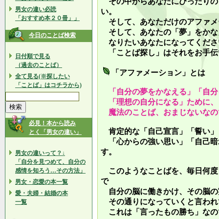
その中からあなたにぴったりの
男女の違い必読
い。
「おすすめ本２０冊」」
そして、あなただけのアファメ
そして、あなたの「夢」をかな
今日のことば検索
なりたいあなたになってくださ
「ことば探し」はそれをお手伝
日付順で見る
（過去のことば）
「アファメーション」とは
全て見る(※探したい
「ことば」はコチラから)
「自分の夢をかなえる」「自分
「理想の自分になる」ために、
魔法のことば、おまじないなの
必見！本から読み
肯定的な「自己宣言」「誓い」
とく「男女の違い」
「心からの強い思い」「自己暗
す。
男女の違いって？↓
「自分を見つめて、自分の
このようなことばを、毎日何度
感情を知ろう…その方法」
で
男女・恋愛の本一覧
自分の脳に働きかけ、その脳の
愛・夫婦・結婚の本
その通りになっていくと言われ
一覧
これは「言ったもの勝ち」なの