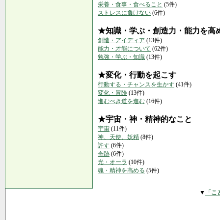
栄養・食事・食べること
(5件)
ストレスに負けない
(6件)
★知識・学ぶ・創造力・能力を高
創造・アイディア
(13件)
能力・才能について
(62件)
勉強・学ぶ・知識
(13件)
★変化・行動を起こす
行動する・チャンスを生かす
(41件)
変化・冒険
(13件)
進むべき道を進む
(16件)
★宇宙・神・精神的なこと
宇宙
(11件)
神、天使、妖精
(8件)
許す
(6件)
奇跡
(6件)
光・オーラ
(10件)
魂・精神を高める
(5件)
▼
「こ