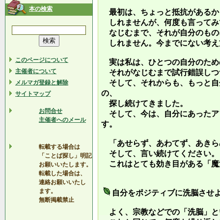
本の検索
最初は、ちょっと抵抗があるか
しれませんが、何度も言ってみ
なじむまで、それが自分のもの
しれません。今までにない考え
このページについて
実は私は、ひとつの自分のため
主催者について
それがなじむまで試行錯誤しつ
そして、それからも、もっと自
メルマガ登録と解除
の、
サイトマップ
探し続けてきました。
お問合せ
そして、今は、自分にあったア
主催者へのメール
す。
「あせらず、あわてず、あきら
転載する場合は
そして、言い続けてください。
「ことば探し」明記
これはとても効き目がある「魔
お願いいたします。
転載した場合は、
連絡お願いいたし
ます。
自分をポジティブに洗脳させ
無断掲載禁止
よく、宗教などでの「洗脳」と