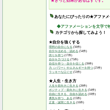
★きっと効果があるはずです。
あなたにぴったりの★アファメ
◆アファメーションを文字で
カテゴリから探してみよう！
★自分を強くする
理想の自分になる
(56件)
自分をほめる・認める
(54件)
誇りを持つ
(17件)
自分を力づける
(75件)
自信を持つ・自分を信じる
(39件)
力（パワー）やエネルギーを持つ
(25件)
ラッキーな口ぐせ
(53件)
★人生・生き方
人生を前向きに生きる
(28件)
ポジティブ・前向きに生きる
(54件)
自由に生きる、自由を認める
(18件)
勇気を持つ、ある
(15件)
正直・誠実に生きる
(10件)