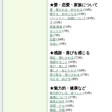
★愛・恋愛・家族について
愛・愛される・好かれる
(14件)
愛する・好きになる
(13件)
パートナー・結婚について
(43件)
子
(15件)
家庭/家族
(11件)
セックス
(7件)
親
(7件)
恋愛
(29件)
出会い
(5件)
★感謝・喜びを感じる
満足・満たされる
(72件)
感謝すること
(41件)
喜び・楽しさ
(48件)
優しさ・あたたかさ
(16件)
受け取る・受け入れる
(17件)
与える・あげる
(8件)
★魅力的・健康など
魅力的でいる・若々しい
(33件)
健康について
(27件)
病気を治す
(11件)
習慣・クセ
(14件)
睡眠・不眠
(6件)