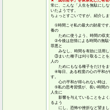
★「成功哲学」を体系化した有名
常に、こんな「人生を無駄にしな
いたようです。
ちょっとすごいですが、紹介しま
①時間こそ私の最大の財産です
養の
ために使うよう、時間の収支
②今後は怠情による時間の無駄
罪悪と
みなし、時間を有効に活用し
③まいた種子は刈り取ることを
人の
ためにもなる種子をだけをまい
④毎日、ある程度の心の平和が
す。
心の平和が得られない時は、ま
⑤私の思考習慣が、長い時間の
人生に
影響を与えていることをよくわ
るよう
にし、恐怖や挫折など望ましく