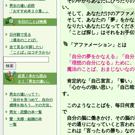
その中からあなたにぴったりの
男女の違い必読
い。
「おすすめ本２０冊」」
そして、あなただけのアファメ
そして、あなたの「夢」をかな
今日のことば検索
なりたいあなたになってくださ
「ことば探し」はそれをお手伝
日付順で見る
（過去のことば）
「アファメーション」とは
全て見る(※探したい
「ことば」はコチラから)
「自分の夢をかなえる」「自分
「理想の自分になる」ために、
魔法のことば、おまじないなの
必見！本から読み
肯定的な「自己宣言」「誓い」
とく「男女の違い」
「心からの強い思い」「自己暗
す。
男女の違いって？↓
「自分を見つめて、自分の
このようなことばを、毎日何度
感情を知ろう…その方法」
で
男女・恋愛の本一覧
自分の脳に働きかけ、その脳の
愛・夫婦・結婚の本
その通りになっていくと言われ
一覧
これは「言ったもの勝ち」なの