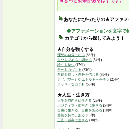
★きっと効果があるはずです。
あなたにぴったりの★アファメ
◆アファメーションを文字で
カテゴリから探してみよう！
★自分を強くする
理想の自分になる
(56件)
自分をほめる・認める
(54件)
誇りを持つ
(17件)
自分を力づける
(75件)
自信を持つ・自分を信じる
(39件)
力（パワー）やエネルギーを持つ
(25件)
ラッキーな口ぐせ
(53件)
★人生・生き方
人生を前向きに生きる
(28件)
ポジティブ・前向きに生きる
(54件)
自由に生きる、自由を認める
(18件)
勇気を持つ、ある
(15件)
正直・誠実に生きる
(10件)