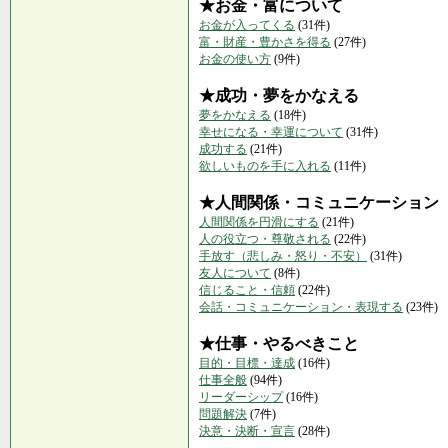
★お金・富について
お金が入ってくる
(31件)
富・財産・豊かさを得る
(27件)
お金の使い方
(9件)
★成功・夢をかなえる
夢をかなえる
(18件)
幸せになる・幸運について
(31件)
成功する
(21件)
欲しいものを手に入れる
(11件)
★人間関係・コミュニケーション
人間関係を円滑にする
(21件)
人の役立つ・尊敬される
(22件)
手放す（悲しみ・怒り・不安）
(31件)
友人について
(8件)
信じること・信頼
(22件)
会話・コミュニケーション・表現する
(23件)
★仕事・やるべきこと
目的・目標・達成
(16件)
仕事全般
(94件)
リーダーシップ
(16件)
問題解決
(7件)
決意・決断・宣言
(28件)