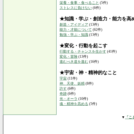
栄養・食事・食べること
(5件)
ストレスに負けない
(6件)
★知識・学ぶ・創造力・能力を高
創造・アイディア
(13件)
能力・才能について
(62件)
勉強・学ぶ・知識
(13件)
★変化・行動を起こす
行動する・チャンスを生かす
(41件)
変化・冒険
(13件)
進むべき道を進む
(16件)
★宇宙・神・精神的なこと
宇宙
(11件)
神、天使、妖精
(8件)
許す
(6件)
奇跡
(6件)
光・オーラ
(10件)
魂・精神を高める
(5件)
▼
「こ