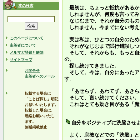
本の検索
最初は、ちょっと抵抗があるか
しれませんが、何度も言ってみ
なじむまで、それが自分のもの
しれません。今までにない考え
このページについて
実は私は、ひとつの自分のため
主催者について
それがなじむまで試行錯誤しつ
そして、それからも、もっと自
メルマガ登録と解除
の、
サイトマップ
探し続けてきました。
お問合せ
そして、今は、自分にあったア
主催者へのメール
す。
「あせらず、あわてず、あきら
転載する場合は
そして、言い続けてください。
「ことば探し」明記
これはとても効き目がある「魔
お願いいたします。
転載した場合は、
連絡お願いいたし
ます。
自分をポジティブに洗脳させ
無断掲載禁止
よく、宗教などでの「洗脳」と