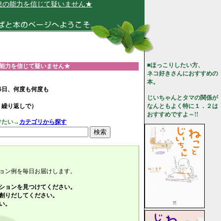
信じて疑いません★
■ほっこりしたい方、
能力を信じて疑いません★
ネコ好きさんにおすすめの
本。
毎日、何度も何度も
じいちゃんとタマの関係が
、繰り返しで）
なんともよく特に１．２は
おすすめですよ～!!
けたい→
カテゴリから探す
ョン例を毎日お届けします。
ションを見つけてください。
創りだしてください。
い。