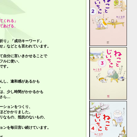
てくれる」
てあげる、
祈り」「成功キーワード」
せ」
などとも言われています。
て自分に言いきかせることで
フルに使い、
です。
んし、違和感があるかも
。
は、少し時間がかかるかも
さら…
ーションをつくり、
ほどかかりました。
リなもの、抵抗のないもの、
ョンを毎日言い続けています。