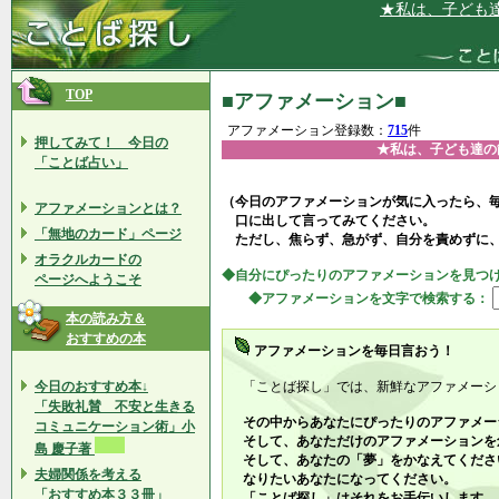
★私は、子ども達の能力を
TOP
■アファメーション■
アファメーション登録数：
715
件
押してみて！ 今日の
★私は、子ども達の
「ことば占い」
（今日のアファメーションが気に入ったら、
アファメーションとは？
口に出して言ってみてください。
「無地のカード」ページ
ただし、焦らず、急がず、自分を責めずに
オラクルカードの
◆自分にぴったりのアファメーションを見つ
ページへようこそ
◆アファメーションを文字で検索する：
本の読み方＆
おすすめの本
アファメーションを毎日言おう！
今日のおすすめ本↓
「ことば探し」では、新鮮なアファメーシ
「失敗礼賛 不安と生きる
その中からあなたにぴったりのアファメー
コミュニケーション術」小
そして、あなただけのアファメーションを
島 慶子著
そして、あなたの「夢」をかなえてくださ
夫婦関係を考える
なりたいあなたになってください。
「おすすめ本３３冊」
「ことば探し」はそれをお手伝いします。