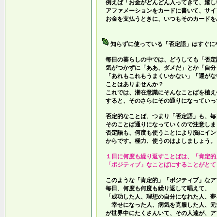
例えば「お金がどんどん入ってきて、嬉し
アファメーションをカードに書いて、サイ
お金を支払うときに、いつもそのカードを
知らずに使っている「否定語」はすぐに
毎日の暮らしの中では、どうしても「否定
気がつかずに「ああ、ダメだ」とか「自分
「あれもこれもうまくいかない」「運がな
ことはありませんか？
これでは、潜在意識にそんなことばを植え
すると、そのさらにその通りになっていっ
否定的なことば、つまり「否定語」も、毎
そのことば通りになっていくので注意しま
否定語も、何度も使うことにより脳にイン
からです。極力、使うのはよしましょう。
１日に何度も繰り返すことばは、「肯定的
「ポジティブ」なことばにすることがとて
このような「肯定的」「ポジティブ」なア
毎日、何度も何度も繰り返して唱えて、
「成功した人、理想の自分になれた人、夢
幸せになった人、病気を克服した人、元
が世界中にたくさんいて、その人達が、ア