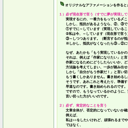
オリジナルなアファメーションを作ると
１）必ず現在形で言う（すでに夢が実現して
実現するにの、一番力をもっている〆こ
しかし、抵抗があるようなら、②、③で
①すでに～しています（実現しているこ
②私は今、～しています（現在形で言う
③～しつつあります。（断言するのが抵
※しかし、抵抗がなくなったら③→②に
なぜ、あたかも「もう実現しているかの
それは、例えば「作家になりたい」と言
作家になるためにどうしたらいいか、ど
方法論を考えてしまい、一歩が踏み出せ
しかし「自分がもう作家だ！」と言い切
もう書くしかありません。書き始めるし
そうです、あれこれと考えたり、準備す
早道なのです。書き始められるのです。
ですので、もうなっているかのように、
言い切った方がいいのです。
２）必ず、肯定的なことを言う
文章全体が、否定的になっていないか確
例えば、
私は○○をしたいけれど、頑張れるまでや
ではなく、