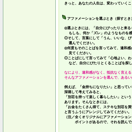
きっと、あなたの人生は、変わっていくこ
アファメーションを選ぶとき（探すとき
◎選ぶときには、「自分にぴったりと来る
もしも、何か「ズレ」のようなものを感
◎そして、言葉にして「うん、いいな、ぴ
選んでください。
◎何度もそのことばを言ってみて、違和感
見てください。
◎ことばにして言ってみて「心地よい、わ
など、自分にぴたりとくることばを探し
なにより、違和感がなく、抵抗なく言える
そんなアファメーションを選んで、あるい
例えば、「金持ちになりたい」と思ってい
深堀して考えてみると、
「別荘を持って楽しく暮らしたい」という
あります。そんなときには、
「お金をたくさん得て、ステキな別荘を買
と言うふうにアレンジしてみてください。
（注／全くオリジナルにアファメーション
ポイントがあるので、それを読んでか