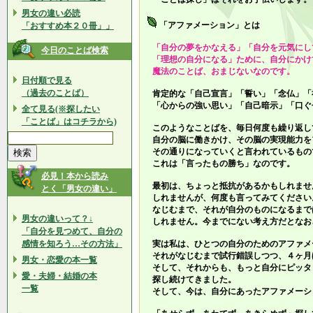
男女の違い必読
「アファメーション」とは
「おすすめ本２０冊」」
「自分の夢をかなえる」「自分を元気にし
今日のことば検索
「理想の自分になる」ために、自分にかけ
魔法のことば、おまじないなのです。
日付順で見る
（過去のことば）
肯定的な「自己宣言」「誓い」「念仏」「
「心からの強い思い」「自己暗示」「口ぐ
全て見る(※探したい
「ことば」はコチラから)
このようなことばを、毎日何度も繰り返し
自分の脳に働きかけ、その脳の実現能力を
その通りになっていくと言われているもの
これは「言ったもの勝ち」なのです。
必見！本から読み
最初は、ちょっと抵抗があるかもしれませ
とく「男女の違い」
しれませんが、何度も言ってみてください
なじむまで、それが自分のものになるまで
男女の違いって？↓
しれません。今までにない考え方だとなお
「自分を見つめて、自分の
感情を知ろう…その方法」
実は私は、ひとつの自分のためのアファメ
それがなじむまで試行錯誤しつつ、４ヶ月
男女・恋愛の本一覧
そして、それからも、もっと自分にピッタ
愛・夫婦・結婚の本
探し続けてきました。
一覧
そして、今は、自分にあったアファメーシ