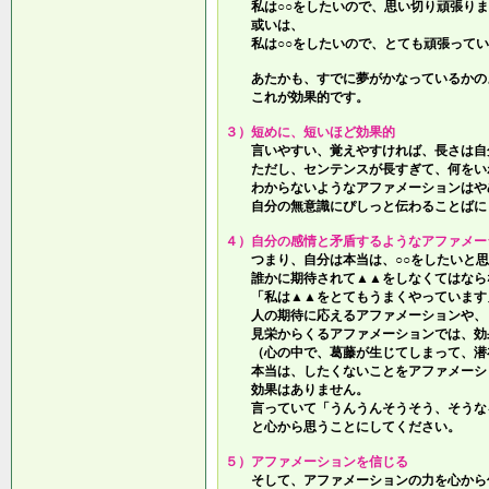
私は○○をしたいので、思い切り頑張りま
或いは、
私は○○をしたいので、とても頑張ってい
あたかも、すでに夢がかなっているかの
これが効果的です。
３）短めに、短いほど効果的
言いやすい、覚えやすければ、長さは自
ただし、センテンスが長すぎて、何をい
わからないようなアファメーションはや
自分の無意識にぴしっと伝わることばに
４）自分の感情と矛盾するようなアファメー
つまり、自分は本当は、○○をしたいと思
誰かに期待されて▲▲をしなくてはなら
「私は▲▲をとてもうまくやっています
人の期待に応えるアファメーションや、
見栄からくるアファメーションでは、効
（心の中で、葛藤が生じてしまって、潜
本当は、したくないことをアファメーシ
効果はありません。
言っていて
「うんうんそうそう、そうな
と心から思うことにしてください。
５）アファメーションを信じる
そして、アファメーションの力を心から