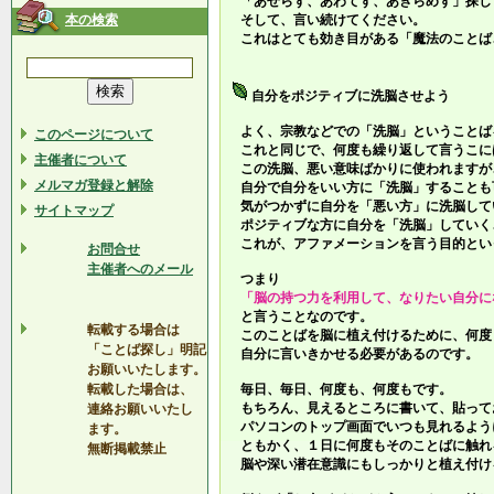
「あせらず、あわてず、あきらめず」探し
本の検索
そして、言い続けてください。
これはとても効き目がある「魔法のことば
自分をポジティブに洗脳させよう
よく、宗教などでの「洗脳」ということば
このページについて
これと同じで、何度も繰り返して言うこに
主催者について
この洗脳、悪い意味ばかりに使われますが
メルマガ登録と解除
自分で自分をいい方に「洗脳」することも
気がつかずに自分を「悪い方」に洗脳して
サイトマップ
ポジティブな方に自分を「洗脳」していく
これが、アファメーションを言う目的とい
お問合せ
主催者へのメール
つまり
「脳の持つ力を利用して、なりたい自分に
と言うことなのです。
転載する場合は
このことばを脳に植え付けるために、何度
「ことば探し」明記
自分に言いきかせる必要があるのです。
お願いいたします。
転載した場合は、
毎日、毎日、何度も、何度もです。
もちろん、見えるところに書いて、貼って
連絡お願いいたし
パソコンのトップ画面でいつも見れるよう
ます。
ともかく、１日に何度もそのことばに触れ
無断掲載禁止
脳や深い潜在意識にもしっかりと植え付け