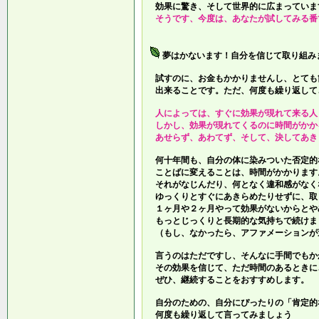
効果に驚き、そして世界的に広まっていま
そうです、今度は、あなたが試してみる番
夢はかないます！自分を信じて取り組み
試すのに、お金もかかりませんし、とても
出来ることです。ただ、何度も繰り返して
人によっては、すぐに効果が現れて来る人
しかし、効果が現れてくるのに時間がかか
あせらず、あわてず、そして、決してあき
何十年間も、自分の体に染みついた否定的
ことばに変えることは、時間がかかります
それがなじんだり、何となく違和感がなく
ゆっくりとすぐにあきらめたりせずに、取
１ヶ月や２ヶ月やって効果がないからとや
もっとじっくりと長期的な気持ちで続けま
（もし、なかったら、アファメーションが
言うのはただですし、そんなに手間でもか
その効果を信じて、ただ時間のあるときに
ぜひ、継続することをおすすめします。
自分のための、自分にぴったりの「肯定的
何度も繰り返して言ってみましょう