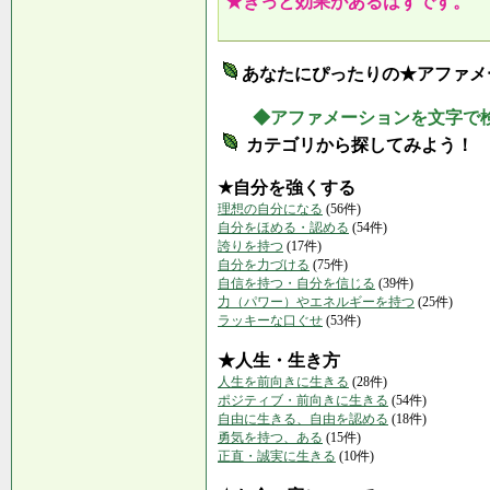
★きっと効果があるはずです。
あなたにぴったりの★アファメ
◆アファメーションを文字で
カテゴリから探してみよう！
★自分を強くする
理想の自分になる
(56件)
自分をほめる・認める
(54件)
誇りを持つ
(17件)
自分を力づける
(75件)
自信を持つ・自分を信じる
(39件)
力（パワー）やエネルギーを持つ
(25件)
ラッキーな口ぐせ
(53件)
★人生・生き方
人生を前向きに生きる
(28件)
ポジティブ・前向きに生きる
(54件)
自由に生きる、自由を認める
(18件)
勇気を持つ、ある
(15件)
正直・誠実に生きる
(10件)