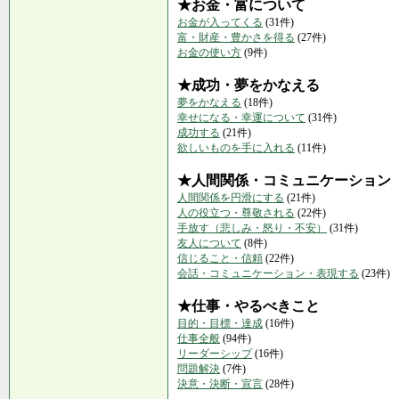
★お金・富について
お金が入ってくる
(31件)
富・財産・豊かさを得る
(27件)
お金の使い方
(9件)
★成功・夢をかなえる
夢をかなえる
(18件)
幸せになる・幸運について
(31件)
成功する
(21件)
欲しいものを手に入れる
(11件)
★人間関係・コミュニケーション
人間関係を円滑にする
(21件)
人の役立つ・尊敬される
(22件)
手放す（悲しみ・怒り・不安）
(31件)
友人について
(8件)
信じること・信頼
(22件)
会話・コミュニケーション・表現する
(23件)
★仕事・やるべきこと
目的・目標・達成
(16件)
仕事全般
(94件)
リーダーシップ
(16件)
問題解決
(7件)
決意・決断・宣言
(28件)