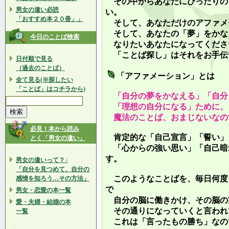
その中からあなたにぴったりの
男女の違い必読
い。
「おすすめ本２０冊」」
そして、あなただけのアファメ
そして、あなたの「夢」をかな
今日のことば検索
なりたいあなたになってくださ
「ことば探し」はそれをお手伝
日付順で見る
（過去のことば）
「アファメーション」とは
全て見る(※探したい
「ことば」はコチラから)
「自分の夢をかなえる」「自分
「理想の自分になる」ために、
魔法のことば、おまじないなの
必見！本から読み
肯定的な「自己宣言」「誓い」
とく「男女の違い」
「心からの強い思い」「自己暗
す。
男女の違いって？↓
「自分を見つめて、自分の
このようなことばを、毎日何度
感情を知ろう…その方法」
で
男女・恋愛の本一覧
自分の脳に働きかけ、その脳の
愛・夫婦・結婚の本
その通りになっていくと言われ
一覧
これは「言ったもの勝ち」なの