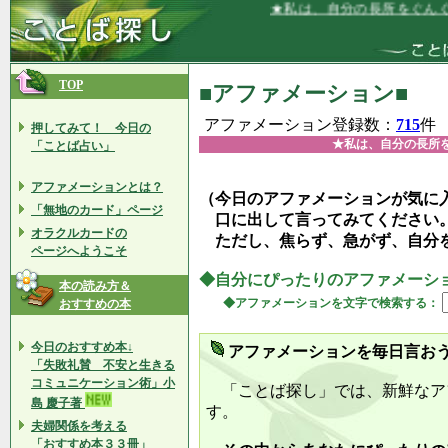
★私は、自分の長所をぐんぐん伸ばし
TOP
■アファメーション■
アファメーション登録数：
715
件
押してみて！ 今日の
★私は、自分の長所
「ことば占い」
アファメーションとは？
（今日のアファメーションが気に
「無地のカード」ページ
口に出して言ってみてください
オラクルカードの
ただし、焦らず、急がず、自分
ページへようこそ
◆自分にぴったりのアファメーシ
本の読み方＆
◆アファメーションを文字で検索する：
おすすめの本
今日のおすすめ本↓
アファメーションを毎日言お
「失敗礼賛 不安と生きる
コミュニケーション術」小
「ことば探し」では、新鮮なア
島 慶子著
す。
夫婦関係を考える
「おすすめ本３３冊」