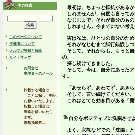
本の検索
最初は、ちょっと抵抗があるか
しれませんが、何度も言ってみ
なじむまで、それが自分のもの
しれません。今までにない考え
このページについて
実は私は、ひとつの自分のため
主催者について
それがなじむまで試行錯誤しつ
そして、それからも、もっと自
メルマガ登録と解除
の、
サイトマップ
探し続けてきました。
お問合せ
そして、今は、自分にあったア
主催者へのメール
す。
「あせらず、あわてず、あきら
転載する場合は
そして、言い続けてください。
「ことば探し」明記
これはとても効き目がある「魔
お願いいたします。
転載した場合は、
連絡お願いいたし
ます。
自分をポジティブに洗脳させ
無断掲載禁止
よく、宗教などでの「洗脳」と