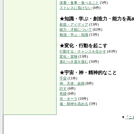
栄養・食事・食べること
(5件)
ストレスに負けない
(6件)
★知識・学ぶ・創造力・能力を高
創造・アイディア
(13件)
能力・才能について
(62件)
勉強・学ぶ・知識
(13件)
★変化・行動を起こす
行動する・チャンスを生かす
(41件)
変化・冒険
(13件)
進むべき道を進む
(16件)
★宇宙・神・精神的なこと
宇宙
(11件)
神、天使、妖精
(8件)
許す
(6件)
奇跡
(6件)
光・オーラ
(10件)
魂・精神を高める
(5件)
▼
「こ