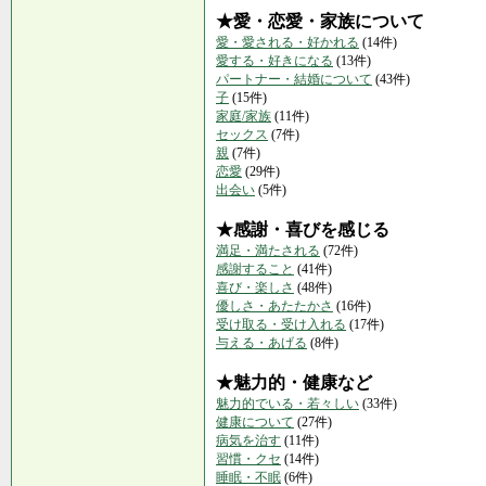
★愛・恋愛・家族について
愛・愛される・好かれる
(14件)
愛する・好きになる
(13件)
パートナー・結婚について
(43件)
子
(15件)
家庭/家族
(11件)
セックス
(7件)
親
(7件)
恋愛
(29件)
出会い
(5件)
★感謝・喜びを感じる
満足・満たされる
(72件)
感謝すること
(41件)
喜び・楽しさ
(48件)
優しさ・あたたかさ
(16件)
受け取る・受け入れる
(17件)
与える・あげる
(8件)
★魅力的・健康など
魅力的でいる・若々しい
(33件)
健康について
(27件)
病気を治す
(11件)
習慣・クセ
(14件)
睡眠・不眠
(6件)