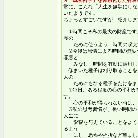
★「成功哲学」を体系化した有名
常に、こんな「人生を無駄にしな
いたようです。
ちょっとすごいですが、紹介しま
①時間こそ私の最大の財産です
養の
ために使うよう、時間の収支
②今後は怠情による時間の無駄
罪悪と
みなし、時間を有効に活用し
③まいた種子は刈り取ることを
人の
ためにもなる種子をだけをまい
④毎日、ある程度の心の平和が
す。
心の平和が得られない時は、ま
⑤私の思考習慣が、長い時間の
人生に
影響を与えていることをよくわ
るよう
にし、恐怖や挫折など望ましく