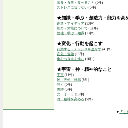
栄養・食事・食べること
(5件)
ストレスに負けない
(6件)
★知識・学ぶ・創造力・能力を高
創造・アイディア
(13件)
能力・才能について
(62件)
勉強・学ぶ・知識
(13件)
★変化・行動を起こす
行動する・チャンスを生かす
(41件)
変化・冒険
(13件)
進むべき道を進む
(16件)
★宇宙・神・精神的なこと
宇宙
(11件)
神、天使、妖精
(8件)
許す
(6件)
奇跡
(6件)
光・オーラ
(10件)
魂・精神を高める
(5件)
▼
「こ