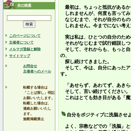
本の検索
最初は、ちょっと抵抗があるか
しれませんが、何度も言ってみ
なじむまで、それが自分のもの
しれません。今までにない考え
このページについて
実は私は、ひとつの自分のため
主催者について
それがなじむまで試行錯誤しつ
そして、それからも、もっと自
メルマガ登録と解除
の、
サイトマップ
探し続けてきました。
お問合せ
そして、今は、自分にあったア
主催者へのメール
す。
「あせらず、あわてず、あきら
転載する場合は
そして、言い続けてください。
「ことば探し」明記
これはとても効き目がある「魔
お願いいたします。
転載した場合は、
連絡お願いいたし
ます。
自分をポジティブに洗脳させ
無断掲載禁止
よく、宗教などでの「洗脳」と