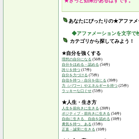
★きっと効果があるはずです。
あなたにぴったりの★アファメ
◆アファメーションを文字で
カテゴリから探してみよう！
★自分を強くする
理想の自分になる
(56件)
自分をほめる・認める
(54件)
誇りを持つ
(17件)
自分を力づける
(75件)
自信を持つ・自分を信じる
(39件)
力（パワー）やエネルギーを持つ
(25件)
ラッキーな口ぐせ
(53件)
★人生・生き方
人生を前向きに生きる
(28件)
ポジティブ・前向きに生きる
(54件)
自由に生きる、自由を認める
(18件)
勇気を持つ、ある
(15件)
正直・誠実に生きる
(10件)