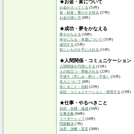
★お金・富について
お金が入ってくる
(31件)
富・財産・豊かさを得る
(27件)
お金の使い方
(9件)
★成功・夢をかなえる
夢をかなえる
(18件)
幸せになる・幸運について
(31件)
成功する
(21件)
欲しいものを手に入れる
(11件)
★人間関係・コミュニケーション
人間関係を円滑にする
(21件)
人の役立つ・尊敬される
(22件)
手放す（悲しみ・怒り・不安）
(31件)
友人について
(8件)
信じること・信頼
(22件)
会話・コミュニケーション・表現する
(23件)
★仕事・やるべきこと
目的・目標・達成
(16件)
仕事全般
(94件)
リーダーシップ
(16件)
問題解決
(7件)
決意・決断・宣言
(28件)