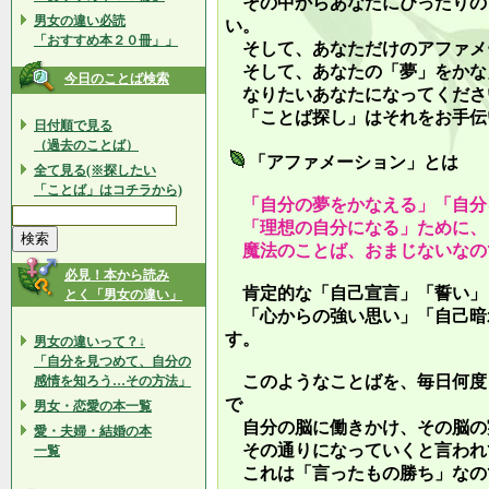
その中からあなたにぴったりの
男女の違い必読
い。
「おすすめ本２０冊」」
そして、あなただけのアファメ
そして、あなたの「夢」をかな
今日のことば検索
なりたいあなたになってくださ
「ことば探し」はそれをお手伝
日付順で見る
（過去のことば）
「アファメーション」とは
全て見る(※探したい
「ことば」はコチラから)
「自分の夢をかなえる」「自分
「理想の自分になる」ために、
魔法のことば、おまじないなの
必見！本から読み
肯定的な「自己宣言」「誓い」
とく「男女の違い」
「心からの強い思い」「自己暗
す。
男女の違いって？↓
「自分を見つめて、自分の
このようなことばを、毎日何度
感情を知ろう…その方法」
で
男女・恋愛の本一覧
自分の脳に働きかけ、その脳の
愛・夫婦・結婚の本
その通りになっていくと言われ
一覧
これは「言ったもの勝ち」なの