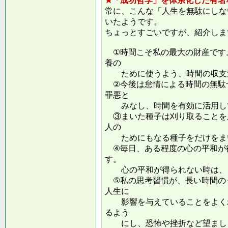
★「成功哲学」を体系化した有名
常に、こんな「人生を無駄にしな
いたようです。
ちょっとすごいですが、紹介しま
①時間こそ私の最大の財産です
養の
ために使うよう、時間の収支
②今後は怠情による時間の無駄
罪悪と
みなし、時間を有効に活用し
③まいた種子は刈り取ることを
人の
ためにもなる種子をだけをまい
④毎日、ある程度の心の平和が
す。
心の平和が得られない時は、ま
⑤私の思考習慣が、長い時間の
人生に
影響を与えていることをよくわ
るよう
にし、恐怖や挫折など望ましく