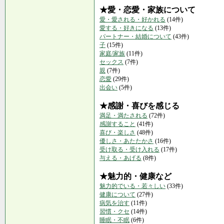
★愛・恋愛・家族について
愛・愛される・好かれる
(14件)
愛する・好きになる
(13件)
パートナー・結婚について
(43件)
子
(15件)
家庭/家族
(11件)
セックス
(7件)
親
(7件)
恋愛
(29件)
出会い
(5件)
★感謝・喜びを感じる
満足・満たされる
(72件)
感謝すること
(41件)
喜び・楽しさ
(48件)
優しさ・あたたかさ
(16件)
受け取る・受け入れる
(17件)
与える・あげる
(8件)
★魅力的・健康など
魅力的でいる・若々しい
(33件)
健康について
(27件)
病気を治す
(11件)
習慣・クセ
(14件)
睡眠・不眠
(6件)