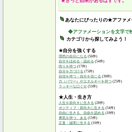
★きっと効果があるはずです。
あなたにぴったりの★アファメ
◆アファメーションを文字で
カテゴリから探してみよう！
★自分を強くする
理想の自分になる
(56件)
自分をほめる・認める
(54件)
誇りを持つ
(17件)
自分を力づける
(75件)
自信を持つ・自分を信じる
(39件)
力（パワー）やエネルギーを持つ
(25件)
ラッキーな口ぐせ
(53件)
★人生・生き方
人生を前向きに生きる
(28件)
ポジティブ・前向きに生きる
(54件)
自由に生きる、自由を認める
(18件)
勇気を持つ、ある
(15件)
正直・誠実に生きる
(10件)