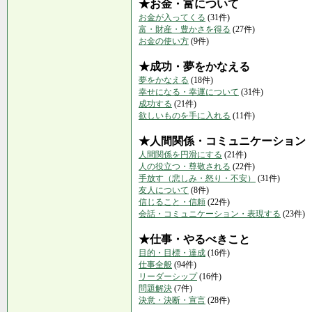
★お金・富について
お金が入ってくる
(31件)
富・財産・豊かさを得る
(27件)
お金の使い方
(9件)
★成功・夢をかなえる
夢をかなえる
(18件)
幸せになる・幸運について
(31件)
成功する
(21件)
欲しいものを手に入れる
(11件)
★人間関係・コミュニケーション
人間関係を円滑にする
(21件)
人の役立つ・尊敬される
(22件)
手放す（悲しみ・怒り・不安）
(31件)
友人について
(8件)
信じること・信頼
(22件)
会話・コミュニケーション・表現する
(23件)
★仕事・やるべきこと
目的・目標・達成
(16件)
仕事全般
(94件)
リーダーシップ
(16件)
問題解決
(7件)
決意・決断・宣言
(28件)