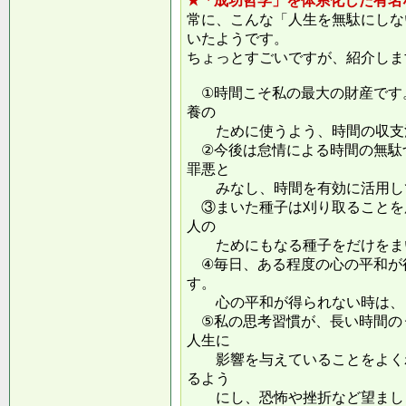
★「成功哲学」を体系化した有名
常に、こんな「人生を無駄にしな
いたようです。
ちょっとすごいですが、紹介しま
①時間こそ私の最大の財産です
養の
ために使うよう、時間の収支
②今後は怠情による時間の無駄
罪悪と
みなし、時間を有効に活用し
③まいた種子は刈り取ることを
人の
ためにもなる種子をだけをまい
④毎日、ある程度の心の平和が
す。
心の平和が得られない時は、ま
⑤私の思考習慣が、長い時間の
人生に
影響を与えていることをよくわ
るよう
にし、恐怖や挫折など望ましく