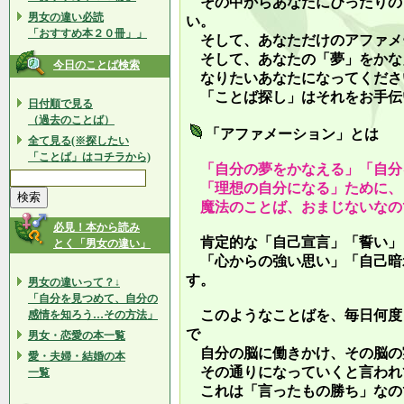
その中からあなたにぴったりの
男女の違い必読
い。
「おすすめ本２０冊」」
そして、あなただけのアファメ
そして、あなたの「夢」をかな
今日のことば検索
なりたいあなたになってくださ
「ことば探し」はそれをお手伝
日付順で見る
（過去のことば）
「アファメーション」とは
全て見る(※探したい
「ことば」はコチラから)
「自分の夢をかなえる」「自分
「理想の自分になる」ために、
魔法のことば、おまじないなの
必見！本から読み
肯定的な「自己宣言」「誓い」
とく「男女の違い」
「心からの強い思い」「自己暗
す。
男女の違いって？↓
「自分を見つめて、自分の
このようなことばを、毎日何度
感情を知ろう…その方法」
で
男女・恋愛の本一覧
自分の脳に働きかけ、その脳の
愛・夫婦・結婚の本
その通りになっていくと言われ
一覧
これは「言ったもの勝ち」なの