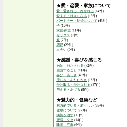
★愛・恋愛・家族について
愛・愛される・好かれる
(14件)
愛する・好きになる
(13件)
パートナー・結婚について
(43件)
子
(15件)
家庭/家族
(11件)
セックス
(7件)
親
(7件)
恋愛
(29件)
出会い
(5件)
★感謝・喜びを感じる
満足・満たされる
(72件)
感謝すること
(41件)
喜び・楽しさ
(48件)
優しさ・あたたかさ
(16件)
受け取る・受け入れる
(17件)
与える・あげる
(8件)
★魅力的・健康など
魅力的でいる・若々しい
(33件)
健康について
(27件)
病気を治す
(11件)
習慣・クセ
(14件)
睡眠・不眠
(6件)