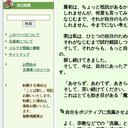
本の検索
最初は、ちょっと抵抗があるか
しれませんが、何度も言ってみ
なじむまで、それが自分のもの
しれません。今までにない考え
このページについて
実は私は、ひとつの自分のため
主催者について
それがなじむまで試行錯誤しつ
そして、それからも、もっと自
メルマガ登録と解除
の、
サイトマップ
探し続けてきました。
お問合せ
そして、今は、自分にあったア
主催者へのメール
す。
「あせらず、あわてず、あきら
転載する場合は
そして、言い続けてください。
「ことば探し」明記
これはとても効き目がある「魔
お願いいたします。
転載した場合は、
連絡お願いいたし
ます。
自分をポジティブに洗脳させ
無断掲載禁止
よく、宗教などでの「洗脳」と