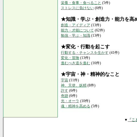
栄養・食事・食べること
(5件)
ストレスに負けない
(6件)
★知識・学ぶ・創造力・能力を高
創造・アイディア
(13件)
能力・才能について
(62件)
勉強・学ぶ・知識
(13件)
★変化・行動を起こす
行動する・チャンスを生かす
(41件)
変化・冒険
(13件)
進むべき道を進む
(16件)
★宇宙・神・精神的なこと
宇宙
(11件)
神、天使、妖精
(8件)
許す
(6件)
奇跡
(6件)
光・オーラ
(10件)
魂・精神を高める
(5件)
▼
「こ