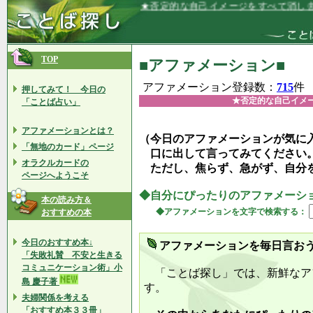
★否定的な自己イメージをすべて消し去り
TOP
■アファメーション■
アファメーション登録数：
715
件
押してみて！ 今日の
★否定的な自己イメ
「ことば占い」
アファメーションとは？
（今日のアファメーションが気に
「無地のカード」ページ
口に出して言ってみてください
オラクルカードの
ただし、焦らず、急がず、自分
ページへようこそ
◆自分にぴったりのアファメーシ
本の読み方＆
◆アファメーションを文字で検索する：
おすすめの本
今日のおすすめ本↓
アファメーションを毎日言お
「失敗礼賛 不安と生きる
コミュニケーション術」小
「ことば探し」では、新鮮なア
島 慶子著
す。
夫婦関係を考える
「おすすめ本３３冊」