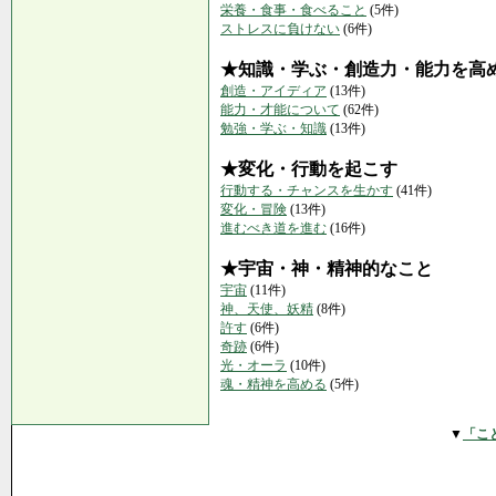
栄養・食事・食べること
(5件)
ストレスに負けない
(6件)
★知識・学ぶ・創造力・能力を高
創造・アイディア
(13件)
能力・才能について
(62件)
勉強・学ぶ・知識
(13件)
★変化・行動を起こす
行動する・チャンスを生かす
(41件)
変化・冒険
(13件)
進むべき道を進む
(16件)
★宇宙・神・精神的なこと
宇宙
(11件)
神、天使、妖精
(8件)
許す
(6件)
奇跡
(6件)
光・オーラ
(10件)
魂・精神を高める
(5件)
▼
「こ