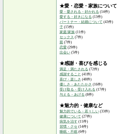
★愛・恋愛・家族について
愛・愛される・好かれる
(14件)
愛する・好きになる
(13件)
パートナー・結婚について
(43件)
子
(15件)
家庭/家族
(11件)
セックス
(7件)
親
(7件)
恋愛
(29件)
出会い
(5件)
★感謝・喜びを感じる
満足・満たされる
(72件)
感謝すること
(41件)
喜び・楽しさ
(48件)
優しさ・あたたかさ
(16件)
受け取る・受け入れる
(17件)
与える・あげる
(8件)
★魅力的・健康など
魅力的でいる・若々しい
(33件)
健康について
(27件)
病気を治す
(11件)
習慣・クセ
(14件)
睡眠・不眠
(6件)