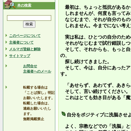
本の検索
最初は、ちょっと抵抗があるか
しれませんが、何度も言ってみ
なじむまで、それが自分のもの
しれません。今までにない考え
このページについて
実は私は、ひとつの自分のため
主催者について
それがなじむまで試行錯誤しつ
そして、それからも、もっと自
メルマガ登録と解除
の、
サイトマップ
探し続けてきました。
お問合せ
そして、今は、自分にあったア
主催者へのメール
す。
「あせらず、あわてず、あきら
転載する場合は
そして、言い続けてください。
「ことば探し」明記
これはとても効き目がある「魔
お願いいたします。
転載した場合は、
連絡お願いいたし
ます。
自分をポジティブに洗脳させ
無断掲載禁止
よく、宗教などでの「洗脳」と