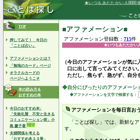
★いつもあたたかい人間関係に包まれて
TOP
■アファメーション■
アファメーション登録数：
715
件
押してみて！ 今日の
★いつもあたたかい
「ことば占い」
アファメーションとは？
（今日のアファメーションが気に
「無地のカード」ページ
口に出して言ってみてください
オラクルカードの
ただし、焦らず、急がず、自分
ページへようこそ
◆自分にぴったりのアファメーシ
本の読み方＆
◆アファメーションを文字で検索する：
おすすめの本
今日のおすすめ本↓
アファメーションを毎日言お
「失敗礼賛 不安と生きる
コミュニケーション術」小
「ことば探し」では、新鮮なア
島 慶子著
す。
夫婦関係を考える
「おすすめ本３３冊」