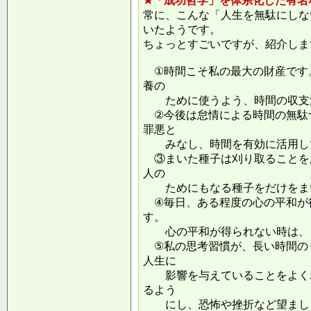
★「成功哲学」を体系化した有名
常に、こんな「人生を無駄にしな
いたようです。
ちょっとすごいですが、紹介しま
①時間こそ私の最大の財産です
養の
ために使うよう、時間の収支
②今後は怠情による時間の無駄
罪悪と
みなし、時間を有効に活用し
③まいた種子は刈り取ることを
人の
ためにもなる種子をだけをまい
④毎日、ある程度の心の平和が
す。
心の平和が得られない時は、ま
⑤私の思考習慣が、長い時間の
人生に
影響を与えていることをよくわ
るよう
にし、恐怖や挫折など望ましく