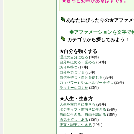
★きっと効果があるはずです。
あなたにぴったりの★アファメ
◆アファメーションを文字で
カテゴリから探してみよう！
★自分を強くする
理想の自分になる
(56件)
自分をほめる・認める
(54件)
誇りを持つ
(17件)
自分を力づける
(75件)
自信を持つ・自分を信じる
(39件)
力（パワー）やエネルギーを持つ
(25件)
ラッキーな口ぐせ
(53件)
★人生・生き方
人生を前向きに生きる
(28件)
ポジティブ・前向きに生きる
(54件)
自由に生きる、自由を認める
(18件)
勇気を持つ、ある
(15件)
正直・誠実に生きる
(10件)