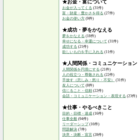
★お金・富について
お金が入ってくる
(31件)
富・財産・豊かさを得る
(27件)
お金の使い方
(9件)
★成功・夢をかなえる
夢をかなえる
(18件)
幸せになる・幸運について
(31件)
成功する
(21件)
欲しいものを手に入れる
(11件)
★人間関係・コミュニケーション
人間関係を円滑にする
(21件)
人の役立つ・尊敬される
(22件)
手放す（悲しみ・怒り・不安）
(31件)
友人について
(8件)
信じること・信頼
(22件)
会話・コミュニケーション・表現する
(23件)
★仕事・やるべきこと
目的・目標・達成
(16件)
仕事全般
(94件)
リーダーシップ
(16件)
問題解決
(7件)
決意・決断・宣言
(28件)