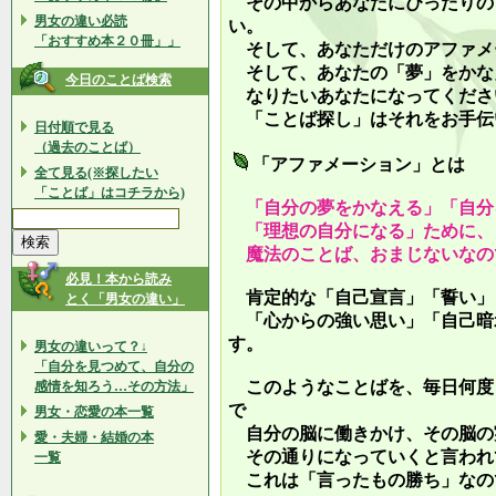
その中からあなたにぴったりの
男女の違い必読
い。
「おすすめ本２０冊」」
そして、あなただけのアファメ
そして、あなたの「夢」をかな
今日のことば検索
なりたいあなたになってくださ
「ことば探し」はそれをお手伝
日付順で見る
（過去のことば）
「アファメーション」とは
全て見る(※探したい
「ことば」はコチラから)
「自分の夢をかなえる」「自分
「理想の自分になる」ために、
魔法のことば、おまじないなの
必見！本から読み
肯定的な「自己宣言」「誓い」
とく「男女の違い」
「心からの強い思い」「自己暗
す。
男女の違いって？↓
「自分を見つめて、自分の
このようなことばを、毎日何度
感情を知ろう…その方法」
で
男女・恋愛の本一覧
自分の脳に働きかけ、その脳の
愛・夫婦・結婚の本
その通りになっていくと言われ
一覧
これは「言ったもの勝ち」なの