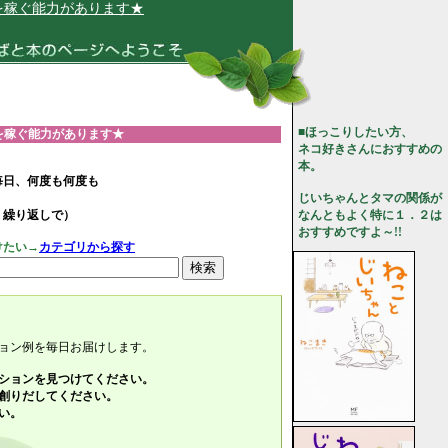
があります★
■ほっこりしたい方、
を稼ぐ能力があります★
ネコ好きさんにおすすめの
本。
毎日、何度も何度も
じいちゃんとタマの関係が
、繰り返しで）
なんともよく特に１．２は
おすすめですよ～!!
けたい→
カテゴリから探す
ョン例を毎日お届けします。
ションを見つけてください。
創りだしてください。
い。