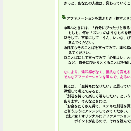
きっと、あなたの人生は、変わっていくこ
アファメーションを選ぶとき（探すとき
◎選ぶときには、「自分にぴったりと来る
もしも、何か「ズレ」のようなものを感
◎そして、言葉にして「うん、いいな、ぴ
選んでください。
◎何度もそのことばを言ってみて、違和感
見てください。
◎ことばにして言ってみて「心地よい、わ
など、自分にぴたりとくることばを探し
なにより、違和感がなく、抵抗なく言える
そんなアファメーションを選んで、あるい
例えば、「金持ちになりたい」と思ってい
深堀して考えてみると、
「別荘を持って楽しく暮らしたい」という
あります。そんなときには、
「お金をたくさん得て、ステキな別荘を買
と言うふうにアレンジしてみてください。
（注／全くオリジナルにアファメーション
ポイントがあるので、それを読んでか