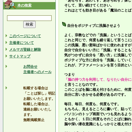
「あせらず、あわてず、あきらめず」探し
本の検索
そして、言い続けてください。
これはとても効き目がある「魔法のことば
自分をポジティブに洗脳させよう
よく、宗教などでの「洗脳」ということば
このページについて
これと同じで、何度も繰り返して言うこに
主催者について
この洗脳、悪い意味ばかりに使われますが
メルマガ登録と解除
自分で自分をいい方に「洗脳」することも
気がつかずに自分を「悪い方」に洗脳して
サイトマップ
ポジティブな方に自分を「洗脳」していく
これが、アファメーションを言う目的とい
お問合せ
主催者へのメール
つまり
「脳の持つ力を利用して、なりたい自分に
と言うことなのです。
転載する場合は
このことばを脳に植え付けるために、何度
「ことば探し」明記
自分に言いきかせる必要があるのです。
お願いいたします。
転載した場合は、
毎日、毎日、何度も、何度もです。
もちろん、見えるところに書いて、貼って
連絡お願いいたし
パソコンのトップ画面でいつも見れるよう
ます。
ともかく、１日に何度もそのことばに触れ
無断掲載禁止
脳や深い潜在意識にもしっかりと植え付け