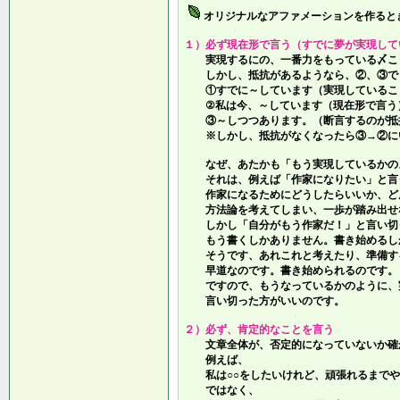
オリジナルなアファメーションを作ると
１）必ず現在形で言う（すでに夢が実現して
実現するにの、一番力をもっている〆こ
しかし、抵抗があるようなら、②、③で
①すでに～しています（実現しているこ
②私は今、～しています（現在形で言う
③～しつつあります。（断言するのが抵
※しかし、抵抗がなくなったら③→②に
なぜ、あたかも「もう実現しているかの
それは、例えば「作家になりたい」と言
作家になるためにどうしたらいいか、ど
方法論を考えてしまい、一歩が踏み出せ
しかし「自分がもう作家だ！」と言い切
もう書くしかありません。書き始めるし
そうです、あれこれと考えたり、準備す
早道なのです。書き始められるのです。
ですので、もうなっているかのように、
言い切った方がいいのです。
２）必ず、肯定的なことを言う
文章全体が、否定的になっていないか確
例えば、
私は○○をしたいけれど、頑張れるまでや
ではなく、