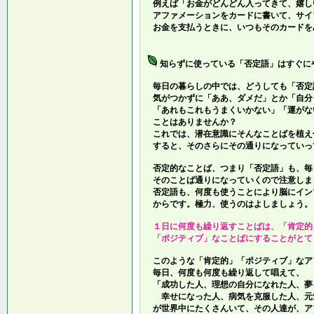
例えば「お金がどんどん入ってきて、嬉し
アファメーションをカードに書いて、サイ
お金を支払うときに、いつもそのカードを
知らずに使っている「否定語」はすぐに
毎日の暮らしの中では、どうしても「否定
気がつかずに「ああ、ダメだ」とか「自分
「あれもこれもうまくいかない」「運がな
ことはありませんか？
これでは、潜在意識にそんなことばを植え
すると、そのさらにその通りになっていっ
否定的なことば、つまり「否定語」も、毎
そのことば通りになっていくので注意しま
否定語も、何度も使うことにより脳にイン
からです。極力、使うのはよしましょう。
１日に何度も繰り返すことばは、「肯定的
「ポジティブ」なことばにすることがとて
このような「肯定的」「ポジティブ」なア
毎日、何度も何度も繰り返して唱えて、
「成功した人、理想の自分になれた人、夢
幸せになった人、病気を克服した人、元
が世界中にたくさんいて、その人達が、ア