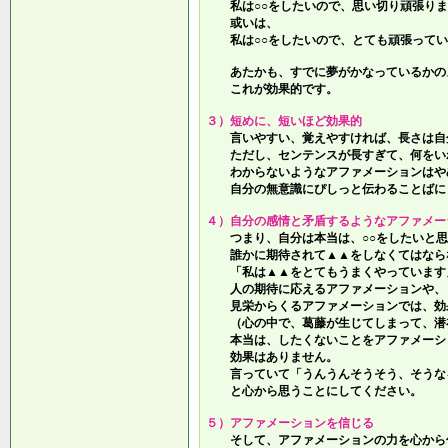
私は○○をしたいので、思い切り頑張りま
或いは、
私は○○をしたいので、とても頑張ってい
あたかも、すでに夢がかなっているかの
これが効果的です。
３）短めに、短いほど効果的
言いやすい、覚えやすければ、長さは自
ただし、センテンスが長すぎて、何をい
わからないようなアファメーションはや
自分の無意識にぴしっと伝わることばに
４）自分の感情と矛盾するようなアファメー
つまり、自分は本当は、○○をしたいと思
誰かに期待されて▲▲をしなくてはなら
「私は▲▲をとてもうまくやっています
人の期待に応えるアファメーションや、
見栄からくるアファメーションでは、効
（心の中で、葛藤が生じてしまって、潜
本当は、したくないことをアファメーシ
効果はありません。
言っていて
「うんうんそうそう、そうな
と心から思うことにしてください。
５）アファメーションを信じる
そして、アファメーションの力を心から