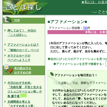
★私には、お金を稼ぐ能力
TOP
■アファメーション■
アファメーション登録数：
715
件
押してみて！ 今日の
★私には、お金
「ことば占い」
（今日のアファメーションが気に入ったら、
アファメーションとは？
口に出して言ってみてください。
「無地のカード」ページ
ただし、焦らず、急がず、自分を責めずに
オラクルカードの
◆自分にぴったりのアファメーションを見つ
ページへようこそ
◆アファメーションを文字で検索する：
本の読み方＆
おすすめの本
アファメーションを毎日言おう！
今日のおすすめ本↓
「ことば探し」では、新鮮なアファメーシ
「失敗礼賛 不安と生きる
その中からあなたにぴったりのアファメー
コミュニケーション術」小
そして、あなただけのアファメーションを
島 慶子著
そして、あなたの「夢」をかなえてくださ
夫婦関係を考える
なりたいあなたになってください。
「おすすめ本３３冊」
「ことば探し」はそれをお手伝いします。