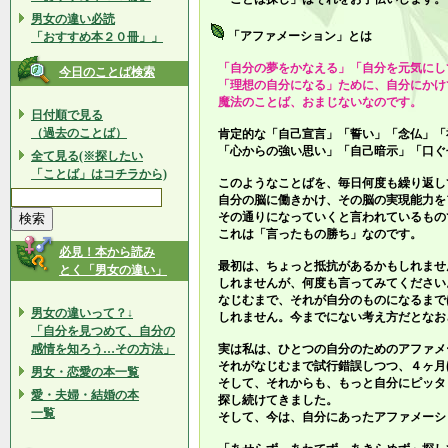
男女の違い必読
「アファメーション」とは
「おすすめ本２０冊」」
「自分の夢をかなえる」「自分を元気にし
今日のことば検索
「理想の自分になる」ために、自分にかけ
魔法のことば、おまじないなのです。
日付順で見る
（過去のことば）
肯定的な「自己宣言」「誓い」「念仏」「
「心からの強い思い」「自己暗示」「口ぐ
全て見る(※探したい
「ことば」はコチラから)
このようなことばを、毎日何度も繰り返し
自分の脳に働きかけ、その脳の実現能力を
その通りになっていくと言われているもの
これは「言ったもの勝ち」なのです。
必見！本から読み
最初は、ちょっと抵抗があるかもしれませ
とく「男女の違い」
しれませんが、何度も言ってみてください
なじむまで、それが自分のものになるまで
男女の違いって？↓
しれません。今までにない考え方だとなお
「自分を見つめて、自分の
感情を知ろう…その方法」
実は私は、ひとつの自分のためのアファメ
それがなじむまで試行錯誤しつつ、４ヶ月
男女・恋愛の本一覧
そして、それからも、もっと自分にピッタ
愛・夫婦・結婚の本
探し続けてきました。
一覧
そして、今は、自分にあったアファメーシ