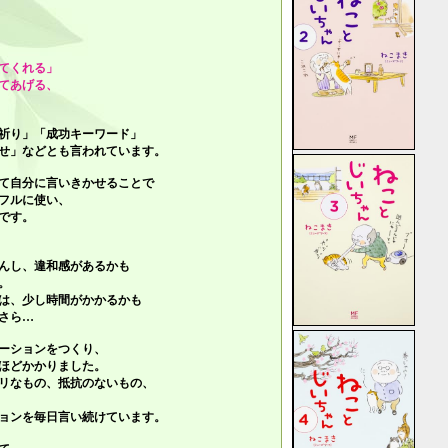
てくれる」
てあげる、
祈り」「成功キーワード」
せ」
などとも言われています。
て自分に言いきかせることで
フルに使い、
です。
んし、違和感があるかも
。
は、少し時間がかかるかも
さら…
ーションをつくり、
ほどかかりました。
リなもの、抵抗のないもの、
ョンを毎日言い続けています。