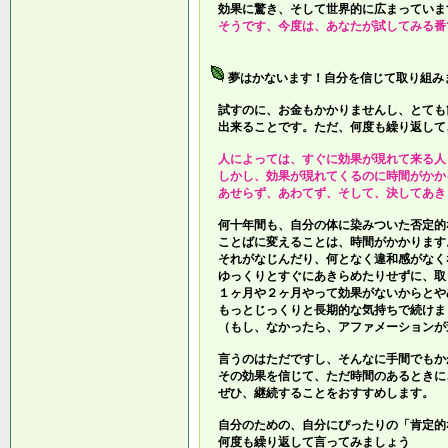
効果に驚き、そして世界的に広まっていま
そうです、今度は、あなたが試してみる番
夢はかないます！自分を信じて取り組み
試すのに、お金もかかりませんし、とても
出来ることです。ただ、何度も繰り返して
人によっては、すぐに効果が現れて来る人
しかし、効果が現れてくるのに時間がかか
あせらず、あわてず、そして、決してあき
何十年間も、自分の体に染みついた否定的
ことばに変えることは、時間がかかります
それがなじんだり、何となく違和感がなく
ゆっくりとすぐにあきらめたりせずに、取
１ヶ月や２ヶ月やって効果がないからとや
もっとじっくりと長期的な気持ちで続けま
（もし、なかったら、アファメーションが
言うのはただですし、そんなに手間でもか
その効果を信じて、ただ時間のあるときに
ぜひ、継続することをおすすめします。
自分のための、自分にぴったりの「肯定的
何度も繰り返して言ってみましょう