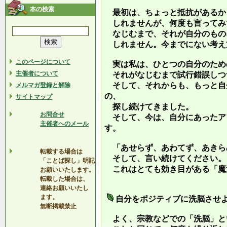
本の検索
最初は、ちょっと抵抗があるか
しれませんが、何度も言ってみ
なじむまで、それが自分のもの
しれません。今までにない考え
このページについて
実は私は、ひとつの自分のため
主催者について
それがなじむまで試行錯誤しつ
そして、それからも、もっと自
メルマガ登録と解除
の、
サイトマップ
探し続けてきました。
お問合せ
そして、今は、自分にあったア
主催者へのメール
す。
「あせらず、あわてず、あきら
転載する場合は
そして、言い続けてください。
「ことば探し」明記
これはとても効き目がある「魔
お願いいたします。
転載した場合は、
連絡お願いいたし
ます。
自分をポジティブに洗脳させ
無断掲載禁止
よく、宗教などでの「洗脳」と