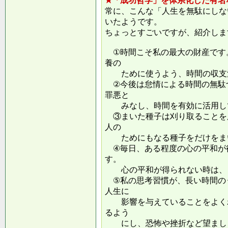
★「成功哲学」を体系化した有名
常に、こんな「人生を無駄にしな
いたようです。
ちょっとすごいですが、紹介しま
①時間こそ私の最大の財産です
養の
ために使うよう、時間の収支
②今後は怠情による時間の無駄
罪悪と
みなし、時間を有効に活用し
③まいた種子は刈り取ることを
人の
ためにもなる種子をだけをまい
④毎日、ある程度の心の平和が
す。
心の平和が得られない時は、ま
⑤私の思考習慣が、長い時間の
人生に
影響を与えていることをよくわ
るよう
にし、恐怖や挫折など望ましく