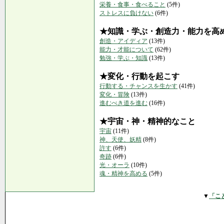
栄養・食事・食べること
(5件)
ストレスに負けない
(6件)
★知識・学ぶ・創造力・能力を高
創造・アイディア
(13件)
能力・才能について
(62件)
勉強・学ぶ・知識
(13件)
★変化・行動を起こす
行動する・チャンスを生かす
(41件)
変化・冒険
(13件)
進むべき道を進む
(16件)
★宇宙・神・精神的なこと
宇宙
(11件)
神、天使、妖精
(8件)
許す
(6件)
奇跡
(6件)
光・オーラ
(10件)
魂・精神を高める
(5件)
▼
「こ