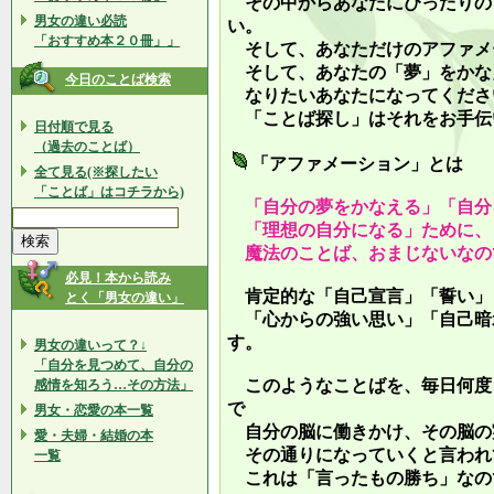
その中からあなたにぴったりの
男女の違い必読
い。
「おすすめ本２０冊」」
そして、あなただけのアファメ
そして、あなたの「夢」をかな
今日のことば検索
なりたいあなたになってくださ
「ことば探し」はそれをお手伝
日付順で見る
（過去のことば）
「アファメーション」とは
全て見る(※探したい
「ことば」はコチラから)
「自分の夢をかなえる」「自分
「理想の自分になる」ために、
魔法のことば、おまじないなの
必見！本から読み
肯定的な「自己宣言」「誓い」
とく「男女の違い」
「心からの強い思い」「自己暗
す。
男女の違いって？↓
「自分を見つめて、自分の
このようなことばを、毎日何度
感情を知ろう…その方法」
で
男女・恋愛の本一覧
自分の脳に働きかけ、その脳の
愛・夫婦・結婚の本
その通りになっていくと言われ
一覧
これは「言ったもの勝ち」なの