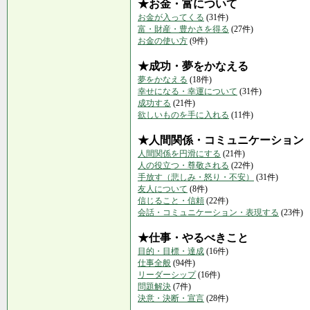
★お金・富について
お金が入ってくる
(31件)
富・財産・豊かさを得る
(27件)
お金の使い方
(9件)
★成功・夢をかなえる
夢をかなえる
(18件)
幸せになる・幸運について
(31件)
成功する
(21件)
欲しいものを手に入れる
(11件)
★人間関係・コミュニケーション
人間関係を円滑にする
(21件)
人の役立つ・尊敬される
(22件)
手放す（悲しみ・怒り・不安）
(31件)
友人について
(8件)
信じること・信頼
(22件)
会話・コミュニケーション・表現する
(23件)
★仕事・やるべきこと
目的・目標・達成
(16件)
仕事全般
(94件)
リーダーシップ
(16件)
問題解決
(7件)
決意・決断・宣言
(28件)