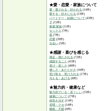
★愛・恋愛・家族について
愛・愛される・好かれる
(14件)
愛する・好きになる
(13件)
パートナー・結婚について
(43件)
子
(15件)
家庭/家族
(11件)
セックス
(7件)
親
(7件)
恋愛
(29件)
出会い
(5件)
★感謝・喜びを感じる
満足・満たされる
(72件)
感謝すること
(41件)
喜び・楽しさ
(48件)
優しさ・あたたかさ
(16件)
受け取る・受け入れる
(17件)
与える・あげる
(8件)
★魅力的・健康など
魅力的でいる・若々しい
(33件)
健康について
(27件)
病気を治す
(11件)
習慣・クセ
(14件)
睡眠・不眠
(6件)