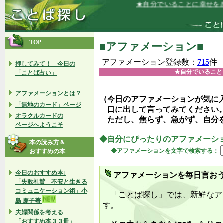
★自分でいることに幸せを感じていま
TOP
■アファメーション■
アファメーション登録数：
715
件
押してみて！ 今日の
★自分でいること
「ことば占い」
アファメーションとは？
（今日のアファメーションが気に
「無地のカード」ページ
口に出して言ってみてください
オラクルカードの
ただし、焦らず、急がず、自分
ページへようこそ
◆自分にぴったりのアファメーシ
本の読み方＆
◆アファメーションを文字で検索する：
おすすめの本
今日のおすすめ本↓
アファメーションを毎日言お
「失敗礼賛 不安と生きる
コミュニケーション術」小
「ことば探し」では、新鮮なア
島 慶子著
す。
夫婦関係を考える
「おすすめ本３３冊」