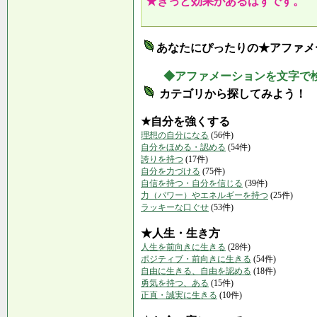
★きっと効果があるはずです。
あなたにぴったりの★アファメ
◆アファメーションを文字で
カテゴリから探してみよう！
★自分を強くする
理想の自分になる
(56件)
自分をほめる・認める
(54件)
誇りを持つ
(17件)
自分を力づける
(75件)
自信を持つ・自分を信じる
(39件)
力（パワー）やエネルギーを持つ
(25件)
ラッキーな口ぐせ
(53件)
★人生・生き方
人生を前向きに生きる
(28件)
ポジティブ・前向きに生きる
(54件)
自由に生きる、自由を認める
(18件)
勇気を持つ、ある
(15件)
正直・誠実に生きる
(10件)