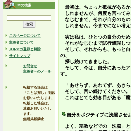
本の検索
最初は、ちょっと抵抗があるか
しれませんが、何度も言ってみ
なじむまで、それが自分のもの
しれません。今までにない考え
このページについて
実は私は、ひとつの自分のため
主催者について
それがなじむまで試行錯誤しつ
そして、それからも、もっと自
メルマガ登録と解除
の、
サイトマップ
探し続けてきました。
お問合せ
そして、今は、自分にあったア
主催者へのメール
す。
「あせらず、あわてず、あきら
転載する場合は
そして、言い続けてください。
「ことば探し」明記
これはとても効き目がある「魔
お願いいたします。
転載した場合は、
連絡お願いいたし
ます。
自分をポジティブに洗脳させ
無断掲載禁止
よく、宗教などでの「洗脳」と