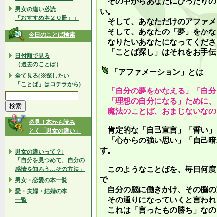
その中からあなたにぴったりの
男女の違い必読
い。
「おすすめ本２０冊」」
そして、あなただけのアファメ
そして、あなたの「夢」をかな
今日のことば検索
なりたいあなたになってくださ
「ことば探し」はそれをお手伝
日付順で見る
（過去のことば）
「アファメーション」とは
全て見る(※探したい
「ことば」はコチラから)
「自分の夢をかなえる」「自分
「理想の自分になる」ために、
魔法のことば、おまじないなの
必見！本から読み
肯定的な「自己宣言」「誓い」
とく「男女の違い」
「心からの強い思い」「自己暗
す。
男女の違いって？↓
「自分を見つめて、自分の
このようなことばを、毎日何度
感情を知ろう…その方法」
で
男女・恋愛の本一覧
自分の脳に働きかけ、その脳の
愛・夫婦・結婚の本
その通りになっていくと言われ
一覧
これは「言ったもの勝ち」なの