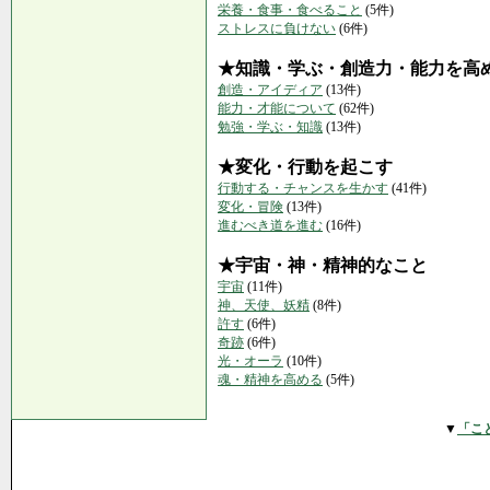
栄養・食事・食べること
(5件)
ストレスに負けない
(6件)
★知識・学ぶ・創造力・能力を高
創造・アイディア
(13件)
能力・才能について
(62件)
勉強・学ぶ・知識
(13件)
★変化・行動を起こす
行動する・チャンスを生かす
(41件)
変化・冒険
(13件)
進むべき道を進む
(16件)
★宇宙・神・精神的なこと
宇宙
(11件)
神、天使、妖精
(8件)
許す
(6件)
奇跡
(6件)
光・オーラ
(10件)
魂・精神を高める
(5件)
▼
「こ