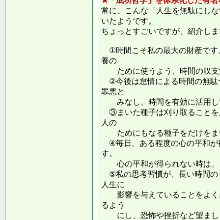
★「成功哲学」を体系化した有名
常に、こんな「人生を無駄にしな
いたようです。
ちょっとすごいですが、紹介しま
①時間こそ私の最大の財産です
養の
ために使うよう、時間の収支
②今後は怠情による時間の無駄
罪悪と
みなし、時間を有効に活用し
③まいた種子は刈り取ることを
人の
ためにもなる種子をだけをまい
④毎日、ある程度の心の平和が
す。
心の平和が得られない時は、ま
⑤私の思考習慣が、長い時間の
人生に
影響を与えていることをよくわ
るよう
にし、恐怖や挫折など望ましく