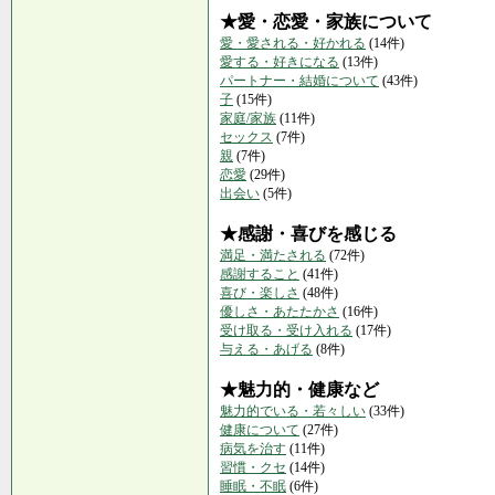
★愛・恋愛・家族について
愛・愛される・好かれる
(14件)
愛する・好きになる
(13件)
パートナー・結婚について
(43件)
子
(15件)
家庭/家族
(11件)
セックス
(7件)
親
(7件)
恋愛
(29件)
出会い
(5件)
★感謝・喜びを感じる
満足・満たされる
(72件)
感謝すること
(41件)
喜び・楽しさ
(48件)
優しさ・あたたかさ
(16件)
受け取る・受け入れる
(17件)
与える・あげる
(8件)
★魅力的・健康など
魅力的でいる・若々しい
(33件)
健康について
(27件)
病気を治す
(11件)
習慣・クセ
(14件)
睡眠・不眠
(6件)