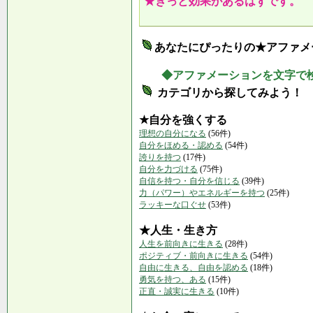
★きっと効果があるはずです。
あなたにぴったりの★アファメ
◆アファメーションを文字で
カテゴリから探してみよう！
★自分を強くする
理想の自分になる
(56件)
自分をほめる・認める
(54件)
誇りを持つ
(17件)
自分を力づける
(75件)
自信を持つ・自分を信じる
(39件)
力（パワー）やエネルギーを持つ
(25件)
ラッキーな口ぐせ
(53件)
★人生・生き方
人生を前向きに生きる
(28件)
ポジティブ・前向きに生きる
(54件)
自由に生きる、自由を認める
(18件)
勇気を持つ、ある
(15件)
正直・誠実に生きる
(10件)