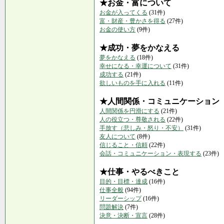
★お金・富について
お金が入ってくる
(31件)
富・財産・豊かさを得る
(27件)
お金の使い方
(9件)
★成功・夢をかなえる
夢をかなえる
(18件)
幸せになる・幸運について
(31件)
成功する
(21件)
欲しいものを手に入れる
(11件)
★人間関係・コミュニケーション
人間関係を円滑にする
(21件)
人の役立つ・尊敬される
(22件)
手放す（悲しみ・怒り・不安）
(31件)
友人について
(8件)
信じること・信頼
(22件)
会話・コミュニケーション・表現する
(23件)
★仕事・やるべきこと
目的・目標・達成
(16件)
仕事全般
(94件)
リーダーシップ
(16件)
問題解決
(7件)
決意・決断・宣言
(28件)