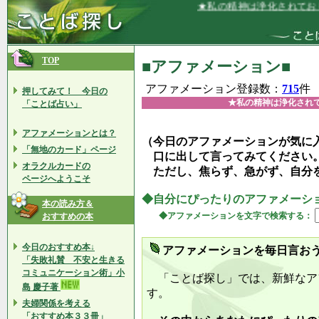
★私の精神は浄化されており、いつも
TOP
■アファメーション■
アファメーション登録数：
715
件
押してみて！ 今日の
★私の精神は浄化され
「ことば占い」
アファメーションとは？
（今日のアファメーションが気に
「無地のカード」ページ
口に出して言ってみてください
オラクルカードの
ただし、焦らず、急がず、自分
ページへようこそ
◆自分にぴったりのアファメーシ
本の読み方＆
◆アファメーションを文字で検索する：
おすすめの本
今日のおすすめ本↓
アファメーションを毎日言お
「失敗礼賛 不安と生きる
コミュニケーション術」小
「ことば探し」では、新鮮なア
島 慶子著
す。
夫婦関係を考える
「おすすめ本３３冊」