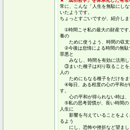
★「成功哲学」を体系化した有名
常に、こんな「人生を無駄にしな
いたようです。
ちょっとすごいですが、紹介しま
①時間こそ私の最大の財産です
養の
ために使うよう、時間の収支
②今後は怠情による時間の無駄
罪悪と
みなし、時間を有効に活用し
③まいた種子は刈り取ることを
人の
ためにもなる種子をだけをまい
④毎日、ある程度の心の平和が
す。
心の平和が得られない時は、ま
⑤私の思考習慣が、長い時間の
人生に
影響を与えていることをよくわ
るよう
にし、恐怖や挫折など望ましく