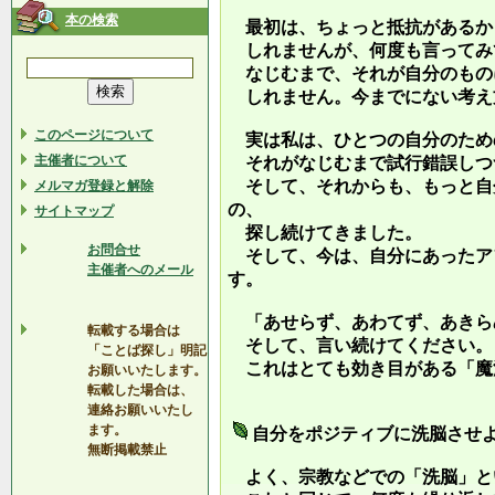
本の検索
最初は、ちょっと抵抗があるか
しれませんが、何度も言ってみ
なじむまで、それが自分のもの
しれません。今までにない考え
このページについて
実は私は、ひとつの自分のため
主催者について
それがなじむまで試行錯誤しつ
そして、それからも、もっと自
メルマガ登録と解除
の、
サイトマップ
探し続けてきました。
お問合せ
そして、今は、自分にあったア
主催者へのメール
す。
「あせらず、あわてず、あきら
転載する場合は
そして、言い続けてください。
「ことば探し」明記
これはとても効き目がある「魔
お願いいたします。
転載した場合は、
連絡お願いいたし
ます。
自分をポジティブに洗脳させ
無断掲載禁止
よく、宗教などでの「洗脳」と