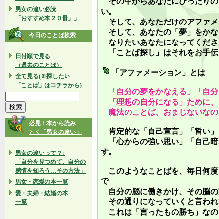
その中からあなたにぴったりの
男女の違い必読
い。
「おすすめ本２０冊」」
そして、あなただけのアファメ
そして、あなたの「夢」をかな
今日のことば検索
なりたいあなたになってくださ
「ことば探し」はそれをお手伝
日付順で見る
（過去のことば）
「アファメーション」とは
全て見る(※探したい
「ことば」はコチラから)
「自分の夢をかなえる」「自分
「理想の自分になる」ために、
魔法のことば、おまじないなの
必見！本から読み
肯定的な「自己宣言」「誓い」
とく「男女の違い」
「心からの強い思い」「自己暗
す。
男女の違いって？↓
「自分を見つめて、自分の
このようなことばを、毎日何度
感情を知ろう…その方法」
で
男女・恋愛の本一覧
自分の脳に働きかけ、その脳の
愛・夫婦・結婚の本
その通りになっていくと言われ
一覧
これは「言ったもの勝ち」なの