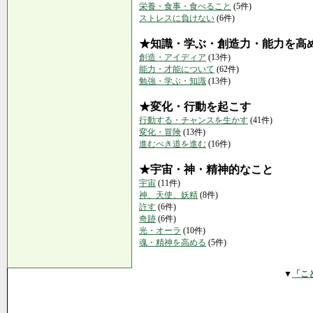
栄養・食事・食べること
(5件)
ストレスに負けない
(6件)
★知識・学ぶ・創造力・能力を高
創造・アイディア
(13件)
能力・才能について
(62件)
勉強・学ぶ・知識
(13件)
★変化・行動を起こす
行動する・チャンスを生かす
(41件)
変化・冒険
(13件)
進むべき道を進む
(16件)
★宇宙・神・精神的なこと
宇宙
(11件)
神、天使、妖精
(8件)
許す
(6件)
奇跡
(6件)
光・オーラ
(10件)
魂・精神を高める
(5件)
▼
「こ