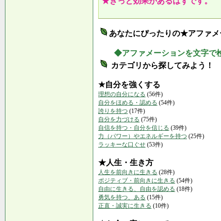
★きっと効果があるはずです。
あなたにぴったりの★アファメ
◆アファメーションを文字で
カテゴリから探してみよう！
★自分を強くする
理想の自分になる
(56件)
自分をほめる・認める
(54件)
誇りを持つ
(17件)
自分を力づける
(75件)
自信を持つ・自分を信じる
(39件)
力（パワー）やエネルギーを持つ
(25件)
ラッキーな口ぐせ
(53件)
★人生・生き方
人生を前向きに生きる
(28件)
ポジティブ・前向きに生きる
(54件)
自由に生きる、自由を認める
(18件)
勇気を持つ、ある
(15件)
正直・誠実に生きる
(10件)