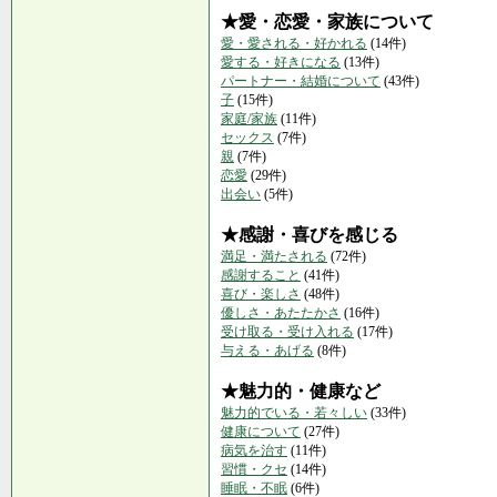
★愛・恋愛・家族について
愛・愛される・好かれる
(14件)
愛する・好きになる
(13件)
パートナー・結婚について
(43件)
子
(15件)
家庭/家族
(11件)
セックス
(7件)
親
(7件)
恋愛
(29件)
出会い
(5件)
★感謝・喜びを感じる
満足・満たされる
(72件)
感謝すること
(41件)
喜び・楽しさ
(48件)
優しさ・あたたかさ
(16件)
受け取る・受け入れる
(17件)
与える・あげる
(8件)
★魅力的・健康など
魅力的でいる・若々しい
(33件)
健康について
(27件)
病気を治す
(11件)
習慣・クセ
(14件)
睡眠・不眠
(6件)