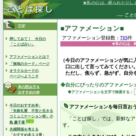
★私の心は、縛られたりしません★
TOP
■アファメーション■
アファメーション登録数：
715
件
押してみて！ 今日の
★私の心は、
「ことば占い」
アファメーションとは？
（今日のアファメーションが気に
「無地のカード」ページ
口に出して言ってみてください
オラクルカードの
ただし、焦らず、急がず、自分
ページへようこそ
◆自分にぴったりのアファメーシ
本の読み方＆
◆アファメーションを文字で検索する：
おすすめの本
今日のおすすめ本↓
アファメーションを毎日言お
「失敗礼賛 不安と生きる
コミュニケーション術」小
「ことば探し」では、新鮮なア
島 慶子著
す。
夫婦関係を考える
「おすすめ本３３冊」