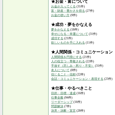
★お金・富について
お金が入ってくる
(31件)
富・財産・豊かさを得る
(27件)
お金の使い方
(9件)
★成功・夢をかなえる
夢をかなえる
(18件)
幸せになる・幸運について
(31件)
成功する
(21件)
欲しいものを手に入れる
(11件)
★人間関係・コミュニケーション
人間関係を円滑にする
(21件)
人の役立つ・尊敬される
(22件)
手放す（悲しみ・怒り・不安）
(31件)
友人について
(8件)
信じること・信頼
(22件)
会話・コミュニケーション・表現する
(23件)
★仕事・やるべきこと
目的・目標・達成
(16件)
仕事全般
(94件)
リーダーシップ
(16件)
問題解決
(7件)
決意・決断・宣言
(28件)