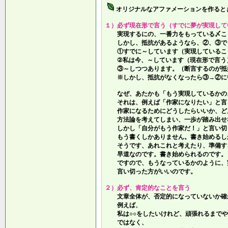
オリジナルなアファメーションを作ると
１）必ず現在形で言う（すでに夢が実現して
実現するにの、一番力をもっている〆こ
しかし、抵抗があるようなら、②、③で
①すでに～しています（実現しているこ
②私は今、～しています（現在形で言う
③～しつつあります。（断言するのが抵
※しかし、抵抗がなくなったら③→②に
なぜ、あたかも「もう実現しているかの
それは、例えば「作家になりたい」と言
作家になるためにどうしたらいいか、ど
方法論を考えてしまい、一歩が踏み出せ
しかし「自分がもう作家だ！」と言い切
もう書くしかありません。書き始めるし
そうです、あれこれと考えたり、準備す
早道なのです。書き始められるのです。
ですので、もうなっているかのように、
言い切った方がいいのです。
２）必ず、肯定的なことを言う
文章全体が、否定的になっていないか確
例えば、
私は○○をしたいけれど、頑張れるまでや
ではなく、