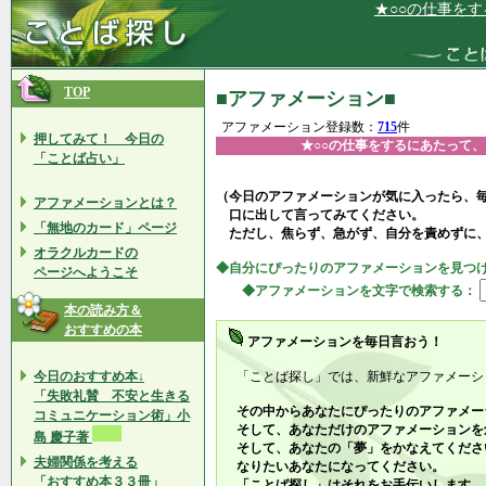
★○○の仕事をするにあた
TOP
■アファメーション■
アファメーション登録数：
715
件
押してみて！ 今日の
★○○の仕事をするにあたって
「ことば占い」
（今日のアファメーションが気に入ったら、
アファメーションとは？
口に出して言ってみてください。
「無地のカード」ページ
ただし、焦らず、急がず、自分を責めずに
オラクルカードの
◆自分にぴったりのアファメーションを見つ
ページへようこそ
◆アファメーションを文字で検索する：
本の読み方＆
おすすめの本
アファメーションを毎日言おう！
今日のおすすめ本↓
「ことば探し」では、新鮮なアファメーシ
「失敗礼賛 不安と生きる
その中からあなたにぴったりのアファメー
コミュニケーション術」小
そして、あなただけのアファメーションを
島 慶子著
そして、あなたの「夢」をかなえてくださ
夫婦関係を考える
なりたいあなたになってください。
「おすすめ本３３冊」
「ことば探し」はそれをお手伝いします。