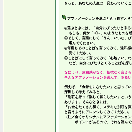
きっと、あなたの人生は、変わっていくこ
アファメーションを選ぶとき（探すとき
◎選ぶときには、「自分にぴったりと来る
もしも、何か「ズレ」のようなものを感
◎そして、言葉にして「うん、いいな、ぴ
選んでください。
◎何度もそのことばを言ってみて、違和感
見てください。
◎ことばにして言ってみて「心地よい、わ
など、自分にぴたりとくることばを探し
なにより、違和感がなく、抵抗なく言える
そんなアファメーションを選んで、あるい
例えば、「金持ちになりたい」と思ってい
深堀して考えてみると、
「別荘を持って楽しく暮らしたい」という
あります。そんなときには、
「お金をたくさん得て、ステキな別荘を買
と言うふうにアレンジしてみてください。
（注／全くオリジナルにアファメーション
ポイントがあるので、それを読んでか