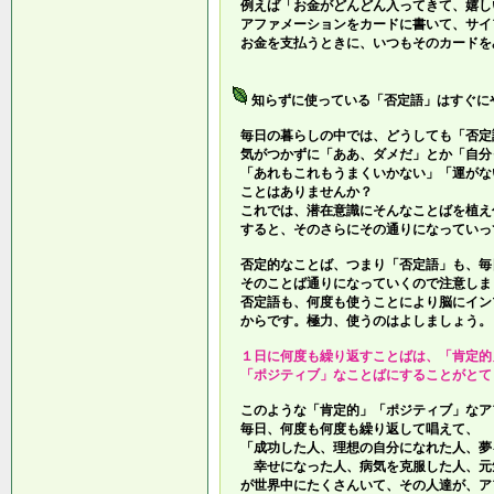
例えば「お金がどんどん入ってきて、嬉し
アファメーションをカードに書いて、サイ
お金を支払うときに、いつもそのカードを
知らずに使っている「否定語」はすぐに
毎日の暮らしの中では、どうしても「否定
気がつかずに「ああ、ダメだ」とか「自分
「あれもこれもうまくいかない」「運がな
ことはありませんか？
これでは、潜在意識にそんなことばを植え
すると、そのさらにその通りになっていっ
否定的なことば、つまり「否定語」も、毎
そのことば通りになっていくので注意しま
否定語も、何度も使うことにより脳にイン
からです。極力、使うのはよしましょう。
１日に何度も繰り返すことばは、「肯定的
「ポジティブ」なことばにすることがとて
このような「肯定的」「ポジティブ」なア
毎日、何度も何度も繰り返して唱えて、
「成功した人、理想の自分になれた人、夢
幸せになった人、病気を克服した人、元
が世界中にたくさんいて、その人達が、ア