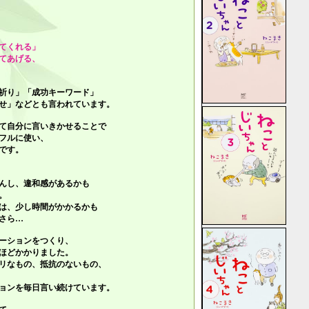
てくれる」
てあげる、
祈り」「成功キーワード」
せ」
などとも言われています。
て自分に言いきかせることで
フルに使い、
です。
んし、違和感があるかも
。
は、少し時間がかかるかも
さら…
ーションをつくり、
ほどかかりました。
リなもの、抵抗のないもの、
ョンを毎日言い続けています。