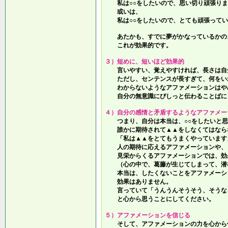
私は○○をしたいので、思い切り頑張りま
或いは、
私は○○をしたいので、とても頑張ってい
あたかも、すでに夢がかなっているかの
これが効果的です。
３）短めに、短いほど効果的
言いやすい、覚えやすければ、長さは自
ただし、センテンスが長すぎて、何をい
わからないようなアファメーションはや
自分の無意識にぴしっと伝わることばに
４）自分の感情と矛盾するようなアファメー
つまり、自分は本当は、○○をしたいと思
誰かに期待されて▲▲をしなくてはなら
「私は▲▲をとてもうまくやっています
人の期待に応えるアファメーションや、
見栄からくるアファメーションでは、効
（心の中で、葛藤が生じてしまって、潜
本当は、したくないことをアファメーシ
効果はありません。
言っていて
「うんうんそうそう、そうな
と心から思うことにしてください。
５）アファメーションを信じる
そして、アファメーションの力を心から