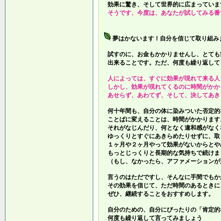
効果に驚き、そして世界的に広まっていま
そうです、今度は、あなたが試してみる番
夢はかないます！自分を信じて取り組み
試すのに、お金もかかりませんし、とても
出来ることです。ただ、何度も繰り返して
人によっては、すぐに効果が現れて来る人
しかし、効果が現れてくるのに時間がかか
あせらず、あわてず、そして、決してあき
何十年間も、自分の体に染みついた否定的
ことばに変えることは、時間がかかります
それがなじんだり、何となく違和感がなく
ゆっくりとすぐにあきらめたりせずに、取
１ヶ月や２ヶ月やって効果がないからとや
もっとじっくりと長期的な気持ちで続けま
（もし、なかったら、アファメーションが
言うのはただですし、そんなに手間でもか
その効果を信じて、ただ時間のあるときに
ぜひ、継続することをおすすめします。
自分のための、自分にぴったりの「肯定的
何度も繰り返して言ってみましょう