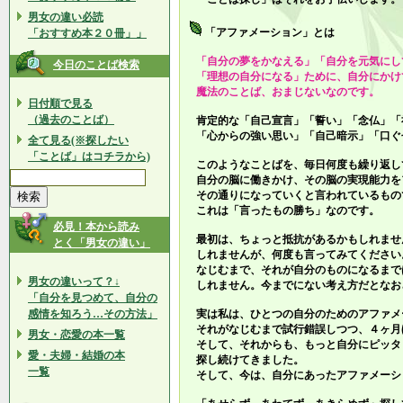
男女の違い必読
「アファメーション」とは
「おすすめ本２０冊」」
「自分の夢をかなえる」「自分を元気にし
今日のことば検索
「理想の自分になる」ために、自分にかけ
魔法のことば、おまじないなのです。
日付順で見る
（過去のことば）
肯定的な「自己宣言」「誓い」「念仏」「
「心からの強い思い」「自己暗示」「口ぐ
全て見る(※探したい
「ことば」はコチラから)
このようなことばを、毎日何度も繰り返し
自分の脳に働きかけ、その脳の実現能力を
その通りになっていくと言われているもの
これは「言ったもの勝ち」なのです。
必見！本から読み
最初は、ちょっと抵抗があるかもしれませ
とく「男女の違い」
しれませんが、何度も言ってみてください
なじむまで、それが自分のものになるまで
男女の違いって？↓
しれません。今までにない考え方だとなお
「自分を見つめて、自分の
感情を知ろう…その方法」
実は私は、ひとつの自分のためのアファメ
それがなじむまで試行錯誤しつつ、４ヶ月
男女・恋愛の本一覧
そして、それからも、もっと自分にピッタ
愛・夫婦・結婚の本
探し続けてきました。
一覧
そして、今は、自分にあったアファメーシ