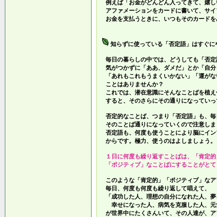
例えば「お金がどんどん入ってきて、嬉し
アファメーションをカードに書いて、サイ
お金を支払うときに、いつもそのカードを
知らずに使っている「否定語」はすぐに
毎日の暮らしの中では、どうしても「否定
気がつかずに「ああ、ダメだ」とか「自分
「あれもこれもうまくいかない」「運がな
ことはありませんか？
これでは、潜在意識にそんなことばを植え
すると、そのさらにその通りになっていっ
否定的なことば、つまり「否定語」も、毎
そのことば通りになっていくので注意しま
否定語も、何度も使うことにより脳にイン
からです。極力、使うのはよしましょう。
１日に何度も繰り返すことばは、「肯定的
「ポジティブ」なことばにすることがとて
このような「肯定的」「ポジティブ」なア
毎日、何度も何度も繰り返して唱えて、
「成功した人、理想の自分になれた人、夢
幸せになった人、病気を克服した人、元
が世界中にたくさんいて、その人達が、ア