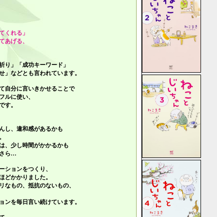
てくれる」
てあげる、
祈り」「成功キーワード」
せ」
などとも言われています。
て自分に言いきかせることで
フルに使い、
です。
んし、違和感があるかも
。
は、少し時間がかかるかも
さら…
ーションをつくり、
ほどかかりました。
リなもの、抵抗のないもの、
ョンを毎日言い続けています。