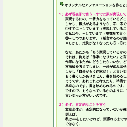
オリジナルなアファメーションを作ると
１）必ず現在形で言う（すでに夢が実現して
実現するにの、一番力をもっている〆こ
しかし、抵抗があるようなら、②、③で
①すでに～しています（実現しているこ
②私は今、～しています（現在形で言う
③～しつつあります。（断言するのが抵
※しかし、抵抗がなくなったら③→②に
なぜ、あたかも「もう実現しているかの
それは、例えば「作家になりたい」と言
作家になるためにどうしたらいいか、ど
方法論を考えてしまい、一歩が踏み出せ
しかし「自分がもう作家だ！」と言い切
もう書くしかありません。書き始めるし
そうです、あれこれと考えたり、準備す
早道なのです。書き始められるのです。
ですので、もうなっているかのように、
言い切った方がいいのです。
２）必ず、肯定的なことを言う
文章全体が、否定的になっていないか確
例えば、
私は○○をしたいけれど、頑張れるまでや
ではなく、