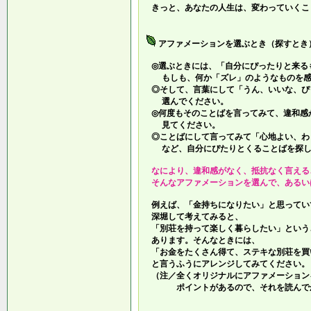
きっと、あなたの人生は、変わっていくこ
アファメーションを選ぶとき（探すとき
◎選ぶときには、「自分にぴったりと来る
もしも、何か「ズレ」のようなものを感
◎そして、言葉にして「うん、いいな、ぴ
選んでください。
◎何度もそのことばを言ってみて、違和感
見てください。
◎ことばにして言ってみて「心地よい、わ
など、自分にぴたりとくることばを探し
なにより、違和感がなく、抵抗なく言える
そんなアファメーションを選んで、あるい
例えば、「金持ちになりたい」と思ってい
深堀して考えてみると、
「別荘を持って楽しく暮らしたい」という
あります。そんなときには、
「お金をたくさん得て、ステキな別荘を買
と言うふうにアレンジしてみてください。
（注／全くオリジナルにアファメーション
ポイントがあるので、それを読んでか