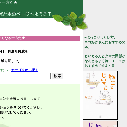
■ほっこりしたい方、
よくなる一方だ★
ネコ好きさんにおすすめの
本。
毎日、何度も何度も
じいちゃんとタマの関係が
、繰り返しで）
なんともよく特に１．２は
おすすめですよ～!!
けたい→
カテゴリから探す
ョン例を毎日お届けします。
ションを見つけてください。
創りだしてください。
い。