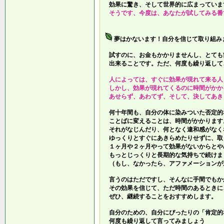
効果に驚き、そして世界的に広まっていま
そうです、今度は、あなたが試してみる番
夢はかないます！自分を信じて取り組み
試すのに、お金もかかりませんし、とても
出来ることです。ただ、何度も繰り返して
人によっては、すぐに効果が現れて来る人
しかし、効果が現れてくるのに時間がかか
あせらず、あわてず、そして、決してあき
何十年間も、自分の体に染みついた否定的
ことばに変えることは、時間がかかります
それがなじんだり、何となく違和感がなく
ゆっくりとすぐにあきらめたりせずに、取
１ヶ月や２ヶ月やって効果がないからとや
もっとじっくりと長期的な気持ちで続けま
（もし、なかったら、アファメーションが
言うのはただですし、そんなに手間でもか
その効果を信じて、ただ時間のあるときに
ぜひ、継続することをおすすめします。
自分のための、自分にぴったりの「肯定的
何度も繰り返して言ってみましょう