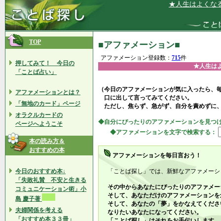
★人生はよくなる一方だ★
TOP
■アファメーション■
アファメーション登録数：
715
件
押してみて！ 今日の
★人生は
「ことば占い」
（今日のアファメーションが気に入ったら、
アファメーションとは？
口に出して言ってみてください。
「無地のカード」ページ
ただし、焦らず、急がず、自分を責めずに
オラクルカードの
◆自分にぴったりのアファメーションを見つ
ページへようこそ
◆アファメーションを文字で検索する：
本の読み方＆
おすすめの本
アファメーションを毎日言おう！
今日のおすすめ本↓
「ことば探し」では、新鮮なアファメーシ
「失敗礼賛 不安と生きる
その中からあなたにぴったりのアファメー
コミュニケーション術」小
そして、あなただけのアファメーションを
島 慶子著
そして、あなたの「夢」をかなえてくださ
夫婦関係を考える
なりたいあなたになってください。
「おすすめ本３３冊」
「ことば探し」はそれをお手伝いします。