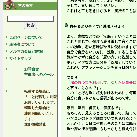
「あせらず、あわてず、あきらめず」探し
本の検索
そして、言い続けてください。
これはとても効き目がある「魔法のことば
自分をポジティブに洗脳させよう
よく、宗教などでの「洗脳」ということば
このページについて
これと同じで、何度も繰り返して言うこに
主催者について
この洗脳、悪い意味ばかりに使われますが
メルマガ登録と解除
自分で自分をいい方に「洗脳」することも
気がつかずに自分を「悪い方」に洗脳して
サイトマップ
ポジティブな方に自分を「洗脳」していく
これが、アファメーションを言う目的とい
お問合せ
主催者へのメール
つまり
「脳の持つ力を利用して、なりたい自分に
と言うことなのです。
転載する場合は
このことばを脳に植え付けるために、何度
「ことば探し」明記
自分に言いきかせる必要があるのです。
お願いいたします。
転載した場合は、
毎日、毎日、何度も、何度もです。
もちろん、見えるところに書いて、貼って
連絡お願いいたし
パソコンのトップ画面でいつも見れるよう
ます。
ともかく、１日に何度もそのことばに触れ
無断掲載禁止
脳や深い潜在意識にもしっかりと植え付け