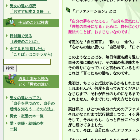
男女の違い必読
「アファメーション」とは
「おすすめ本２０冊」」
「自分の夢をかなえる」「自分を元気にし
今日のことば検索
「理想の自分になる」ために、自分にかけ
魔法のことば、おまじないなのです。
日付順で見る
（過去のことば）
肯定的な「自己宣言」「誓い」「念仏」「
「心からの強い思い」「自己暗示」「口ぐ
全て見る(※探したい
「ことば」はコチラから)
このようなことばを、毎日何度も繰り返し
自分の脳に働きかけ、その脳の実現能力を
その通りになっていくと言われているもの
これは「言ったもの勝ち」なのです。
必見！本から読み
最初は、ちょっと抵抗があるかもしれませ
とく「男女の違い」
しれませんが、何度も言ってみてください
なじむまで、それが自分のものになるまで
男女の違いって？↓
しれません。今までにない考え方だとなお
「自分を見つめて、自分の
感情を知ろう…その方法」
実は私は、ひとつの自分のためのアファメ
それがなじむまで試行錯誤しつつ、４ヶ月
男女・恋愛の本一覧
そして、それからも、もっと自分にピッタ
愛・夫婦・結婚の本
探し続けてきました。
一覧
そして、今は、自分にあったアファメーシ