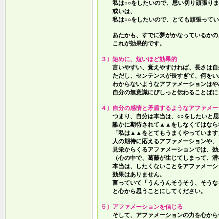
私は○○をしたいので、思い切り頑張りま
或いは、
私は○○をしたいので、とても頑張ってい
あたかも、すでに夢がかなっているかの
これが効果的です。
３）短めに、短いほど効果的
言いやすい、覚えやすければ、長さは自
ただし、センテンスが長すぎて、何をい
わからないようなアファメーションはや
自分の無意識にぴしっと伝わることばに
４）自分の感情と矛盾するようなアファメー
つまり、自分は本当は、○○をしたいと思
誰かに期待されて▲▲をしなくてはなら
「私は▲▲をとてもうまくやっています
人の期待に応えるアファメーションや、
見栄からくるアファメーションでは、効
（心の中で、葛藤が生じてしまって、潜
本当は、したくないことをアファメーシ
効果はありません。
言っていて
「うんうんそうそう、そうな
と心から思うことにしてください。
５）アファメーションを信じる
そして、アファメーションの力を心から