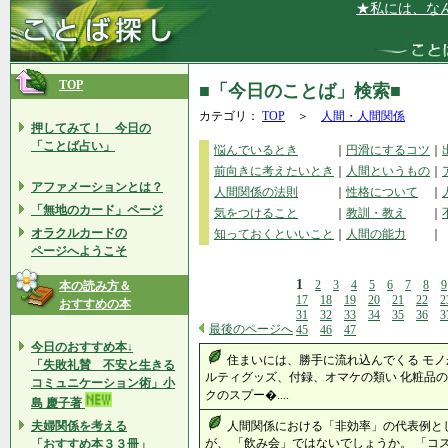
★私には、なんでも
TOP
■「今日のことば」検索■
カテゴリ：
TOP
＞
人間・人間関係
押してみて！ 今日の
「ことば占い」
悩んでいるとき
｜
円滑にするコツ
｜
前向きに考えたいとき
｜
人間というもの
｜
アファメーションとは？
人間関係の法則
｜
性格について
｜
「無地のカード」ページ
気をつけること
｜
教訓・教え
｜
オラクルカードの
知っておくといいこと
｜
人間の能力
｜
ページへようこそ
1
2
3
4
5
6
7
8
9
本の読み方＆
17
18
19
20
21
22
2
おすすめの本
31
32
33
34
35
36
3
最後のページへ
45
46
47
今日のおすすめ本↓
住まいには、勝手に流れ込んでくる モノ
「失敗礼賛 不安と生きる
ルティグッズ、付録、オマケの類い 化粧品の
コミュニケーション術」小
クのスプー�....
島 慶子著
夫婦関係を考える
人間関係における「非効率」の代表例と
が、 「飲み会」ではないでしょうか。 「
「おすすめ本３３冊」