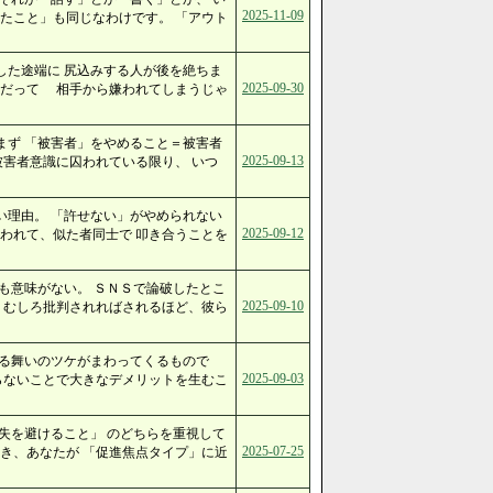
2025-11-09
たこと」も同じなわけです。 「アウト
した途端に 尻込みする人が後を絶ちま
2025-09-30
、だって 相手から嫌われてしまうじゃ
まず 「被害者」をやめること＝被害者
2025-09-13
被害者意識に囚われている限り、 いつ
い理由。 「許せない」がやめられない
2025-09-12
われて、似た者同士で 叩き合うことを
も意味がない。 ＳＮＳで論破したとこ
2025-09-10
 むしろ批判されればされるほど、彼ら
振る舞いのツケがまわってくるもので
2025-09-03
らないことで大きなデメリットを生むこ
失を避けること」 のどちらを重視して
2025-07-25
き、あなたが 「促進焦点タイプ」に近