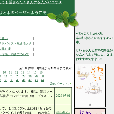
話せるたくさんの友人がいます★
■ほっこりしたい方、
ネコ好きさんにおすすめの
出会い
｜
本。
アドバイス・教えるとき
｜
人間心理
｜
じいちゃんとタマの関係が
不信感、弱さについて
｜
なんともよく特に１．２は
おすすめですよ～!!
全1380件中 1件目から30件目まで表示
10
11
12
13
14
15
16
3
24
25
26
27
28
29
30
7
38
39
40
41
42
43
44
次のページへ
がたくさんあります。 粗品、景品 ノベ
2026-07-01
試供品 コンビニの割り箸、プラスチッ
して、 しばしばやり玉に挙げられるの
2026-06-19
コスパやタイパで考えれば、 飲み会な