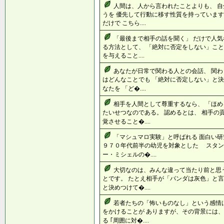
人間は、人から言われたことよりも、 
うを 優先して行動に移す性質を持っています
だけで こちら....
「最後まで相手の話を聞く」 だけで人気
る方法として、 「絶対に否定をしない」こと
を与えること....
あなたが日常で関わる人との会話、 関わ
はどんなことでも 「絶対に否定しない」と決
なたを 「ど�....
相手を人間として尊重するなら、 「ほめ
たいせつなのである。 認めるとは、 相手の
覚させること�....
「マシュマロ実験」と呼ばれる 面白い研
９７０年代前半の幼児を対象とした スタ
ー・ミシェルの�....
大切なのは、みんな違って当たり前と思
とです。 たとえ相手が「パンダは灰色」と言
と決めつけて�....
若者たちの「怖いものなし」という感情
をかけることが ありますが、その背景には、
る ｢周囲に対�....