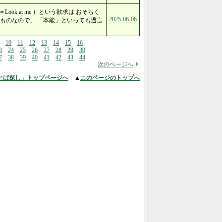
ok at me ）という欲求は おそらく
2025-06-06
ものなので、 「本能」といっても過言
10
11
12
13
14
15
16
3
24
25
26
27
28
29
30
7
38
39
40
41
42
43
44
次のページへ
とば探し」トップページへ
▲
このページのトップへ