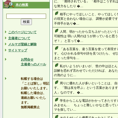
に、 「期待されている」 「相手はこうすれ
本の検索
な努力をしたり �....
相手にやってほしいこと、やってほしく
の現実と合わない場合には、 調整が必要です
不得手があり�....
人間、弱かったから立ち上がったという 
このページについて
可能性は 弱い人間のほうが持っていると思う
主催者について
ぞ！」 と言って�....
メルマガ登録と解除
「ある言葉を、違う言葉を使って表現す
サイトマップ
す。 心ひかれる俳句や詩を見つけたら、 ぜ
まとった俳句を....
お問合せ
主催者へのメール
私がいようがいまいが、 世の中はほとん
誤解を恐れず言わせていただければ、 あなた
の泡のように....
転載する場合は
周りに優れた人が多いということは、 
「ことば探し」明記
す。 「類は友を呼ぶ」という言葉があります
お願いいたします。
人」なのです。 �....
転載した場合は、
連絡お願いいたし
学生からこんな電話がかかってきたりする
ます。
みません… ちょっと難しいかなと思って
無断掲載禁止
マを探してい....
その人がいくら優秀であったとしても、 