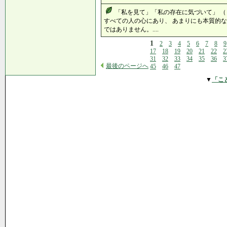
「私を見て」「私の存在に気づいて」 （＝Lo
すべての人の心にあり、 あまりにも本質的な
ではありません。....
1
2
3
4
5
6
7
8
9
17
18
19
20
21
22
2
31
32
33
34
35
36
3
最後のページへ
45
46
47
▼
「こ