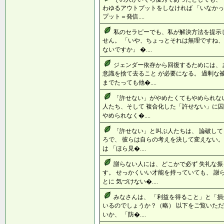
わゆるアウトプットをしなければ 「いなかっ
プット＝発信....
私のセラピーでも、私が解決方法を提示
せん。 「いや、ちょっとそれは無理ですね
ないですか」 �....
ジェンダー依存から回復するためには、
意識を捨て去ること が必要になる。 過剰な
までたっても他�....
「許せない」がやめたくてもやめられな
人たち、そして 複合化した「許せない」に囚
やめられなく�....
「許せない」と叫ぶ人たちは、 論破して
ろで、 彼らは自らの考えを決して変えない。
は 「ほら見�....
謝らない人には、どこかで必ず 失礼な
す。 せっかくいい才能を持っていても、 謝
とに 気づけない�....
みなさんは、 「利益を得ること」と「損
いるのでしょうか？（略） 以下をご覧いただ
いか、 「防�....