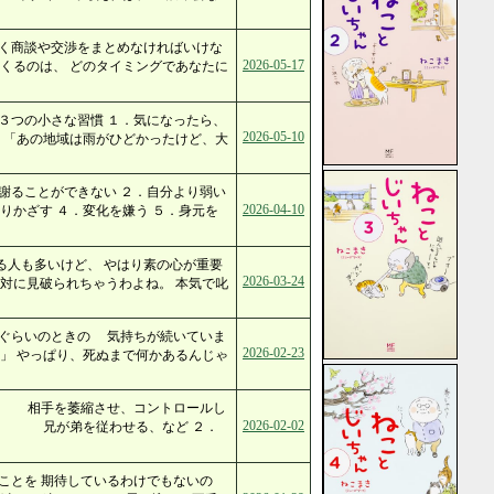
まく商談や交渉をまとめなければいけな
2026-05-17
くるのは、 どのタイミングであなたに
３つの小さな習慣 １．気になったら、
2026-05-10
「あの地域は雨がひどかったけど、大
謝ることができない ２．自分より弱い
2026-04-10
りかざす ４．変化を嫌う ５．身元を
る人も多いけど、 やはり素の心が重要
2026-03-24
対に見破られちゃうわよね。 本気で叱
ぐらいのときの 気持ちが続いていま
2026-02-23
」 やっぱり、死ぬまで何かあるんじゃ
配 相手を萎縮させ、コントロールし
2026-02-02
 兄が弟を従わせる、など ２．
ことを 期待しているわけでもないの