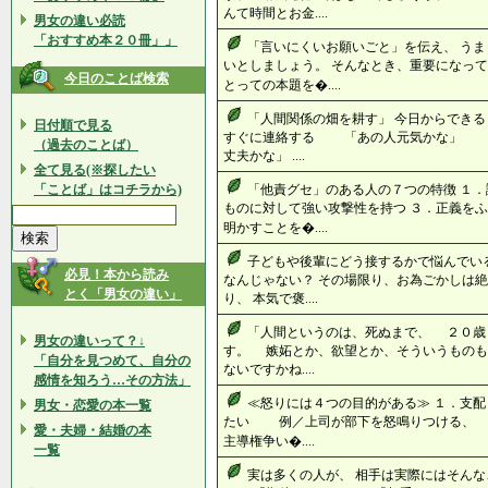
んて時間とお金....
男女の違い必読
「おすすめ本２０冊」」
「言いにくいお願いごと」を伝え、 う
いとしましょう。 そんなとき、重要になって
今日のことば検索
とっての本題を�....
「人間関係の畑を耕す」 今日からできる
日付順で見る
すぐに連絡する 「あの人元気かな」 
（過去のことば）
丈夫かな」 ....
全て見る(※探したい
「ことば」はコチラから)
「他責グセ」のある人の７つの特徴 １．
ものに対して強い攻撃性を持つ ３．正義をふ
明かすことを�....
子どもや後輩にどう接するかで悩んでい
必見！本から読み
なんじゃない？ その場限り、お為ごかしは絶
とく「男女の違い」
り、 本気で褒....
「人間というのは、死ぬまで、 ２０歳
男女の違いって？↓
す。 嫉妬とか、欲望とか、そういうものも
「自分を見つめて、自分の
ないですかね....
感情を知ろう…その方法」
≪怒りには４つの目的がある≫ １．支
男女・恋愛の本一覧
たい 例／上司が部下を怒鳴りつける、
愛・夫婦・結婚の本
主導権争い�....
一覧
実は多くの人が、 相手は実際にはそんな