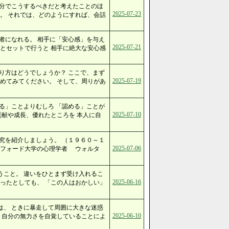
自分でこうするべきだと考えたことのほ
2025-07-23
。 それでは、どのようにすれば、会話
者になれる。 相手に「安心感」を与え
2025-07-21
とセットで行うと 相手に絶大な安心感
り方はどうでしょうか？ ここで、まず
2025-07-19
めてみてください。 そして、周りがあ
る」ことよりむしろ 「認める」ことが
2025-07-10
貢献や成長、優れたところを 本人に自
究を紹介しましょう。 （１９６０～１
2025-07-06
ンフォード大学の心理学者 ウォルタ
うこと。 違いをひとまず受け入れるこ
2025-06-16
ったとしても、 「この人はおかしい」
は、 ときに暴走して周囲に大きな迷惑
2025-06-10
 自分の無力さを自覚していることによ