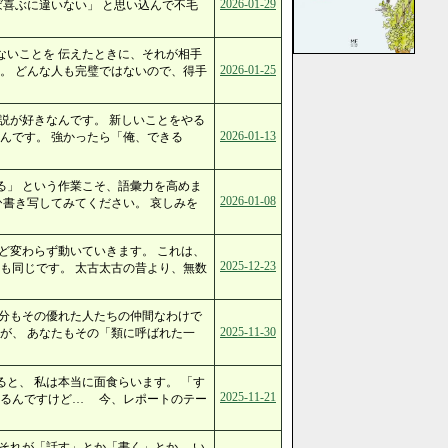
2026-01-29
ば喜ぶに違いない」 と思い込んで不毛
ないことを 伝えたときに、それが相手
2026-01-25
。 どんな人も完璧ではないので、得手
説が好きなんです。 新しいことをやる
2026-01-13
んです。 強かったら「俺、できる
る」 という作業こそ、語彙力を高めま
2026-01-08
ひ書き写してみてください。 哀しみを
ど変わらず動いていきます。 これは、
2025-12-23
も同じです。 太古太古の昔より、無数
自分もその優れた人たちの仲間なわけで
2025-11-30
が、 あなたもその「類に呼ばれた一
と、 私は本当に面食らいます。 「す
2025-11-21
いるんですけど… 今、レポートのテー
それが「話す」とか「書く」とか、 い