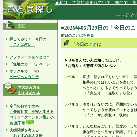
★私は、才能に恵まれていて、知的で、創
TOP
■2026年05月29日の「今日の
前日のことばを見る
押してみて！ 今日の
「今日のことば」
「ことば占い」
アファメーションとは？
ＮＯを言えない人に知ってほしい、
「無地のカード」ページ
「お断り」の態度の強さレベル
オラクルカードの
ページへようこそ
レベル１．直接、頼まれてもいないのに、
相手のしてほしいことを察して
本の読み方＆
へとへとになるまでやってしま
おすすめの本
（「完全オート先取り」状態）
レベル２．溜まれいないのに、雰囲気でい
今日のおすすめ本↓
やってしまうが疲れているときは
「失敗礼賛 不安と生きる
（「ノーマル先取り」状態）
コミュニケーション術」小
島 慶子著
レベル３．どんな頼みごとも、態度のうえ
夫婦関係を考える
嫌な顔ひとつ見せず快諾してしま
「おすすめ本３３冊」