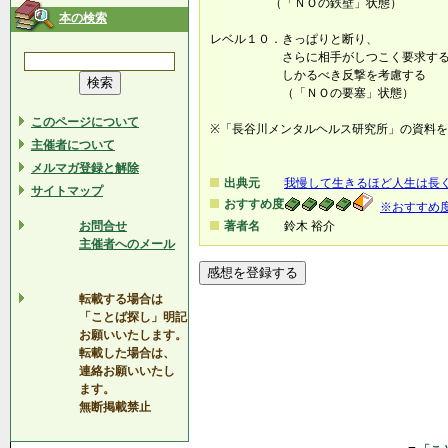
（「ＮＯの鉄壁」状態）
本の検索
レベル１０．きっぱりと断り、
さらに相手がしつこく要求する
しかるべき反撃を考慮する
（「ＮＯの要塞」状態）
このページについて
※「長谷川メンタルヘルス研究所」の資料
主催者について
メルマガ登録と解除
出典元
我慢して生きるほど人生は長
サイトマップ
おすすめ度
※おすすめ
お問合せ
著者名
鈴木 裕介
主催者へのメール
転載する場合は
「ことば探し」明記
お願いいたします。
転載した場合は、
連絡お願いいたし
ます。
無断掲載禁止