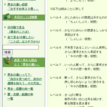
（「よろこんで」状態）
男女の違い必読
「おすすめ本２０冊」」
※以下は頼みごとに対して
今日のことば検索
レベル４．少しためらいの態度は示すもの
（「ちょいしぶり」状態）
日付順で見る
レベル５．かなりためらいの態度をしっか
（過去のことば）
承諾はする
全て見る(※探したい
（「しぶしぶ」状態）
「ことば」はコチラから)
レベル６．不本意であることいったん表明
さらに要求されたら承諾する
（「ＮＯの壁一枚」状態）
必見！本から読み
とく「男女の違い」
レベル７．いったん断って、さらに要求さ
（「ＮＯの壁一枚半」状態）
男女の違いって？↓
レベル８．断って、さらに要求されても
「自分を見つめて、自分の
押し切られないように努力する
感情を知ろう…その方法」
（「ＮＯの壁数枚」状態）
男女・恋愛の本一覧
愛・夫婦・結婚の本
レベル９．きっぱり断る
一覧
相手の言い分には耳を傾けず、
断る態度を貫き通す