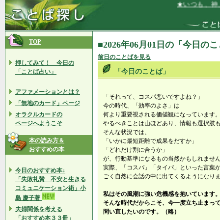
★いつも、神、
TOP
■2026年06月01日の「今日の
前日のことばを見る
押してみて！ 今日の
「今日のことば」
「ことば占い」
アファメーションとは？
「それって、コスパ悪いですよね？」
「無地のカード」ページ
今の時代、「効率のよさ」は
オラクルカードの
何より重要視される価値観になっています
ページへようこそ
やるべきことは山ほどあり、情報も選択肢
そんな状況では、
本の読み方＆
「いかに最短距離で成果をだすか」
おすすめの本
「どれだけ割に合うか」
が、行動基準になるもの当然かもしれませ
実際、「コスパ」「タイパ」といった言葉
今日のおすすめ本↓
ごく自然に会話の中に出てくるようになり
「失敗礼賛 不安と生きる
コミュニケーション術」小
私はその風潮に強い危機感を抱いています
島 慶子著
そんな時代だからこそ、今一度立ち止まっ
夫婦関係を考える
問い直したいのです。（略）
「おすすめ本３３冊」