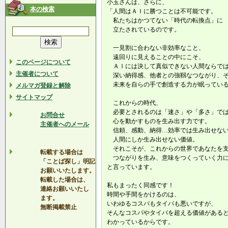
小玉さんは、さらに、
本の検索
「人間はＡＩに勝つことは不可能です。
私たちはかつてない「時代の転換点」に
立たされているのです。
一見割に合わない非効率なこと、
遠回りに見えることの中にこそ、
このページについて
ＡＩには決して真似できない人間ならでは
主催者について
深い納得感、他者との強靱なつながり、
未来を自らの手で創造する力が眠ってい
メルマガ登録と解除
サイトマップ
これからの時代、
必要とされるのは「速さ」や「多さ」で
お問合せ
心を動かすものを生み出す力です。
主催者へのメール
信頼、感動、納得…効率では生み出せない
人間にしか生み出せない価値。
それこそが、これからの世界であなたを
転載する場合は
つながりを生み、意味をつくっていく力に
「ことば探し」明記
と言っています。
お願いいたします。
転載した場合は、
私もまったく同感です！
連絡お願いいたし
時間や手間をかけるのは、
ます。
いわゆるコスパもタイパも悪いですが、
無断掲載禁止
そんなコスパやタイパを超える価値がある
わかっているからです。