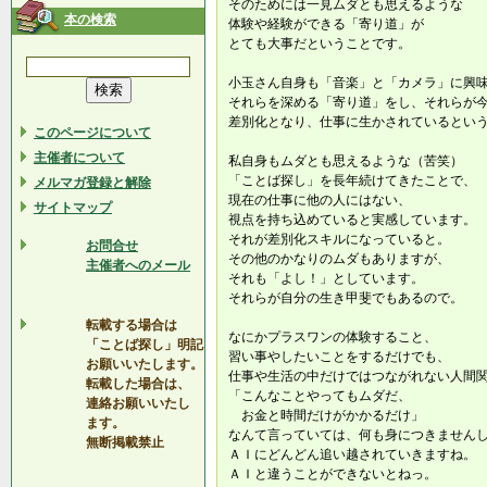
そのためには一見ムダとも思えるような
本の検索
体験や経験ができる「寄り道」が
とても大事だということです。
小玉さん自身も「音楽」と「カメラ」に興
それらを深める「寄り道」をし、それらが
差別化となり、仕事に生かされているとい
このページについて
主催者について
私自身もムダとも思えるような（苦笑）
「ことば探し」を長年続けてきたことで、
メルマガ登録と解除
現在の仕事に他の人にはない、
サイトマップ
視点を持ち込めていると実感しています。
それが差別化スキルになっていると。
お問合せ
その他のかなりのムダもありますが、
主催者へのメール
それも「よし！」としています。
それらが自分の生き甲斐でもあるので。
転載する場合は
なにかプラスワンの体験すること、
「ことば探し」明記
習い事やしたいことをするだけでも、
お願いいたします。
仕事や生活の中だけではつながれない人間
転載した場合は、
「こんなことやってもムダだ、
連絡お願いいたし
お金と時間だけがかかるだけ」
ます。
なんて言っていては、何も身につきません
無断掲載禁止
ＡＩにどんどん追い越されていきますね。
ＡＩと違うことができないとねっ。