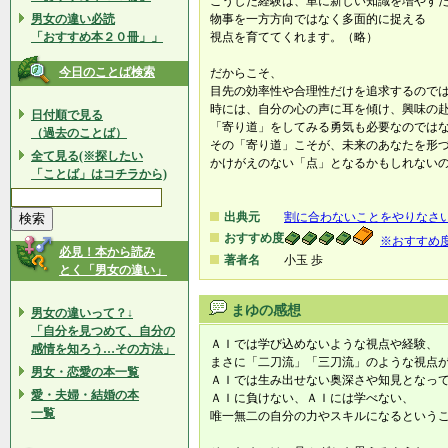
こうした経験は、単に新しい知識を増やす
男女の違い必読
物事を一方方向ではなく多面的に捉える
「おすすめ本２０冊」」
視点を育ててくれます。（略）
今日のことば検索
だからこそ、
目先の効率性や合理性だけを追求するので
時には、自分の心の声に耳を傾け、興味の
日付順で見る
「寄り道」をしてみる勇気も必要なのでは
（過去のことば）
その「寄り道」こそが、未来のあなたを形
全て見る(※探したい
かけがえのない「点」となるかもしれない
「ことば」はコチラから)
出典元
割に合わないことをやりなさ
おすすめ度
※おすすめ
必見！本から読み
著者名
小玉 歩
とく「男女の違い」
まゆの感想
男女の違いって？↓
「自分を見つめて、自分の
ＡＩでは学び込めないような視点や経験、
感情を知ろう…その方法」
まさに「二刀流」「三刀流」のような視点
男女・恋愛の本一覧
ＡＩでは生み出せない奥深さや知見となっ
愛・夫婦・結婚の本
ＡＩに負けない、ＡＩには学べない、
一覧
唯一無二の自分の力やスキルになるという