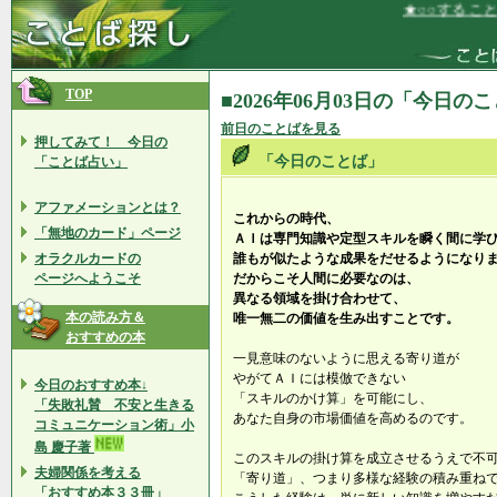
★○○すること
TOP
■2026年06月03日の「今日の
前日のことばを見る
押してみて！ 今日の
「今日のことば」
「ことば占い」
アファメーションとは？
これからの時代、
「無地のカード」ページ
ＡＩは専門知識や定型スキルを瞬く間に学
オラクルカードの
誰もが似たような成果をだせるようになり
ページへようこそ
だからこそ人間に必要なのは、
異なる領域を掛け合わせて、
本の読み方＆
唯一無二の価値を生み出すことです。
おすすめの本
一見意味のないように思える寄り道が
やがてＡＩには模倣できない
今日のおすすめ本↓
「スキルのかけ算」を可能にし、
「失敗礼賛 不安と生きる
あなた自身の市場価値を高めるのです。
コミュニケーション術」小
島 慶子著
このスキルの掛け算を成立させるうえで不
夫婦関係を考える
「寄り道」、つまり多様な経験の積み重ね
「おすすめ本３３冊」