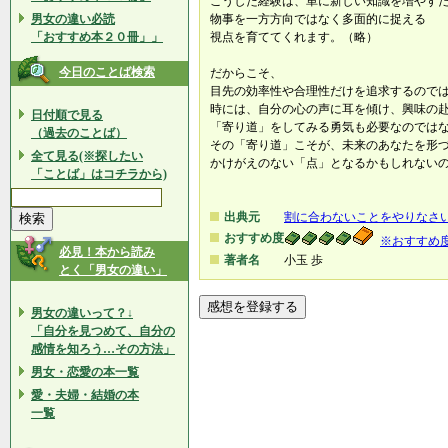
こうした経験は、単に新しい知識を増やす
男女の違い必読
物事を一方方向ではなく多面的に捉える
「おすすめ本２０冊」」
視点を育ててくれます。（略）
今日のことば検索
だからこそ、
目先の効率性や合理性だけを追求するので
時には、自分の心の声に耳を傾け、興味の
日付順で見る
「寄り道」をしてみる勇気も必要なのでは
（過去のことば）
その「寄り道」こそが、未来のあなたを形
全て見る(※探したい
かけがえのない「点」となるかもしれない
「ことば」はコチラから)
出典元
割に合わないことをやりなさ
おすすめ度
※おすすめ
必見！本から読み
著者名
小玉 歩
とく「男女の違い」
男女の違いって？↓
「自分を見つめて、自分の
感情を知ろう…その方法」
男女・恋愛の本一覧
愛・夫婦・結婚の本
一覧