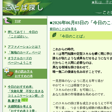
★私は、子ども
TOP
■2026年06月03日の「今日の
前日のことばを見る
押してみて！ 今日の
「今日のことば」
「ことば占い」
アファメーションとは？
これからの時代、
「無地のカード」ページ
ＡＩは専門知識や定型スキルを瞬く間に学
オラクルカードの
誰もが似たような成果をだせるようになり
ページへようこそ
だからこそ人間に必要なのは、
異なる領域を掛け合わせて、
本の読み方＆
唯一無二の価値を生み出すことです。
おすすめの本
一見意味のないように思える寄り道が
やがてＡＩには模倣できない
今日のおすすめ本↓
「スキルのかけ算」を可能にし、
「失敗礼賛 不安と生きる
あなた自身の市場価値を高めるのです。
コミュニケーション術」小
島 慶子著
このスキルの掛け算を成立させるうえで不
夫婦関係を考える
「寄り道」、つまり多様な経験の積み重ね
「おすすめ本３３冊」