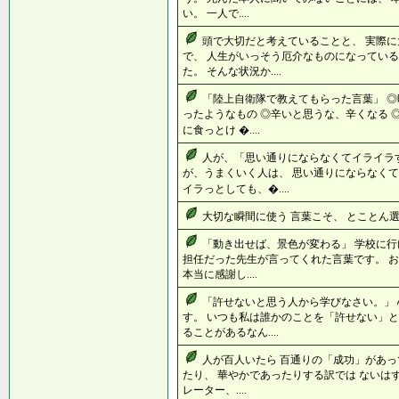
い。 一人で....
頭で大切だと考えていることと、 実際
で、 人生がいっそう厄介なものになっている
た。 そんな状況か....
「陸上自衛隊で教えてもらった言葉」 ◎
ったようなもの ◎辛いと思うな、辛くなる 
に食っとけ �....
人が、「思い通りにならなくてイライラ
が、うまくいく人は、 思い通りにならなくて
イラっとしても、�....
大切な瞬間に使う 言葉こそ、 とことん選ぶ 
「動き出せば、景色が変わる」 学校に行
担任だった先生が言ってくれた言葉です。 
本当に感謝し....
「許せないと思う人から学びなさい。」
す。 いつも私は誰かのことを「許せない」と
ることがあるなん....
人が百人いたら 百通りの「成功」があっ
たり、 華やかであったりする訳では ないは
レーター、....