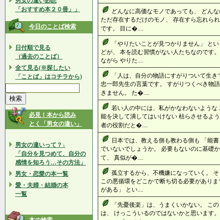
男女の違い必読
「おすすめ本２０冊」」
どんなに高価なモノであっても、 どんな
ただ存在するだけのモノ、 存在すら忘れられ
今日のことば検索
です。 目に�....
「やりたいことが見つかりません」 と
日付順で見る
どが、 本を読む習慣がない人たちなのです。
（過去のことば）
ながら やりた....
全て見る(※探したい
「人は、自分の物語にすがりついて生き
「ことば」はコチラから)
忠一郎先生の言葉です。 すがりつくべき物語
きません。 た�....
若い人の中には、私がかなわないような 
必見！本から読み
能を決して潰してはいけない 枯らさせるよう
とく「男女の違い」
者の役割だと�....
日本では、教える側も教わる側も 「能書
男女の違いって？↓
でいないでしょうか。 必要もないのに基礎か
「自分を見つめて、自分の
て、 真似が�....
感情を知ろう…その方法」
孤立するから、不機嫌になっていく。 
男女・恋愛の本一覧
この悪循環をどこかで断ち切る必要がありま
愛・夫婦・結婚の本
がある」 とい....
一覧
「先憂後楽」は、うまくいかない。 こ
は、 けっこういるのではないかと思います。