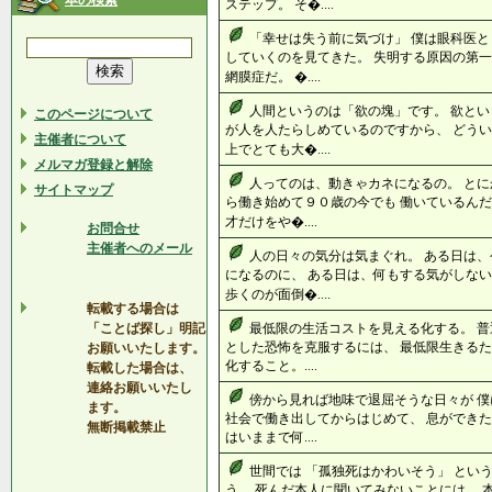
本の検索
ステップ。 そ�....
「幸せは失う前に気づけ」 僕は眼科医と
していくのを見てきた。 失明する原因の第一
網膜症だ。 �....
人間というのは「欲の塊」です。 欲とい
このページについて
が人を人たらしめているのですから、 どうい
主催者について
上でとても大�....
メルマガ登録と解除
人ってのは、動きゃカネになるの。 とに
サイトマップ
ら働き始めて９０歳の今でも 働いているんだ
才だけをや�....
お問合せ
主催者へのメール
人の日々の気分は気まぐれ。 ある日は、
になるのに、 ある日は、何もする気がしない
歩くのが面倒�....
転載する場合は
「ことば探し」明記
最低限の生活コストを見える化する。 普
とした恐怖を克服するには、 最低限生きるた
お願いいたします。
化すること。....
転載した場合は、
連絡お願いいたし
傍から見れば地味で退屈そうな日々が 
ます。
社会で働き出してからはじめて、 息ができた
無断掲載禁止
はいままで何....
世間では 「孤独死はかわいそう」 とい
う。 死んだ本人に聞いてみないことには、 