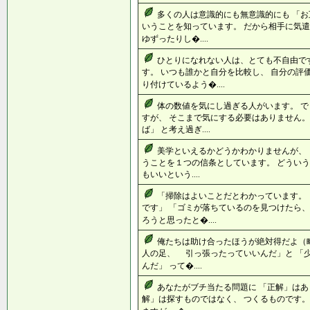
多くの人は意識的にも無意識的にも 「お
いうことを知っています。 だから相手に気遣
ゆずったりし�....
ひとりになれない人は、とても不自由で
す。 いつも誰かと自分を比較し、 自分の評
り付けているよう�....
体の数値を気にし過ぎる人がいます。 
すが、 そこまで気にする必要はありません。
ば」 と考え過ぎ....
美学といえるかどうかわかりませんが、 
うことを１つの信条としています。 どういう
もいいという....
「掃除はよいことだとわかっています。
です」 「ゴミが落ちているのを見つけたら
ろうと思ったと�....
俺たちは助け合ったほうが絶対得だよ（略
人の足、 引っ張ったっていいんだ」と 「
んだ」 って�....
あなたがブチ当たる問題に 「正解」はあ
解」は探すものではなく、 つくるものです。