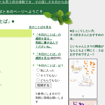
思う存分体験でき、その楽しさを分かち合います★
ことば」■
次のことばを見る
■ほっこりしたい方、
「今日のことば」の
ネコ好きさんにおすすめの
感想を送る→
本。
気軽に書き込んで
じいちゃんとタマの関係が
くださいね。
なんともよく特に１．２は
「今日のことば」の
おすすめですよ～!!
感想を見る
(感想0件)
く
「今日のことば」は？
気に入った
で、
そうでもない
どちらでもない
い。
※参考にしますので
気軽に投稿お願いしま
す