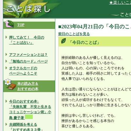
★楽しいことを
TOP
■2023年04月21日の「今日の
前日のことばを見る
押してみて！ 今日の
「今日のことば」
「ことば占い」
アファメーションとは？
挫折経験のある人が優しく見えるのは、
「無地のカード」ページ
自分が弱いことを知っているから。
オラクルカードの
人は弱いもの、心の深いところでそれを
ページへようこそ
実感した人は、相手の弱さに対してまった
他人事ではいられなくなる。
本の読み方＆
おすすめの本
人生は思い通りにならないことがほとんど
努力は報われないことが多い。
頑張った人が成功するわけでもなくて、
今日のおすすめ本↓
それでも人はしっかり懸命に生きるしかな
「失敗礼賛 不安と生きる
コミュニケーション術」小
挫折は辛いし苦しいけれど、でも、
島 慶子著
挫折があるからこそ感じる本当の
夫婦関係を考える
喜びと優しさもある。
「おすすめ本３３冊」