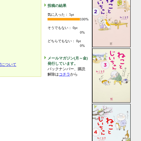
投稿の結果
気に入った： 5pt
100%
そうでもない： 0pt
0%
どちらでもない： 0pt
0%
メールマガジン(月～金)
発行しています。
度について
バックナンバー、購読
解除は
コチラ
から