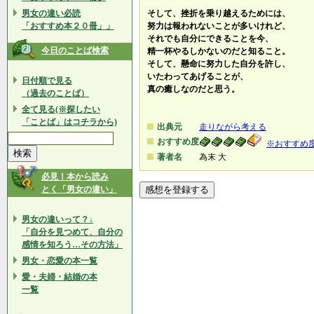
男女の違い必読
そして、挫折を乗り越えるためには、
「おすすめ本２０冊」」
努力は報われないことが多いけれど、
それでも自分にできることを今、
今日のことば検索
精一杯やるしかないのだと知ること。
そして、懸命に努力した自分を許し、
いたわってあげることが、
日付順で見る
真の癒しなのだと思う。
（過去のことば）
全て見る(※探したい
「ことば」はコチラから)
出典元
走りながら考える
おすすめ度
※おすすめ
著者名
為末 大
必見！本から読み
とく「男女の違い」
男女の違いって？↓
「自分を見つめて、自分の
感情を知ろう…その方法」
男女・恋愛の本一覧
愛・夫婦・結婚の本
一覧