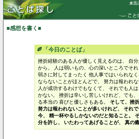
★地球
■感想を書く■
「今日のことば」
挫折経験のある人が優しく見えるのは、 自
から。 人は弱いもの、心の深いところでそれ
弱さに対してまったく 他人事ではいられなく
ならないことがほとんどで、 努力は報われな
人が成功するわけでもなくて、 それでも人
かない。 挫折は辛いし苦しいけれど、でも、
る本当の 喜びと優しさもある。
そして、挫
努力は報われないことが多いけれど、 それ
今、 精一杯やるしかないのだと知ること。 
分を許し、 いたわってあげることが、 真の