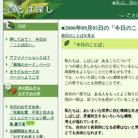
★私は、誰から
TOP
■2006年09月05日の「今日の
前日のことばを見る
押してみて！ 今日の
「今日のことば」
「ことば占い」
アファメーションとは？
私たちは、しばしば、あることについて
「無地のカード」ページ
１つの感じ方しかないのだと信じているら
オラクルカードの
両面性をよくないことだと考えがちです。
ページへようこそ
でも、いろいろ混じり合った感情を持つこ
この世でもっとも自然なことです。
本の読み方＆
おすすめの本
自分の一部では、ある人をもっとよく知り
別の一部は、近づくのを恐がっていること
今日のおすすめ本↓
私たちは、あいまいな世界に住む複雑な生
「失敗礼賛 不安と生きる
しばしば、矛盾対立するいろいろな感情、
コミュニケーション術」小
考えが溢れています。
島 慶子著
でも、自分が１枚岩的になる必要はないと
夫婦関係を考える
とても自由になれます。
「おすすめ本３３冊」