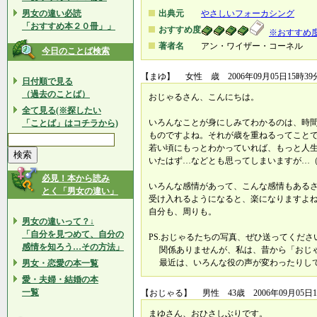
男女の違い必読
出典元
やさしいフォーカシング
「おすすめ本２０冊」」
おすすめ度
※おすすめ
著者名
アン・ワイザー・コーネル
今日のことば検索
【まゆ】 女性 歳 2006年09月05日15時39
日付順で見る
（過去のことば）
おじゃるさん、こんにちは。
全て見る(※探したい
いろんなことが身にしみてわかるのは、時
「ことば」はコチラから)
ものですよね。それが歳を重ねるってこと
若い頃にもっとわかっていれば、もっと人
いたはず…などとも思ってしまいますが…
必見！本から読み
いろんな感情があって、こんな感情もある
とく「男女の違い」
受け入れるようになると、楽になりますよ
自分も、周りも。
男女の違いって？↓
「自分を見つめて、自分の
PS.おじゃるたちの写真、ぜひ送ってくださ
感情を知ろう…その方法」
関係ありませんが、私は、昔から「おじ
最近は、いろんな役の声が変わったりし
男女・恋愛の本一覧
愛・夫婦・結婚の本
一覧
【おじゃる】 男性 43歳 2006年09月05日1
まゆさん、おひさしぶりです。