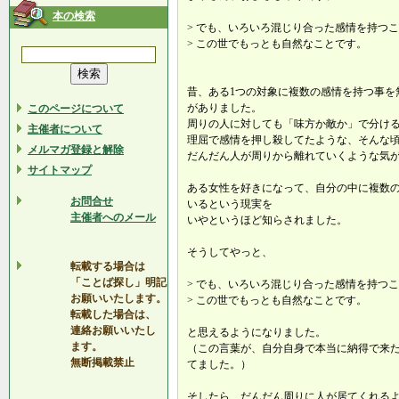
本の検索
> でも、いろいろ混じり合った感情を持つ
> この世でもっとも自然なことです。
昔、ある1つの対象に複数の感情を持つ事を
がありました。
このページについて
周りの人に対しても「味方か敵か」で分け
主催者について
理屈で感情を押し殺してたような、そんな
メルマガ登録と解除
だんだん人が周りから離れていくような気
サイトマップ
ある女性を好きになって、自分の中に複数
お問合せ
いるという現実を
主催者へのメール
いやというほど知らされました。
そうしてやっと、
転載する場合は
「ことば探し」明記
> でも、いろいろ混じり合った感情を持つ
お願いいたします。
> この世でもっとも自然なことです。
転載した場合は、
連絡お願いいたし
と思えるようになりました。
ます。
（この言葉が、自分自身で本当に納得で来た
無断掲載禁止
てました。）
そしたら、だんだん周りに人が居てくれる