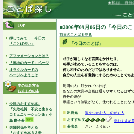
★私は、自分の
TOP
■2006年09月06日の「今日の
前日のことばを見る
押してみて！ 今日の
「今日のことば」
「ことば占い」
アファメーションとは？
相手が嬉しくなる言葉をかけたり、
「無地のカード」ページ
相手が求めていることをするのは、
オラクルカードの
何も相手のためだけではありません。
ページへようこそ
自分の人生を有意義にするためのことでも
本の読み方＆
周囲の人に好かれていれば、
おすすめの本
あなたの意見や企画は通りやすくなるはず
自分の運が
摩擦という無駄がなく、使われることにな
今日のおすすめ本↓
「失敗礼賛 不安と生きる
出典元
運をつかむ人、のがす人
コミュニケーション術」小
おすすめ度
島 慶子著
※おすすめ
著者名
さい ふうめい
夫婦関係を考える
「おすすめ本３３冊」