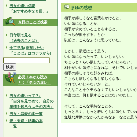
男女の違い必読
まゆの感想
「おすすめ本２０冊」」
相手が嬉しくなる言葉をかけると、
今日のことば検索
いい気になる、とか、
相手が求めていることをすると、
こっちが損をする、とか
日付順で見る
以前は、こんなふうに思っていた。
（過去のことば）
全て見る(※探したい
しかし、最近はこう思う。
「ことば」はコチラから)
いい気になったって、いいじゃない、
ちょっとくらい損したっていいじゃない、
相手がいい気持ちになれば、それでいいじ
相手の嬉しそうな顔をみれば、
必見！本から読み
こちらも嬉しくなるし楽しくなる。
とく「男女の違い」
それでいいじゃないか…と。
こんなことをケチらなくてもいいじゃない
本当には、何も損することはないのだし。
男女の違いって？↓
「自分を見つめて、自分の
そして、こんな単純なことを、
感情を知ろう…その方法」
もっと早く、もっと若いうちに気付いてい
男女・恋愛の本一覧
無駄な摩擦はなかったかもなぁ…などと思
愛・夫婦・結婚の本
一覧